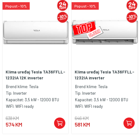
Popust - 10%
Popust - 10%
Klima uređaj Tesla TA36FFLL-
Klima uređaj Tesla TA36FFLL-
1232IA 12K inverter
1232IA inverter
Brend klime:
Tesla
Brend klime:
Tesla
Tip:
Inverter
Tip:
Inverter
Kapacitet:
3,5 kW - 12000 BTU
Kapacitet:
3,5 kW - 12000 BTU
WIFI:
WIFI ready
WIFI:
WIFI ready
638 KM
646 KM
574 KM
581 KM