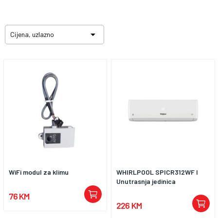

Cijena, uzlazno
WiFi modul za klimu
WHIRLPOOL SPICR312WF I
Unutrasnja jedinica
76 KM
226 KM