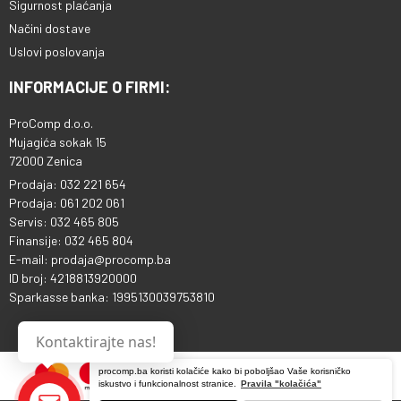
Sigurnost plaćanja
Načini dostave
Uslovi poslovanja
INFORMACIJE O FIRMI:
ProComp d.o.o.
Mujagića sokak 15
72000 Zenica
Prodaja: 032 221 654
Prodaja: 061 202 061
Servis: 032 465 805
Finansije: 032 465 804
E-mail: prodaja@procomp.ba
ID broj: 4218813920000
Sparkasse banka: 1995130039753810
Kontaktirajte nas!
procomp.ba koristi kolačiće kako bi poboljšao Vaše korisničko
iskustvo i funkcionalnost stranice.
Pravila "kolačića"