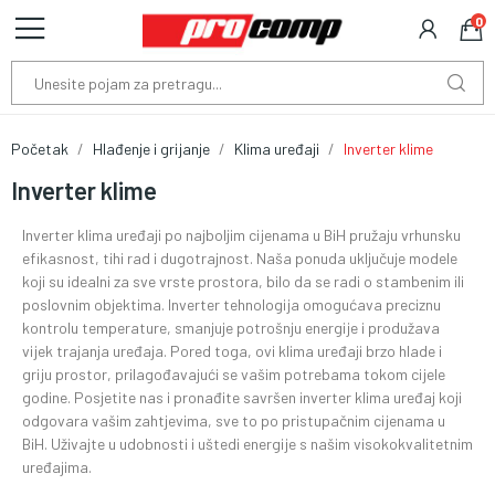
0
Početak
Hlađenje i grijanje
Klima uređaji
Inverter klime
Inverter klime
Inverter klima uređaji po najboljim cijenama u BiH pružaju vrhunsku
efikasnost, tihi rad i dugotrajnost. Naša ponuda uključuje modele
koji su idealni za sve vrste prostora, bilo da se radi o stambenim ili
poslovnim objektima. Inverter tehnologija omogućava preciznu
kontrolu temperature, smanjuje potrošnju energije i produžava
vijek trajanja uređaja. Pored toga, ovi klima uređaji brzo hlade i
griju prostor, prilagođavajući se vašim potrebama tokom cijele
godine. Posjetite nas i pronađite savršen inverter klima uređaj koji
odgovara vašim zahtjevima, sve to po pristupačnim cijenama u
BiH. Uživajte u udobnosti i uštedi energije s našim visokokvalitetnim
uređajima.