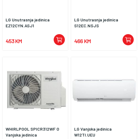
LG Unutrasnja jedinica
LG Unutrasnja jedinica
EZ12CYN.ASJ1
S12EC.NSJS
453 KM
466 KM
WHIRLPOOL SPICR312WF O
LG Vanjska jedinica
Vanjska jedinica
W12TI.UEU