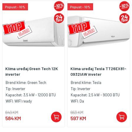
Popust - 10%
Popust - 10%
Klima uređaj Green Tech 12K
Klima uređaj Tesla TT26EX81-
inverter
0932IAW inveter
Brend klime:
Green Tech
Brend klime:
Tesla
Tip:
Inverter
Tip:
Inverter
Kapacitet:
3,5 kW - 12000 BTU
Kapacitet:
2,5 kW - 9000 BTU
WIFI:
WIFI ready
WIFI:
Da
649 KM
663 KM
584 KM
597 KM