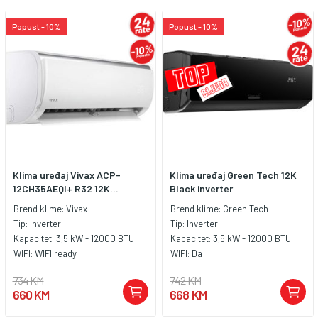
Popust - 10%
Popust - 10%
Klima uređaj Vivax ACP-
Klima uređaj Green Tech 12K
12CH35AEQI+ R32 12K...
Black inverter
Brend klime:
Vivax
Brend klime:
Green Tech
Tip:
Inverter
Tip:
Inverter
Kapacitet:
3,5 kW - 12000 BTU
Kapacitet:
3,5 kW - 12000 BTU
WIFI:
WIFI ready
WIFI:
Da
734 KM
742 KM
660 KM
668 KM