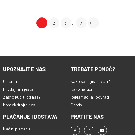

1
2
3
…
7
UPOZNAJTE NAS
TREBATE POMOĆ?
O nama
Kako se registrovati?
Prodajna mjesta
Kako naručiti?
Zašto kupiti od nas?
Reklamacija i povrati
Kontaktirajte nas
Servis
PLAĆANJE I DOSTAVA
PRATITE NAS
Načini plaćanja