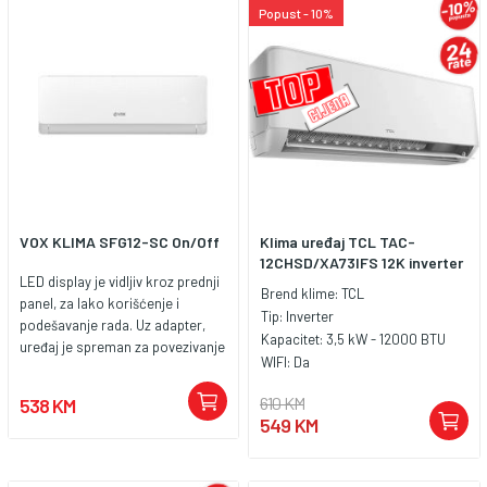
Popust - 10%
VOX KLIMA SFG12-SC On/Off
Klima uređaj TCL TAC-
12CHSD/XA73IFS 12K inverter
LED display je vidljiv kroz prednji
Brend klime:
TCL
panel, za lako korišćenje i
Tip:
Inverter
podešavanje rada. Uz adapter,
Kapacitet:
3,5 kW - 12000 BTU
uređaj je spreman za povezivanje
WIFI:
Da
i pametnu kontrolu putem
aplikacije. Režim rada za
610 KM
538 KM
smanjivanje vlažnosti vazduha,
549 KM
koji uz hlađenje osigurava
prijatan vazduh čak i posle kiše.
Pomoću tajmera se može