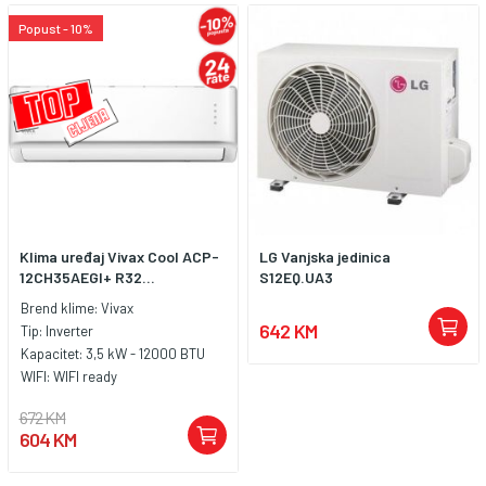
Popust - 10%
Klima uređaj Vivax Cool ACP-
LG Vanjska jedinica
12CH35AEGI+ R32...
S12EQ.UA3
Brend klime:
Vivax
642 KM
Tip:
Inverter
Kapacitet:
3,5 kW - 12000 BTU
WIFI:
WIFI ready
672 KM
604 KM