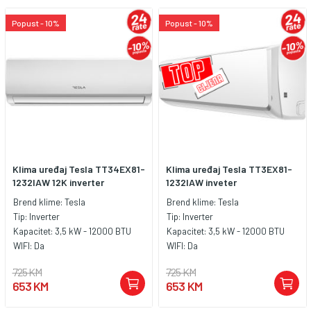
Popust - 10%
Popust - 10%
Klima uređaj Tesla TT34EX81-
Klima uređaj Tesla TT3EX81-
1232IAW 12K inverter
1232IAW inveter
Brend klime:
Tesla
Brend klime:
Tesla
Tip:
Inverter
Tip:
Inverter
Kapacitet:
3,5 kW - 12000 BTU
Kapacitet:
3,5 kW - 12000 BTU
WIFI:
Da
WIFI:
Da
725 KM
725 KM
653 KM
653 KM