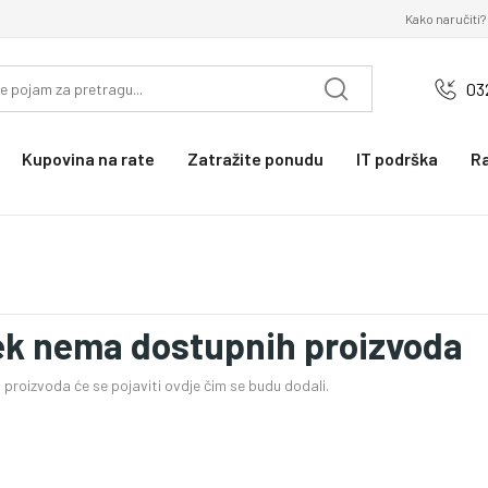
Kako naručiti?
03
Kupovina na rate
Zatražite ponudu
IT podrška
R
ek nema dostupnih proizvoda
proizvoda će se pojaviti ovdje čim se budu dodali.