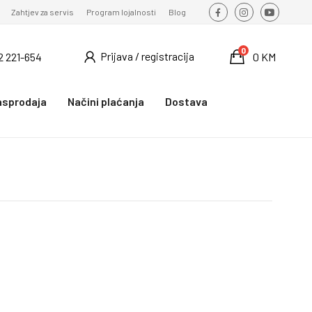
Zahtjev za servis
Program lojalnosti
Blog
0
Prijava / registracija
2 221-654
0 KM
asprodaja
Načini plaćanja
Dostava