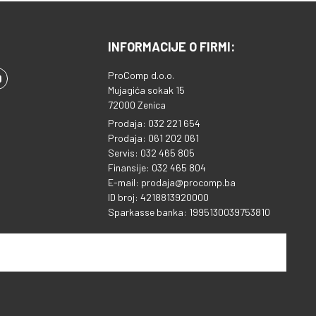
INFORMACIJE O FIRMI:
ProComp d.o.o.
Mujagića sokak 15
72000 Zenica
Prodaja: 032 221 654
Prodaja: 061 202 061
Servis: 032 465 805
Finansije: 032 465 804
E-mail: prodaja@procomp.ba
ID broj: 4218813920000
Sparkasse banka: 1995130039753810