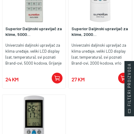
Superior Daljinski upravljač za
Superior Daljinski upravljač za
klime, 5000...
klime, 2000...
Univerzalni daljinski upravljač za
Univerzalni daljinski upravljač za
klima uređaje, veliki LCD display
klima uređaje, veliki LCD display
(sat, temperatura), svi poznati
(sat, temperatura), svi poznati
Brand-ovi, 5000 kodova, Grijanje
Brand-ovi, 2000 kodova, vrlo
FILTERI PROIZVODA
/ Hlađenje Smart funkcija, timer,
jednostavno podešavanje.
automatsko i manualno
24 KM
27 KM
pretraživanje kodova, elegantan
dizajn, napajanje 2 x 1.5 V AAA
baterije ( nisu uključene u
pakiranje )