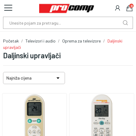
0
Početak
Televizori i audio
Oprema za televizore
Daljinski
upravljači
Daljinski upravljači

Najniža cijena