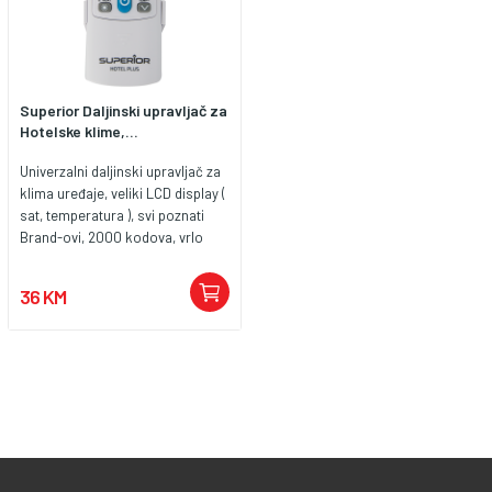
Superior Daljinski upravljač za
Hotelske klime,...
Univerzalni daljinski upravljač za
klima uređaje, veliki LCD display (
sat, temperatura ), svi poznati
Brand-ovi, 2000 kodova, vrlo
jednostavno podešenje,
programiranje putem ručne ili
36 KM
automatske pretrage, pametna
funkcija grijanja / hlađenja (
iCOOL / iHEAT ), timer ON / OFF,
hotel mode ( fiksiranje
tempertaure i ušteda energije )