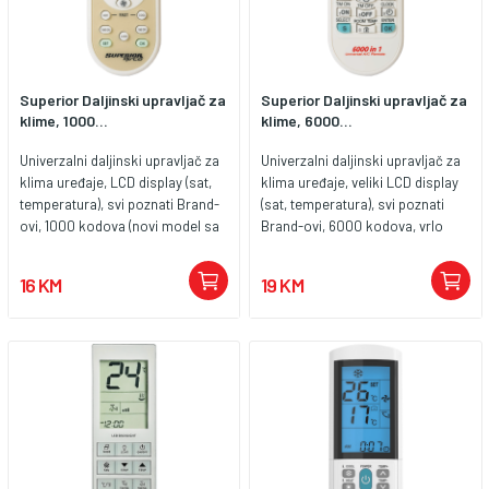
Superior Daljinski upravljač za
Superior Daljinski upravljač za
klime, 1000...
klime, 6000...
Univerzalni daljinski upravljač za
Univerzalni daljinski upravljač za
klima uređaje, LCD display (sat,
klima uređaje, veliki LCD display
temperatura), svi poznati Brand-
(sat, temperatura), svi poznati
ovi, 1000 kodova (novi model sa
Brand-ovi, 6000 kodova, vrlo
proširenom bazom kodova), vrlo
jednostavno podešavanje.
jednostavno podešavanje,
16 KM
19 KM
baterije 2x1,5V - AAA (ne
isporučuju se).