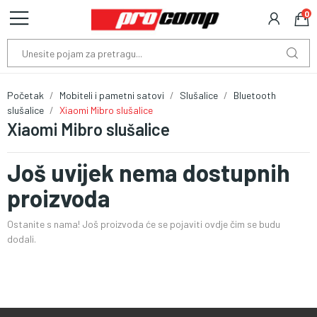
0
Početak
Mobiteli i pametni satovi
Slušalice
Bluetooth
slušalice
Xiaomi Mibro slušalice
Xiaomi Mibro slušalice
Još uvijek nema dostupnih
proizvoda
Ostanite s nama! Još proizvoda će se pojaviti ovdje čim se budu
dodali.