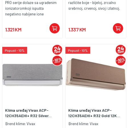
PRO serije dolaze sa ugrađenim
različite boje - bijeloj, zrcalno
ionizatoromkoji ispušta
srebrnoj, crvenoj, sivoj i zlatnoj.
negativno nabijene ione
privlačeći tako na sebe
česticekoje slobodno lebde
1.321 KM
1.337 KM
zrakom i na taj način uništava
čestice štetne zazdravlje. Dodatni
grijači kondenzatora i
kompresora o
Popust - 10%
Popust - 10%
mogućujuučinkovitiji rad u modu
grijanja i sprječavaju smrzavanje
vanjskejedinice pri niskim
vanjskim temperaturama.
Klima uređaj Vivax ACP-
Klima uređaj Vivax ACP-
12CH35AEHI+ R32 Silver...
12CH35AEHI+ R32 Gold 12K...
Brend klime:
Vivax
Brend klime:
Vivax