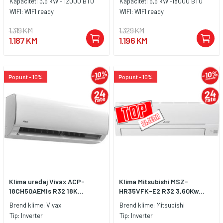
Kapacitet:
3,5 kW - 12000 BTU
Kapacitet:
5,5 kW -18000 BTU
WIFI:
WIFI ready
WIFI:
WIFI ready
1.319 KM
1.329 KM
1.187 KM
1.196 KM
Popust - 10%
Popust - 10%
Klima uređaj Vivax ACP-
Klima Mitsubishi MSZ-
18CH50AEMIs R32 18K...
HR35VFK-E2 R32 3,60Kw...
Brend klime:
Vivax
Brend klime:
Mitsubishi
Tip:
Inverter
Tip:
Inverter