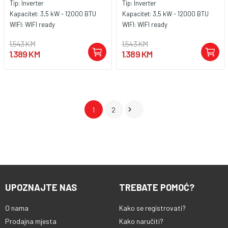
Tip:
Inverter
Tip:
Inverter
Kapacitet:
3,5 kW - 12000 BTU
Kapacitet:
3,5 kW - 12000 BTU
WIFI:
WIFI ready
WIFI:
WIFI ready
1.543 KM
1.543 KM
1.389 KM
1.389 KM

1
2
UPOZNAJTE NAS
TREBATE POMOĆ?
O nama
Kako se registrovati?
Prodajna mjesta
Kako naručiti?