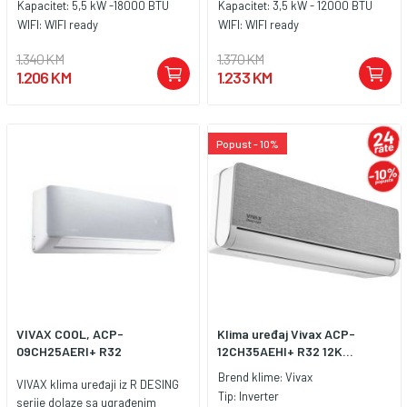
Kapacitet:
5,5 kW -18000 BTU
Kapacitet:
3,5 kW - 12000 BTU
WIFI:
WIFI ready
WIFI:
WIFI ready
1.340 KM
1.370 KM
1.206 KM
1.233 KM
Popust - 10%
VIVAX COOL, ACP-
Klima uređaj Vivax ACP-
09CH25AERI+ R32
12CH35AEHI+ R32 12K...
Brend klime:
Vivax
VIVAX klima uređaji iz R DESING
Tip:
Inverter
serije dolaze sa ugrađenim