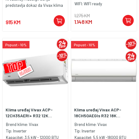
WIFI:
WIFI ready
predstavlja dokaz da Vivax klima
uređaji i u najn ižemcjenovnom
1.275 KM
razredu nude puno više od
1.148 KM
915 KM
konkurencije. Posebna 3D
invertertehnologija omogućuje
znatne uštede energije, tihi rad i d
ugotrajnukvalitetu. Unutarnja
Popust - 10%
Popust - 10%
jedinica ima BIO filter i filter
prašine što ječinizrak koji udišete
vrlo čistim dok vanjska ima
sasvim novu konstrukcijukoja je
sada još tiša i otpornija na
vanjske utjecaje. Sve to
uenergetskoj klasi A++ u
hlađenju i A+ u grijanju. Uz sve
navedeno ,uzkupnju WiFi modula,
ovaj uređaj je i WiFi upravljiv.
Klima uređaj Vivax ACP-
Klima uređaj Vivax ACP-
12CH35AERI+ R32 12K...
18CH50AEGIs R32 18K...
Brend klime:
Vivax
Brend klime:
Vivax
Tip:
Inverter
Tip:
Inverter
Kapacitet:
3,5 kW - 12000 BTU
Kapacitet:
5,5 kW -18000 BTU