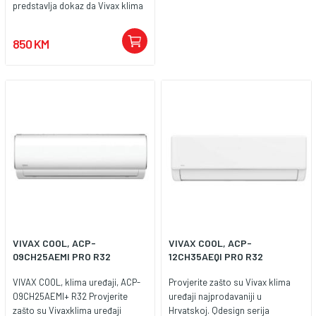
predstavlja dokaz da Vivax klima
uređaji i u najnižem cjenovnom
razredu nude puno više od
850 KM
konkurencije. Posebna 3D
invertertehnologija omogućuje
znatne uštede energije, tihi rad i
dugotrajnukvalitetu. Sve to u
energetskoj klasi A++ u hlađenju i
A+ u grijanju.
VIVAX COOL, ACP-
VIVAX COOL, ACP-
09CH25AEMI PRO R32
12CH35AEQI PRO R32
VIVAX COOL, klima uređaji, ACP-
Provjerite zašto su Vivax klima
09CH25AEMI+ R32 Provjerite
uređaji najprodavaniji u
zašto su Vivaxklima uređaji
Hrvatskoj. Qdesign serija