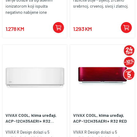
ionizatorom koji ispušta
srebrnoj, crvenoj, sivoj i zlatnoj.
negativno nabijene ione
privlačeći tako na sebe čestice
koje slobodno lebde zrakom i na
1.278 KM
1.293 KM
taj način uništava čestice štetne
za zdravlje. Dodatni grijači
kondenzatora i kompresora
omogućuju učinkovitiji rad u
modu grijanja i sprječavaju
smrzavanje vanjske jedinice pri
niskim vanjskim temperaturama.
VIVAX COOL, klima uređaji,
VIVAX COOL, klima uređaji,
ACP-12CH35AERI+ R32...
ACP-12CH35AERI+ R32 RED
VIVAX R Design dolazi u 5
VIVAX R Design dolazi u 5