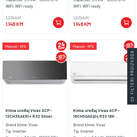
WIFI:
WIFI ready
WIFI:
WIFI ready
1.275 KM
1.275 KM
1.148 KM
1.148 KM
Popust - 10%
Popust - 10%
FILTERI PROIZVODA
Klima uređaj Vivax ACP-
Klima uređaj Vivax ACP-
12CH35AERI+ R32 Silver...
18CH50AEQIs R32 18K...
Brend klime:
Vivax
Brend klime:
Vivax
Tip:
Inverter
Tip:
Inverter