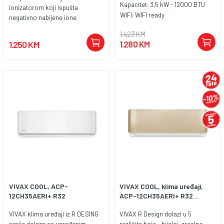
Kapacitet:
3,5 kW - 12000 BTU
ionizatorom koji ispušta
WIFI:
WIFI ready
negativno nabijene ione
privlačeći tako na sebe čestice
1.423 KM
koje slobodno lebde zrakom i na
1.280 KM
1.250 KM
taj način uništava čestice štetne
za zdravlje. Dodatni grijači
kondenzatora i kompresora
omogućuju učinkovitiji rad u
modu grijanja i sprječavaju
smrzavanje vanjske jedinice pri
niskim vanjskim temperaturama.
VIVAX COOL, ACP-
VIVAX COOL, klima uređaji,
12CH35AERI+ R32
ACP-12CH35AERI+ R32...
VIVAX klima uređaji iz R DESING
VIVAX R Design dolazi u 5
serije dolaze sa ugrađenim
različite boje - bijeloj, zrcalno