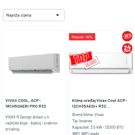

Najniža cijena
Popust - 10%
VIVAX COOL, ACP-
Klima uređaj Vivax Cool ACP-
18CH50AERI PRO R32
12CH35AEGI+ R32...
Brend klime:
Vivax
VIVAX R Design dolazi u 4
Tip:
Inverter
različite boje - bijeloj i srebrno
Kapacitet:
3,5 kW - 12000 BTU
zrcalnoj.
WIFI:
WIFI ready