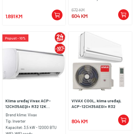
672 KM
604 KM
1.891 KM
Popust - 10%
Klima uređaj Vivax ACP-
VIVAX COOL, klima uređaji,
12CH35AEQI+ R32 12K...
ACP-12CH35AEGI+ R32
Brend klime:
Vivax
804 KM
Tip:
Inverter
Kapacitet:
3,5 kW - 12000 BTU
WIFI:
WIFI ready