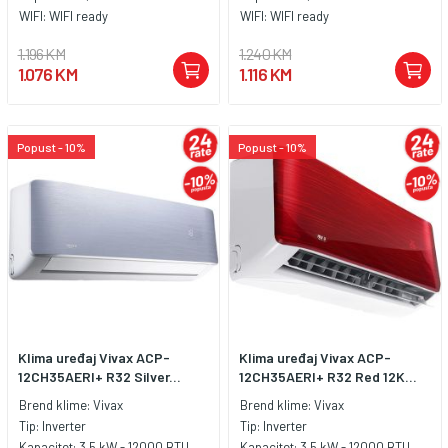
WIFI:
WIFI ready
WIFI:
WIFI ready
1.196 KM
1.240 KM
1.076 KM
1.116 KM
Popust - 10%
Popust - 10%
Klima uređaj Vivax ACP-
Klima uređaj Vivax ACP-
12CH35AERI+ R32 Silver...
12CH35AERI+ R32 Red 12K...
Brend klime:
Vivax
Brend klime:
Vivax
Tip:
Inverter
Tip:
Inverter
Kapacitet:
3,5 kW - 12000 BTU
Kapacitet:
3,5 kW - 12000 BTU