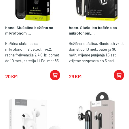
hoco. Slušalica bežična sa
hoco. Slušalica bežična sa
mikrofonom,...
mikrofonom,...
Bežična slušalica sa
Bežična slušalica, Bluetooth v5.0,
mikrofonom, Bluetooth v4.2,
domet do 10 met., baterija 90
radna frekvencija 2,4 GHz, domet
mAh, vrijeme punjenja 1.5 sati,
do 10 met., baterija Li-Polimer 85
vrijeme razgovora do 5 sati,
mAh, vrijeme punjenja 2 sata,
reprodukcija glazbe do 5 sata,
vrijeme razgovora do 4.5 sati,
vrijeme na čekanju do 300 sati,
20 KM
29 KM
reprodukcija glazbe do 4.5 sata,
punjenje preko microUSB kabela,
vrijeme na čekanju do 170 sati,
dimenzije: 58 x 22 x 17 mm.
dimenzije: 50 x 16 x 11 mm.
Dizajnirana sa zakačkom za
Slušalica je kompatibilna sa
okovratnik sa kabelom na
uređajima koji podržavaju BT
uvlačenje i izvlačenje Slušalica je
bežičnu tehnologiju...
kompatibilna sa uređajima koji
podržavaju BT bežičnu
tehnologiju...