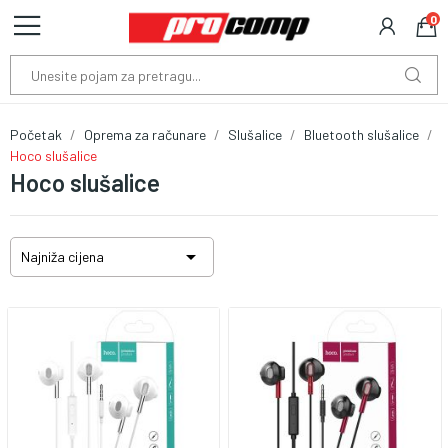
0
Početak
Oprema za računare
Slušalice
Bluetooth slušalice
Hoco slušalice
Hoco slušalice

Najniža cijena