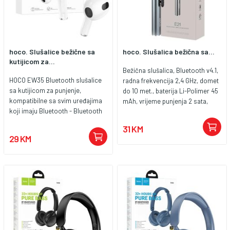
hoco. Slušalice bežične sa
hoco. Slušalica bežična sa...
kutijicom za...
Bežična slušalica, Bluetooth v4.1,
HOCO EW35 Bluetooth slušalice
radna frekvencija 2,4 GHz, domet
sa kutijicom za punjenje,
do 10 met., baterija Li-Polimer 45
kompatibilne sa svim uređajima
mAh, vrijeme punjenja 2 sata,
koji imaju Bluetooth - Bluetooth
vrijeme razgovora do 3 sati,
5.3 - chipset JL AC6983 -
reprodukcija glazbe do 3 sata,
31 KM
Kapacitet baterije: kutijica za
vrijeme na čekanju do 80 sati,
29 KM
punjenje 250mAh, slušalice
dimenzije: 65 x 13 x 25 mm.
30mAh - vrijeme upotrebe 4 sata
Slušalica je kompatibilna sa
- standby do 150 sati Dimenzije 51
uređajima koji podržavaju BT
x 51 x 22.1 mm, težina 35.6 g.
bežičnu tehnologiju...