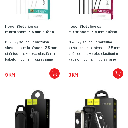
hoco. Slušalice sa
hoco. Slušalice sa
mikrofonom, 3.5 mm,dužina...
mikrofonom, 3.5 mm,dužina...
M57 Sky sound univerzalne
M57 Sky sound univerzalne
slušalice s mikrofonom, 3,5 mm
slušalice s mikrofonom, 3,5 mm
utičnicom, s visoko elastičnim
utičnicom, s visoko elastičnim
kabelom od 1,2 m, upravljanje
kabelom od 1,2 m, upravljanje
tipkom 1. Zvučnik za slušalice 14
tipkom 1. Zvučnik za slušalice 14
mm. 2. Osjetljivost 95dB ±3dB. 3.
mm. 2. Osjetljivost 95dB ±3dB. 3.
9 KM
9 KM
Audio utikač za slušalice Ø3,5
Audio utikač za slušalice Ø3,5
mm. 4. Kabel za slušalice TPE
mm. 4. Kabel za slušalice TPE
visoko elastična pletenica i
visoko elastična pletenica i
emajlirana žica. 5. Kontroler za
emajlirana žica. 5. Kontroler za
slušalice s mikrofonom. 6. Žičana
slušalice s mikrofonom. 6. Žičana
kontrola - funkcionalna jedna
kontrola - funkcionalna jedna
tipka. 7. Dužina kabela slušalica
tipka. 7. Dužina kabela slušalica
1,2 met. Težina 9g.
1,2 met. Težina 9g.