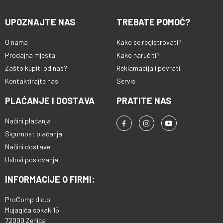
UPOZNAJTE NAS
TREBATE POMOĆ?
O nama
Kako se registrovati?
Prodajna mjesta
Kako naručiti?
Zašto kupiti od nas?
Reklamacija i povrati
Kontaktirajte nas
Servis
PLAĆANJE I DOSTAVA
PRATITE NAS
Načini plaćanja
Sigurnost plaćanja
Načini dostave
Uslovi poslovanja
INFORMACIJE O FIRMI:
ProComp d.o.o.
Mujagića sokak 15
72000 Zenica