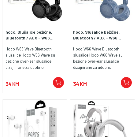
hoco. Slušalice bežične,
hoco. Slušalice bežične,
Bluetooth / AUX - W66...
Bluetooth / AUX - W66...
Hoco W66 Wave Bluetooth
Hoco W66 Wave Bluetooth
slušalice Hoco W66 Wave su
slušalice Hoco W66 Wave su
bežične over-ear slušalice
bežične over-ear slušalice
dizajnirane za udobno
dizajnirane za udobno
svakodnevno slušanje muzike,
svakodnevno slušanje muzike,
gledanje sadržaja i obavljanje
gledanje sadržaja i obavljanje
34 KM
34 KM
poziva. Opremljene su
poziva. Opremljene su
modernom Bluetooth 5.4
modernom Bluetooth 5.4
tehnologijom koja omogućava
tehnologijom koja omogućava
stabilnu i brzu vezu s pametnim
stabilnu i brzu vezu s pametnim
telefonom, tabletom ili drugim
telefonom, tabletom ili drugim
uređajima. Zahvaljujući snažnoj
uređajima. Zahvaljujući snažnoj
bateriji, slušalice omogućavaju
bateriji, slušalice omogućavaju
do 32 sata reprodukcije muzike,
do 32 sata reprodukcije muzike,
što ih čini idealnim izborom za
što ih čini idealnim izborom za