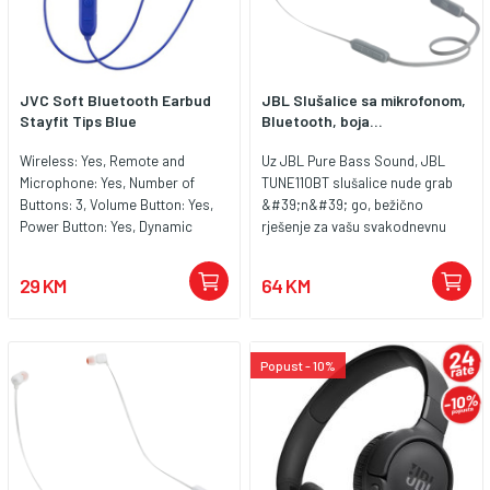
JVC Soft Bluetooth Earbud
JBL Slušalice sa mikrofonom,
Stayfit Tips Blue
Bluetooth, boja...
Wireless: Yes, Remote and
Uz JBL Pure Bass Sound, JBL
Microphone: Yes, Number of
TUNE110BT slušalice nude grab
Buttons: 3, Volume Button: Yes,
&#39;n&#39; go, bežično
Power Button: Yes, Dynamic
rješenje za vašu svakodnevnu
frequency response range: 20 -
upotrebu zajedno sa
20000 Hz, Magnet type:
mogućnošću upućivanja ili
29 KM
64 KM
Neodymium, Bluetooth Version:
primanja hands-free poziva i do 6
4.1, Battery Type Headphones:
sati trajanja baterije. Zamislite
Built-in rechargeable battery,
slušalice koje se brzo pune za 2
Battery Life Headphones: Max. 5
sata, dolaze u nekoliko
Popust - 10%
hours, Max. Battery Life: 5 hours,
karakterističnih boja, imaju ravan
Charging Time Headphones: 2.5
kabl bez zapetljavanja i dovoljno
hours.
su lagane da ih možete udobno
nositi satima. A kada
kombinujete magnete koji
obezbeđuju da slušalice ne vise