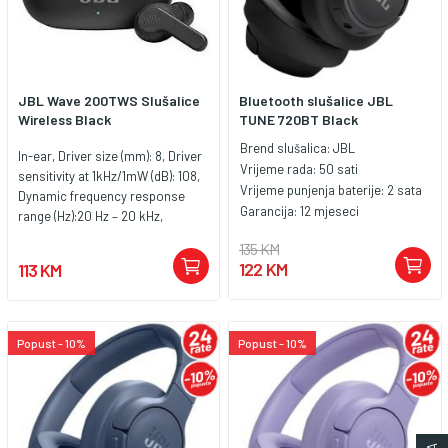
obezbeđuju da slušalice ne vise
kada se ne koriste, kabl koji se
ne petlja i udobnost
ergonomskih vrhova za uši i
dizajn trake za vrat, lako je videti
JBL Wave 200TWS Slušalice
Bluetooth slušalice JBL
kako JBL TUNE110BT slušalice
Wireless Black
TUNE 720BT Black
mogu postati suštinski deo vaš
svakodnevni život koji voli
Brend slušalica:
JBL
In-ear, Driver size (mm): 8, Driver
muziku. Bežične slušalice sa
Vrijeme rada:
50 sati
sensitivity at 1kHz/1mW (dB): 108,
mikrofonom, in-ear, Bluetooth,
Vrijeme punjenja baterije:
2 sata
Dynamic frequency response
frekvencija 20 - 20.000 MHz,
Garancija:
12 mjeseci
range (Hz):20 Hz – 20 kHz,
impedanca 16 Ω, Li-Ion baterija,
Impedance (ohms): 16, Number of
boja bijela
135 KM
drivers per ear: 1, Bluetooth
122 KM
113 KM
version: 5.0, Charging time
(hours from empty): 2, Maximum
play time (hours): 20h (5h + 15h)
Popust - 10%
Popust - 10%