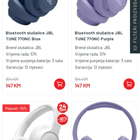
FILTERI PROIZVODA
Bluetooth slušalice JBL
Bluetooth slušalice JBL
TUNE 770NC Blue
TUNE 770NC Purple
Brend slušalica:
JBL
Brend slušalica:
JBL
Vrijeme rada:
57h
Vrijeme rada:
57h
Vrijeme punjenja baterije:
3 sata
Vrijeme punjenja baterije:
3 sata
Garancija:
12 mjeseci
Garancija:
12 mjeseci
164 KM
164 KM
147 KM
147 KM
Popust - 10%