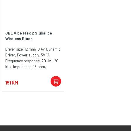
JBL Vibe Flex 2 Slušalice
Wireless Black
Driver size: 12 mm/ 0.47" Dynamic
Driver, Power supply: 5V 1A,
Frequency response: 20 Hz - 20
kHz, Impedance: 16 ohm,
Sensitivity: 98 dB SPL@1 kHz,
Maximum SPL: 95 dB, Microphone
151 KM
sensitivity: -38 dBV/Pa@1 kHz,
Bluetooth version: 5.3, Charging
time: