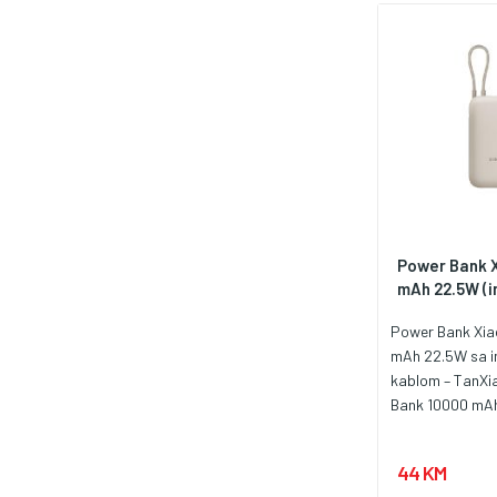
od prenapona, 
pražnjenja, osi
spoja
Power Bank 
mAh 22.5W (in
Power Bank Xia
mAh 22.5W sa i
kablom – TanXi
Bank 10000 mA
(Tan) predstavlj
stila, funkcional
44 KM
mobilnosti. Sa 