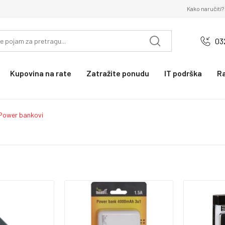
Kako naručiti?
03
Kupovina na rate
Zatražite ponudu
IT podrška
R
Power bankovi