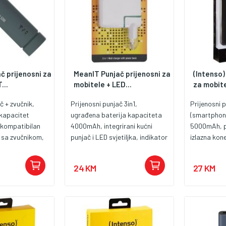
č prijenosni za
MeanIT Punjač prijenosni za
(Intenso)
...
mobitele + LED...
za mobitel
č + zvučnik,
Prijenosni punjač 3in1,
Prijenosni 
 kapacitet
ugrađena baterija kapaciteta
(smartphone
kompatibilan
4000mAh, integrirani kućni
5000mAh, pu
 sa zvučnikom,
punjač i LED svjetiljka, indikator
izlazna kon
 brzo punjenje
napunjenosti power bank-a,
konektor, u
micro USB
istovremeno punjenje i power
micro USB k
24 KM
27 KM
a težina i
bank-a i mobilnog uređaja,
ulaz 5V - 2A
e nošenje,
idealno rješenje za putovanja,
indikator, b
 Kabel za
ulazni napon 110 - 240V / 0.5A,
micro USB k
SB, 30-pin
izlazni napon DC 5V / 1.5A
in iPhone 5 i 6,
nergetska