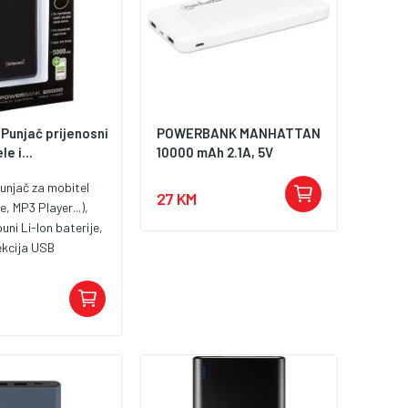
 Punjač prijenosni
POWERBANK MANHATTAN
e i...
10000 mAh 2.1A, 5V
punjač za mobitel
27 KM
, MP3 Player...),
ni Li-Ion baterije,
ekcija USB
lazna konekcija
abel za punjenje,
, izlaz 5V / 2A, LED
oja crna, pakiranje
abel za punjenje.