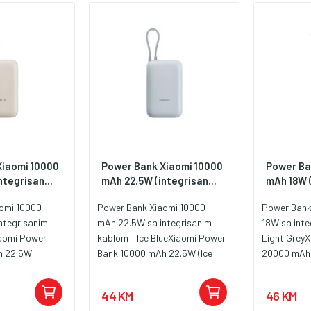
zaštita od
68 x 28 mm, težina 400 g.
solarnog pu
gurač kratkog
punjenja ba
Xiaomi 10000
Power Bank Xiaomi 10000
Power Ba
tegrisan...
mAh 22.5W (integrisan...
mAh 18W (
omi 10000
Power Bank Xiaomi 10000
Power Bank
ntegrisanim
mAh 22.5W sa integrisanim
18W sa inte
aomi Power
kablom – Ice BlueXiaomi Power
Light Grey
h 22.5W
Bank 10000 mAh 22.5W (Ice
20000 mAh 
a idealan spoj
Blue) predstavlja idealan spoj
Grey) preds
nosti i
stila, funkcionalnosti i
stila, funkc
44 KM
46 KM
svojim
mobilnosti. Sa svojim
mobilnosti.