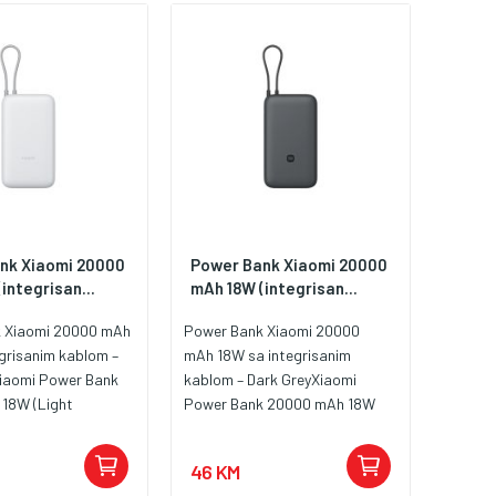
njenja i kapaciteta
spoja.
terije
nk Xiaomi 20000
Power Bank Xiaomi 20000
integrisan...
mAh 18W (integrisan...
 Xiaomi 20000 mAh
Power Bank Xiaomi 20000
grisanim kablom –
mAh 18W sa integrisanim
Xiaomi Power Bank
kablom – Dark GreyXiaomi
18W (Light
Power Bank 20000 mAh 18W
tavlja idealan spoj
(Dark Grey) predstavlja idealan
ionalnosti i
spoj stila, funkcionalnosti i
46 KM
 Sa svojim
mobilnosti. Sa svojim