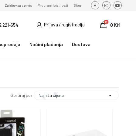
Zahtjev za servis
Program lojalnosti
Blog
0
Prijava / registracija
2 221-654
0 KM
asprodaja
Načini plaćanja
Dostava

Najniža cijena
Sortiraj po: