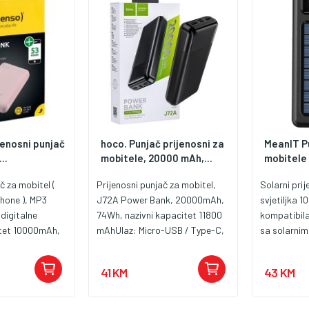
gurač kratkog
pražnjenja, osigurač kratkog
spoja
jenosni punjač
hoco. Punjač prijenosni za
MeanIT Pu
..
mobitele, 20000 mAh,...
mobitele 
č za mobitel (
Prijenosni punjač za mobitel,
Solarni prij
hone ), MP3
J72A Power Bank, 20000mAh,
svjetiljka 
 digitalne
74Wh, nazivni kapacitet 11800
kompatibila
tet 10000mAh,
mAhUlaz: Micro-USB / Type-C,
sa solarnim
zlazna
5V / 2A max.Izlaz: USB 1/2 – 5V
Integrirani 
A + USB type C,
/ 2A max. Ukupni izlaz: 5V / 2A
Type-C, iPh
41 KM
43 KM
na konekcija
max.LED indikator razine
USB A Ugrađ
 type C, 5 V -
snage.Materijal ABS + PC, litij
baterija k
display, zaštita
polimer baterija.Dimenzije 145 x
LED svjetilj