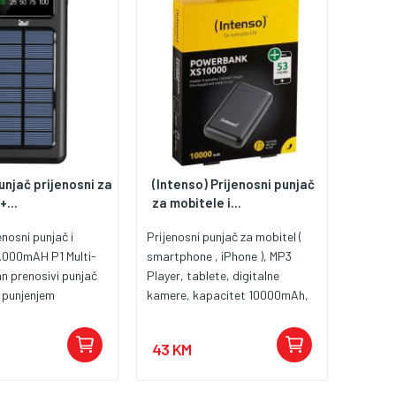
njač prijenosni za
(Intenso) Prijenosni punjač
+...
za mobitele i...
enosni punjač i
Prijenosni punjač za mobitel (
10.000mAH P1 Multi-
smartphone , iPhone ), MP3
n prenosivi punjač
Player, tablete, digitalne
 punjenjem
kamere, kapacitet 10000mAh,
kabeli za punjenje
Li-Po baterija. Konekcija, USB-
one, micro USB,
A 1x, USB-C® 1x, Micro USB 1x.
43 KM
ena litij-polimer
Plavi LED prikaz, zaštita od
apaciteta 10.000mAh
prenapona, zaštita od
ke, indikator
pražnjenja, osigurač kratkog