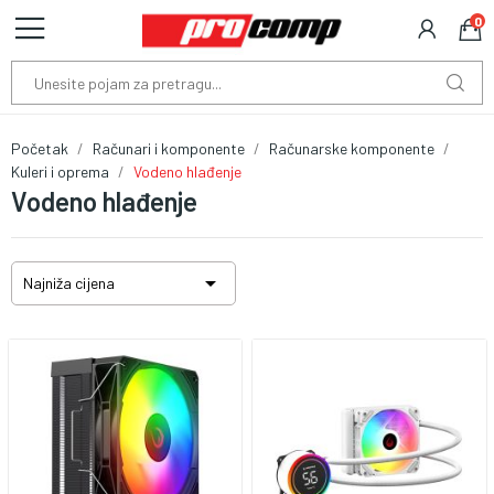
0
Početak
Računari i komponente
Računarske komponente
Kuleri i oprema
Vodeno hlađenje
Vodeno hlađenje

Najniža cijena