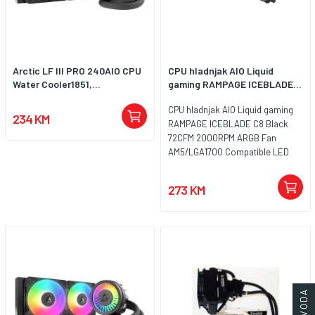
Arctic LF III PRO 240AIO CPU
CPU hladnjak AIO Liquid
Water Cooler1851,...
gaming RAMPAGE ICEBLADE...
CPU hladnjak AIO Liquid gaming
234 KM
RAMPAGE ICEBLADE C8 Black
72CFM 2000RPM ARGB Fan
AM5/LGA1700 Compatible LED
Tube 360mm
273 KM