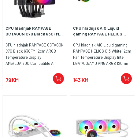
CPU hladnjak RAMPAGE
CPU hladnjak AIO Liquid
OCTAGON C70 Black 63CFM...
gaming RAMPAGE HELIOS...
CPU hladnjak RAMPAGE OCTAGON
CPU hladnjak AIO Liquid gaming
C70 Black 63CFM 12cm ARGB
RAMPAGE HELIOS C13 White 12cm
Temperature Display
Fan Temperature Display Intel
AM5/LGA1700 Compatible Air
LGA1700/AMD AM5 ARGB 120mm
Cooled CPU Fan, 41402
Liquid Cooling CPU Fan, 40916
79 KM
143 KM