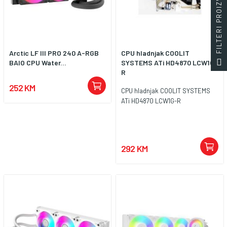
FILTERI PROIZVODA
Arctic LF III PRO 240 A-RGB
CPU hladnjak COOLIT
BAIO CPU Water...
SYSTEMS ATi HD4870 LCW1G-
R
252 KM
CPU hladnjak COOLIT SYSTEMS
ATi HD4870 LCW1G-R
292 KM