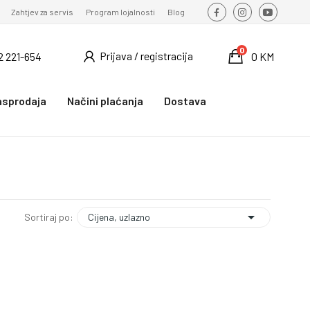
Zahtjev za servis
Program lojalnosti
Blog
0
Prijava / registracija
2 221-654
0 KM
asprodaja
Načini plaćanja
Dostava

Cijena, uzlazno
Sortiraj po: