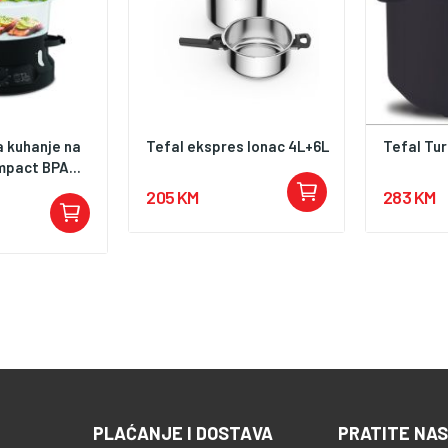
a kuhanje na
Tefal ekspres lonac 4L+6L
Tefal Tur
mpact BPA...
205 KM
283 KM
PLAĆANJE I DOSTAVA
PRATITE NAS