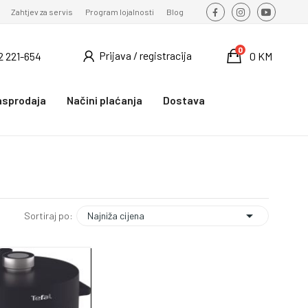
Zahtjev za servis
Program lojalnosti
Blog
0
Prijava / registracija
2 221-654
0 KM
asprodaja
Načini plaćanja
Dostava

Najniža cijena
Sortiraj po: