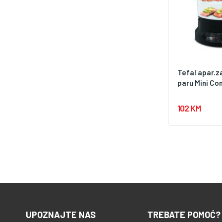
Tefal apar.z
paru Mini Co
102 KM
UPOZNAJTE NAS
TREBATE POMOĆ?