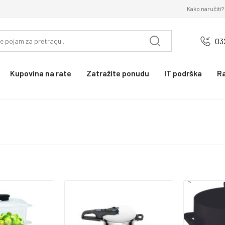
Kako naručiti?
03
Kupovina na rate
Zatražite ponudu
IT podrška
R