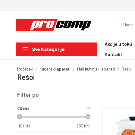
Akcije u toku
Sve Kategorije
Kontakt
Početak
Kućanski aparati
Mali kuhinjski aparati
Rešoi
Rešoi
Filter po
Cijena
101
KM
283
KM