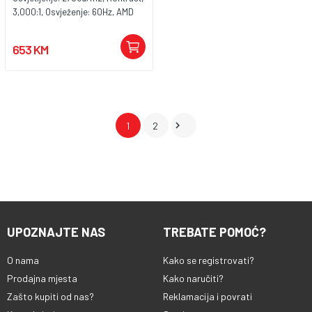
3,000:1, Osvježenje: 60Hz, AMD
FreeSync, Vrijeme odziva: 4 ms,
Priključci: 2xHDMI, Displayport
653 KM

1
2
UPOZNAJTE NAS
TREBATE POMOĆ?
O nama
Kako se registrovati?
Prodajna mjesta
Kako naručiti?
Zašto kupiti od nas?
Reklamacija i povrati