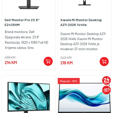
Dell Monitor Pro 23.8''
Xiaomi Mi Monitor Desktop
E2425HM
A27i 2026 144Hz
Brend monitora:
Dell
Xiaomi Mi Monitor Desktop A27i
Dijagonala ekrana:
23.8"
2026 144Hz Xiaomi Mi Monitor
Rezolucija:
1920 x 1080 Full HD
Desktop A27i 2026 144Hz je
Vrijeme odziva:
5ms
moderan 27-inčni monitor
namijenjen za rad, učenje,
238 KM
243 KM
multimediju i svakodnevnu
214 KM
219 KM
upotrebu. Sa Full HD rezolucijom,
IPS panelom, osvježavanjem do
144Hz i širokim uglovima
gledanja, pruža jasan, fluidan i
Popust - 10%
ugodan prikaz slike. Ključne
karakteristike: Ekran:Monitor
dolazi sa 27″ IPS ekranom i Full
HD rezolucijom 1920 × 1080, što
omogućava oštar i pregledan
prikaz za rad, internet, video