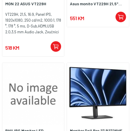
MON 22 ASUS VT229H
Asus monito VT229H 21,5"...
VT229H, 21,5, 16:9, Panel IPS,
551 KM
1920x1080, 250 cd/m2, 1000:1, 178
°, 178 °, 5 ms, D-Sub,HDMI,USB
2.0,3,5 mm Audio Jack, Zvučnici
da, Ravni, Boja Crna, Postolje tilt,
Capacitive 10-point multi-touch
518 KM
screen, 7H Hardness display, Low
Blue Light, Flicker-free
PHILIPS Monitor LED
Monitor Dell Pro 27 P2726HE,