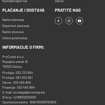
Kontaktirajte nas
Servis
PLAĆANJE I DOSTAVA
PRATITE NAS
Načini plaćanja
Sigurnost plaćanja
Načini dostave
Uslovi poslovanja
INFORMACIJE O FIRMI:
ProComp d.o.o.
Mujagića sokak 15
72000 Zenica
Prodaja: 032 221 654
Prodaja: 061 202 061
Servis: 032 465 805
Finansije: 032 465 804
E-mail: prodaja@procomp.ba
ID broj: 4218813920000
Sparkasse banka: 1995130039753810