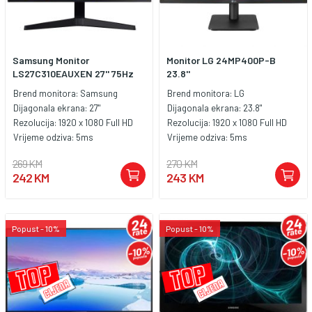
kompatibilnim uređajima.
Zaključak:Xiaomi Mi Monitor
Desktop A27i 2026 144Hz je
odličan izbor za korisnike koji
Samsung Monitor
Monitor LG 24MP400P-B
žele veliki 27″ monitor sa Full HD
LS27C310EAUXEN 27'' 75Hz
23.8''
rezolucijom, IPS panelom,
Brend monitora:
Samsung
Brend monitora:
LG
fluidnim 144Hz osvježavanjem i
Dijagonala ekrana:
27"
Dijagonala ekrana:
23.8"
modernim dizajnom za rad,
Rezolucija:
1920 x 1080 Full HD
Rezolucija:
1920 x 1080 Full HD
zabavu i svakodnevnu upotrebu.
Vrijeme odziva:
5ms
Vrijeme odziva:
5ms
269 KM
270 KM
242 KM
243 KM
Popust - 10%
Popust - 10%