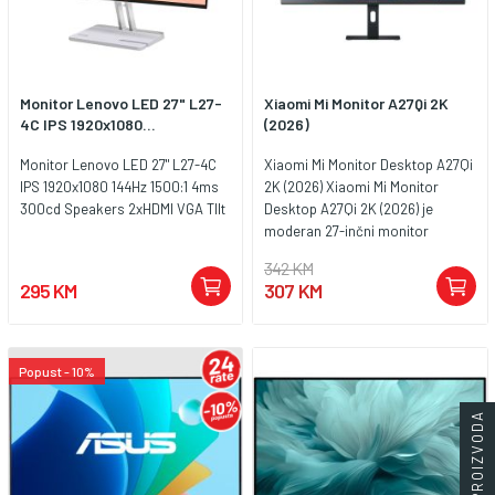
Monitor Lenovo LED 27" L27-
Xiaomi Mi Monitor A27Qi 2K
4C IPS 1920x1080...
(2026)
Monitor Lenovo LED 27" L27-4C
Xiaomi Mi Monitor Desktop A27Qi
IPS 1920x1080 144Hz 1500:1 4ms
2K (2026) Xiaomi Mi Monitor
300cd Speakers 2xHDMI VGA TIlt
Desktop A27Qi 2K (2026) je
moderan 27-inčni monitor
namijenjen za rad, učenje,
342 KM
multimediju, dizajn i svakodnevnu
295 KM
307 KM
upotrebu. Sa 2K QHD
rezolucijom, IPS panelom i
osvježavanjem do 120Hz, pruža
oštar prikaz, prirodne boje i
Popust - 10%
ugodno korisničko iskustvo.
Ključne karakteristike:
FILTERI PROIZVODA
Ekran:Monitor ima 27" IPS ekran
rezolucije 2560 x 1440, što
omogućava jasan i detaljan