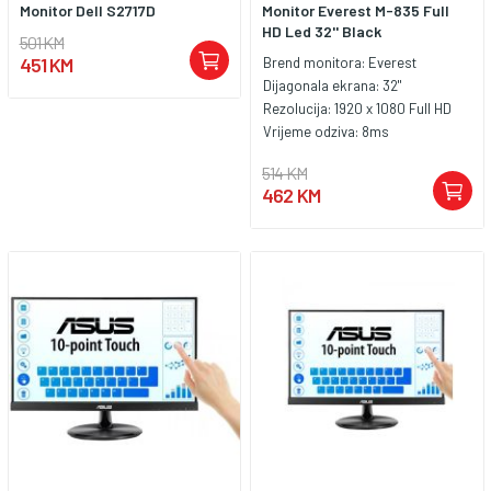
Monitor Dell S2717D
Monitor Everest M-835 Full
HD Led 32'' Black
501 KM
451 KM
Brend monitora:
Everest
Dijagonala ekrana:
32"
Rezolucija:
1920 x 1080 Full HD
Vrijeme odziva:
8ms
514 KM
462 KM