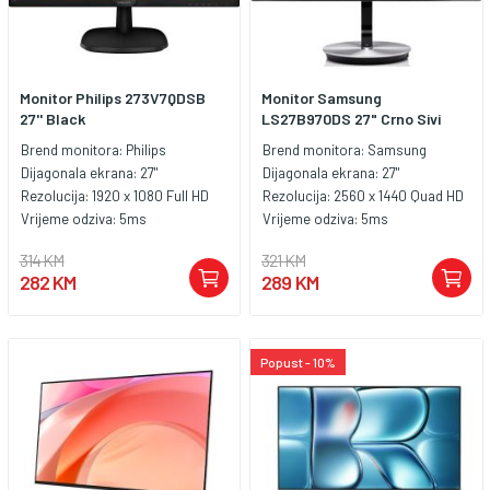
Monitor Philips 273V7QDSB
Monitor Samsung
27'' Black
LS27B970DS 27" Crno Sivi
Brend monitora:
Philips
Brend monitora:
Samsung
Dijagonala ekrana:
27"
Dijagonala ekrana:
27"
Rezolucija:
1920 x 1080 Full HD
Rezolucija:
2560 x 1440 Quad HD
Vrijeme odziva:
5ms
Vrijeme odziva:
5ms
314 KM
321 KM
282 KM
289 KM
Popust - 10%