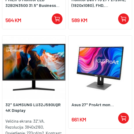
32B2N3500 31.5" Business...
(1920x1080), FHD,...
564 KM
589 KM
32" SAMSUNG LU32J590UQR
Asus 27" ProArt mon...
4K Display
661 KM
Veličina ekrana: 32",VA,
Rezolucija: 3840x2160,
Osvjetljenje: 270cd/m2, Kontrast;