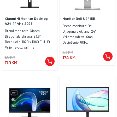
Xiaomi Mi Monitor Desktop
Monitor Dell U2415B
A24i 144Hz 2026
Brend monitora:
Dell
Brend monitora:
Xiaomi
Dijagonala ekrana:
24"
Dijagonala ekrana:
23.8"
Vrijeme odziva:
6ms
Rezolucija:
1920 x 1080 Full HD
Osvježenje:
60Hz
Vrijeme odziva:
1ms
193 KM
188 KM
174 KM
170 KM