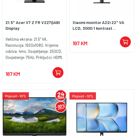
21.5" Acer V7 Z FR V227QABI
Xiaomi monitor A22i 22" VA
Display
LCD, 3000:1 kontrast...
Veličina ekrana: 21.5" VA,
197 KM
Rezolucija: 1920x1080, Vrijeme
odziva: 4ms, Osvjetljenje: 250CD,
Osvježenje: 75Hz, Priključci: HDMI,
VGA.
187 KM
Popust - 10%
Popust - 10%