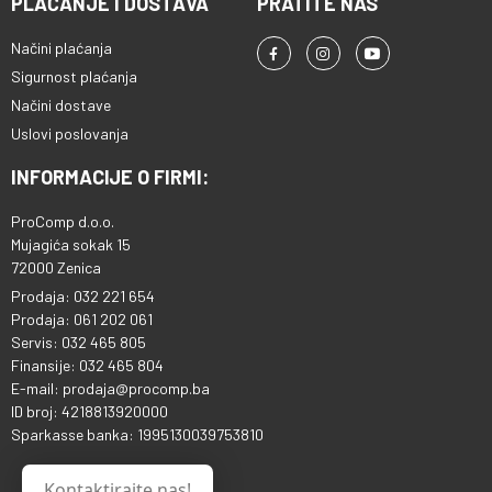
PLAĆANJE I DOSTAVA
PRATITE NAS
telefon za korisnike koji žele
baterijom, snažnim
King Kong 11 16GB 256GB Black je
pouzdan uređaj sa velikom
performansama, dobrim
odličan izbor za korisnike koji
Načini plaćanja
baterijom, snažnim
kamerama i dovoljno memorije
žele izdržljiv 5G telefon sa
Sigurnost plaćanja
performansama i dodatnom
za svakodnevni i profesionalni
velikom baterijom, dobrim
zaštitom za svakodnevne i
Načini dostave
rad.
performansama, kvalitetnom
terenske uslove.
kamerom i robusnim dizajnom za
Uslovi poslovanja
svakodnevnu i terensku
upotrebu.
INFORMACIJE O FIRMI:
ProComp d.o.o.
Mujagića sokak 15
72000 Zenica
Prodaja: 032 221 654
Prodaja: 061 202 061
Servis: 032 465 805
Finansije: 032 465 804
E-mail: prodaja@procomp.ba
ID broj: 4218813920000
Sparkasse banka: 1995130039753810
Kontaktirajte nas!