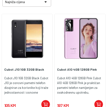

Najniža cijena
Cubot J10 1GB 32GB Black
Cubot A10 4GB 128GB Pink
Cubot J10 1GB 32GB Black Cubot
Cubot A10 4GB 128GB Pink Cubot
J10 je osnovni pametni telefon
A10 4GB 128GB Pink je praktičan
dizajniran za korisnike koji traže
pametni telefon namijenjen za
jednostavnost i osnovne
svakodnevnu upotrebu,
funkcionalnosti. Ovaj uređaj nudi
komunikaciju, društvene mreže,
osnovne specifikacije po vrlo
fotografije i osnovne aplikacije.
105 KM
197 KM
pristupačnoj cijeni, idealan za
Sa velikim 6.56" HD+ IPS