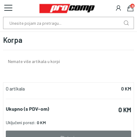
0
Korpa
Nemate više artikala u korpi
0 artikala
0 KM
Ukupno (s PDV-om)
0 KM
Uključeni porezi:
0 KM