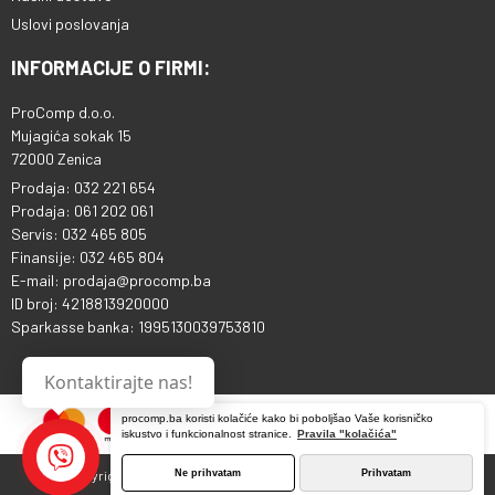
Uslovi poslovanja
INFORMACIJE O FIRMI:
ProComp d.o.o.
Mujagića sokak 15
72000 Zenica
Prodaja: 032 221 654
Prodaja: 061 202 061
Servis: 032 465 805
Finansije: 032 465 804
E-mail: prodaja@procomp.ba
ID broj: 4218813920000
Sparkasse banka: 1995130039753810
Kontaktirajte nas!
procomp.ba koristi kolačiće kako bi poboljšao Vaše korisničko
iskustvo i funkcionalnost stranice.
Pravila "kolačića"
Ne prihvatam
Prihvatam
Copyright © 2013 - 2026 ProComp d.o.o. Sva prava pridržana.