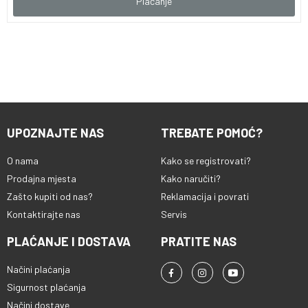
Plaćanje
UPOZNAJTE NAS
TREBATE POMOĆ?
O nama
Kako se registrovati?
Prodajna mjesta
Kako naručiti?
Zašto kupiti od nas?
Reklamacija i povrati
Kontaktirajte nas
Servis
PLAĆANJE I DOSTAVA
PRATITE NAS
Načini plaćanja
Sigurnost plaćanja
Načini dostave