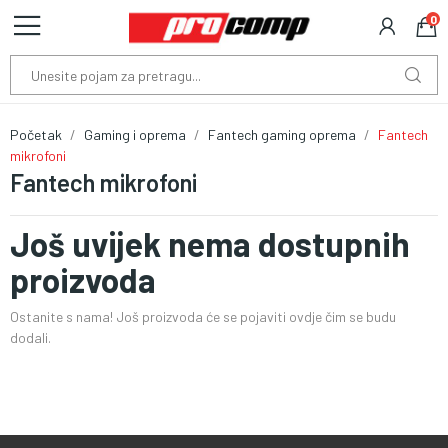
0
Početak
Gaming i oprema
Fantech gaming oprema
Fantech
mikrofoni
Fantech mikrofoni
Još uvijek nema dostupnih
proizvoda
Ostanite s nama! Još proizvoda će se pojaviti ovdje čim se budu
dodali.