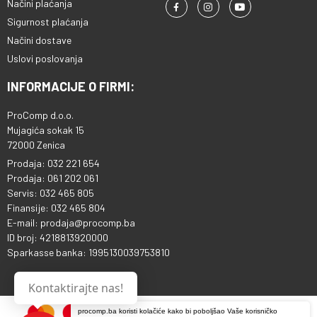
Načini plaćanja
Sigurnost plaćanja
Načini dostave
Uslovi poslovanja
INFORMACIJE O FIRMI:
ProComp d.o.o.
Mujagića sokak 15
72000 Zenica
Prodaja: 032 221 654
Prodaja: 061 202 061
Servis: 032 465 805
Finansije: 032 465 804
E-mail: prodaja@procomp.ba
ID broj: 4218813920000
Sparkasse banka: 1995130039753810
Kontaktirajte nas!
procomp.ba koristi kolačiće kako bi poboljšao Vaše korisničko