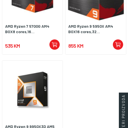
AMD Ryzen 7 5700G AM4
AMD Ryzen 9 5950X AM4
BOX8 cores,16...
BOX16 cores,32...
535 KM
855 KM
FILTERI PROIZVODA
AMD Ryzen 9 9950X3D AM5