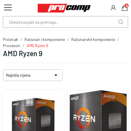
0
Početak
Računari i komponente
Računarske komponente
Procesori
AMD Ryzen 9
AMD Ryzen 9

Najniža cijena