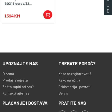
BOX16 cores,32...
1.594 KM
UPOZNAJTE NAS
TREBATE POMOĆ?
O nama
Kako se registrovati?
Prodajna mjesta
Kako naručiti?
Zašto kupiti od nas?
Reklamacija i povrati
Kontaktirajte nas
Servis
PLAĆANJE I DOSTAVA
PRATITE NAS