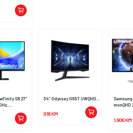
Sync, Vrijeme
iključci:
port
Finity S8 27"
34" Odyssey G55T UWQHD...
Samsung 
Hz,...
monQHD 2
918 KM
1.906 KM