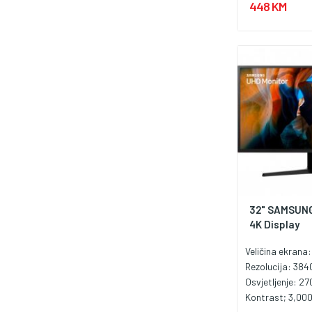
448 KM
1.2
32" SAMSUN
4K Display
Veličina ekrana:
Rezolucija: 384
Osvjetljenje: 2
Kontrast; 3,000