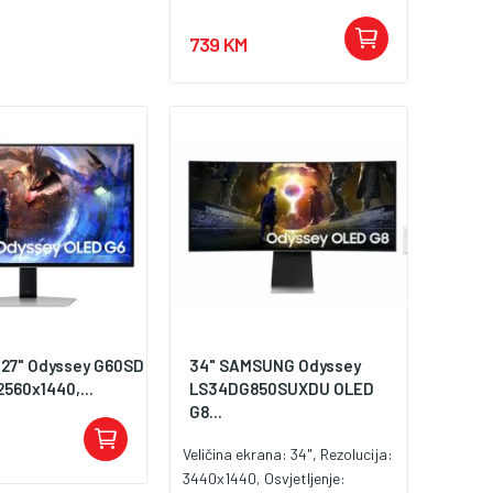
Osvježenje: 165Hz, AMD
FreeSync Premium, Priključci:
739 KM
HDMI, DisplayPort
27" Odyssey G60SD
34" SAMSUNG Odyssey
560x1440,...
LS34DG850SUXDU OLED
G8...
Veličina ekrana: 34", Rezolucija:
3440x1440, Osvjetljenje: