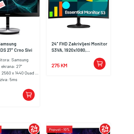
Samsung
24" FHD Zakrivljeni Monitor
DS 27" Crno Sivi
S3VA, 1920x1080,...
itora:
Samsung
275 KM
a ekrana:
27"
:
2560 x 1440 Quad HD
dziva:
5ms
Popust - 10%