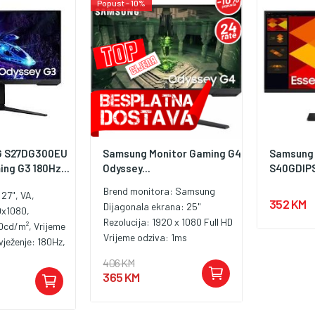
Popust - 10%
G S27DG300EU
Samsung Monitor Gaming G4
Samsung 
ng G3 180Hz...
Odyssey...
S40GDIPS,
Brend monitora:
Samsung
 27", VA,
352 KM
Dijagonala ekrana:
25"
0x1080,
Rezolucija:
1920 x 1080 Full HD
50cd/m², Vrijeme
Vrijeme odziva:
1ms
vježenje: 180Hz,
ast: 3.000:1,
406 KM
 1.4, DisplayPort
365 KM