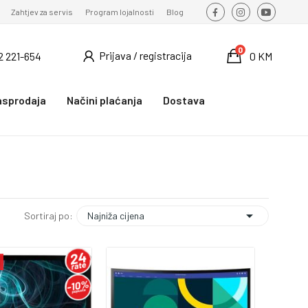
Zahtjev za servis
Program lojalnosti
Blog
0
Prijava / registracija
2 221-654
0 KM
asprodaja
Načini plaćanja
Dostava

Najniža cijena
Sortiraj po: