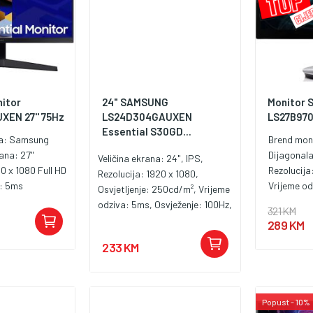
itor
24" SAMSUNG
Monitor 
XEN 27'' 75Hz
LS24D304GAUXEN
LS27B970
Essential S30GD...
a:
Samsung
Brend mon
rana:
27"
Dijagonal
Veličina ekrana: 24", IPS,
0 x 1080 Full HD
Rezolucija
Rezolucija: 1920 x 1080,
a:
5ms
Vrijeme o
Osvjetljenje: 250cd/m², Vrijeme
odziva: 5ms, Osvježenje: 100Hz,
321 KM
Kontrast: 1.000:1, Priključci:
289 KM
HDMI 1.4, D-Sub, Speaker: No
233 KM
Popust - 10%