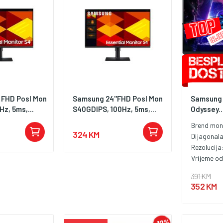
 FHD Posl Mon
Samsung 24''FHD Posl Mon
Samsung 
z, 5ms,...
S40GDIPS, 100Hz, 5ms,...
Odyssey..
Brend mon
324 KM
Dijagonal
Rezolucija
Vrijeme o
391 KM
352 KM