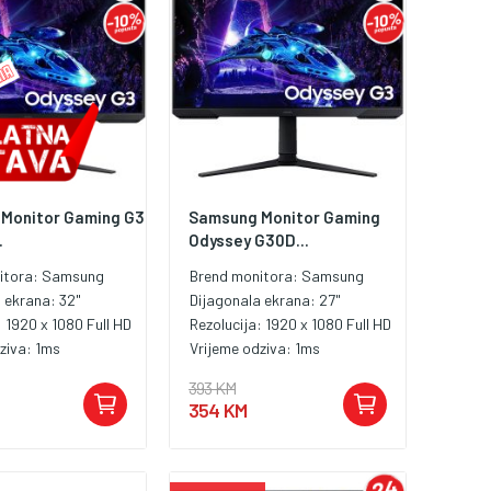
Monitor Gaming G3
Samsung Monitor Gaming
.
Odyssey G30D...
itora:
Samsung
Brend monitora:
Samsung
a ekrana:
32"
Dijagonala ekrana:
27"
:
1920 x 1080 Full HD
Rezolucija:
1920 x 1080 Full HD
dziva:
1ms
Vrijeme odziva:
1ms
393 KM
354 KM