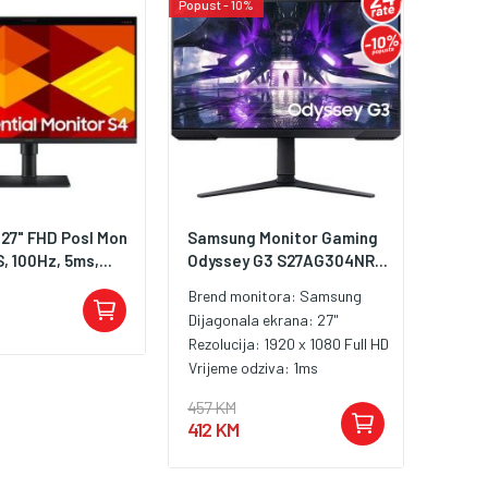
Popust - 10%
27" FHD Posl Mon
Samsung Monitor Gaming
 100Hz, 5ms,...
Odyssey G3 S27AG304NR...
Brend monitora:
Samsung
Dijagonala ekrana:
27"
Rezolucija:
1920 x 1080 Full HD
Vrijeme odziva:
1ms
457 KM
412 KM