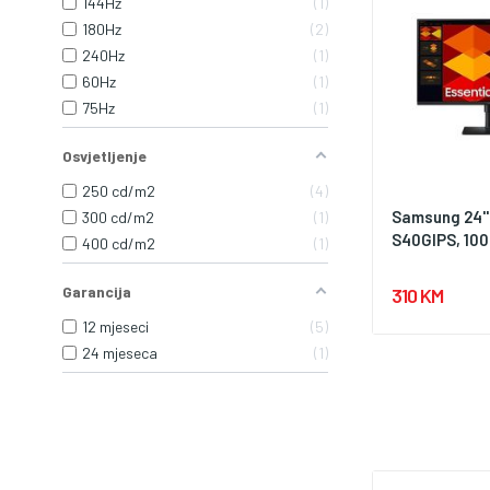
144Hz
1
180Hz
2
240Hz
1
60Hz
1
75Hz
1
Osvjetljenje
250 cd/m2
4
Samsung 24''
300 cd/m2
1
S40GIPS, 100H
400 cd/m2
1
Garancija
310 KM
12 mjeseci
5
24 mjeseca
1