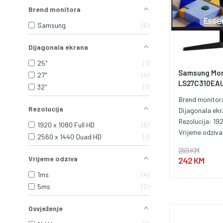
Brend monitora
Samsung
6
Dijagonala ekrana
25"
1
Samsung Mon
27"
4
LS27C310EAU
32"
1
Brend monitor
Rezolucija
Dijagonala ek
Rezolucija:
192
1920 x 1080 Full HD
5
Vrijeme odziv
2560 x 1440 Quad HD
1
269 KM
Vrijeme odziva
242 KM
1ms
4
5ms
2
Osvježenje