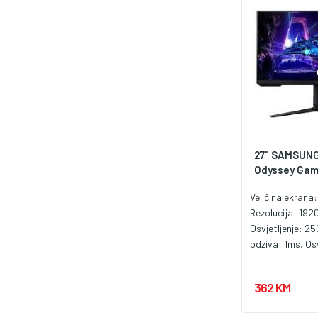
27" SAMSUN
Odyssey Gami
Veličina ekrana:
Rezolucija: 192
Osvjetljenje: 2
odziva: 1ms, Os
FreeSync, Kontr
Priključci: HDMI
362 KM
1.4