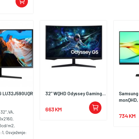
G LU32J590UQR
32'' WQHD Odyssey Gaming...
Samsung 
monQHD, I
663 KM
 32",VA,
734 KM
0x2160,
70cd/m2,
:1, Osvježenje: