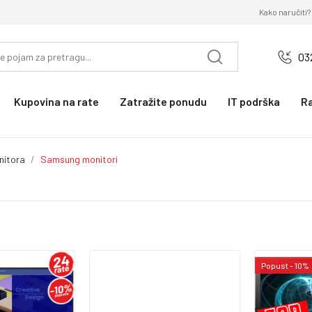
Kako naručiti?
03
Kupovina na rate
Zatražite ponudu
IT podrška
R
nitora
Samsung monitori
Popust - 10%