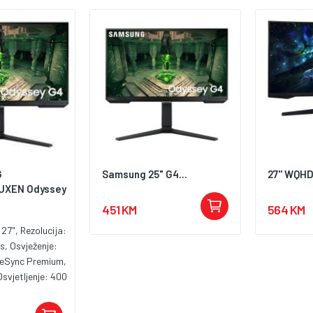
G
Samsung 25" G4...
27'' WQHD
UXEN Odyssey
451 KM
564 KM
 27", Rezolucija:
s, Osvježenje:
eSync Premium,
svjetljenje: 400
odziva: 1ms,
MI, Displayport