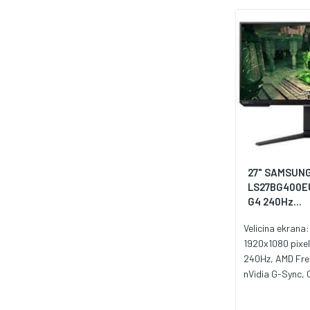
27" SAMSUN
LS27BG400E
G4 240Hz...
Velicina ekrana:
1920x1080 pixel
240Hz, AMD Fre
nVidia G-Sync, O
cd/m², Vrijeme 
Priključci: 2xHD