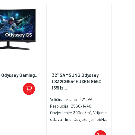
 Odyssey Gaming...
32" SAMSUNG Odyssey
LS32CG554EUXEN G55C
165Hz...
Veličina ekrana: 32", VA,
Rezolucija: 2560x1440,
Osvjetljenje: 300cd/m², Vrijeme
odziva: 1ms, Osvježenje: 165Hz,
HDR10, AMD FreeSync Premium
Pro, 1000R Curvature,