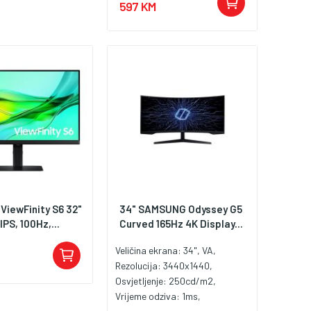
597 KM
Priključci: HDMI, DisplayPort
ViewFinity S6 32"
34" SAMSUNG Odyssey G5
PS, 100Hz,...
Curved 165Hz 4K Display...
Veličina ekrana: 34", VA,
Rezolucija: 3440x1440,
Osvjetljenje: 250cd/m2,
Vrijeme odziva: 1ms,