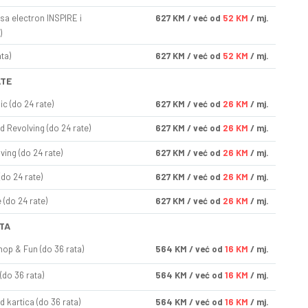
sa electron INSPIRE i
627
KM
/ već od
52 KM
/ mj.
)
ta)
627
KM
/ već od
52 KM
/ mj.
ATE
ic (do 24 rate)
627
KM
/ već od
26 KM
/ mj.
d Revolving (do 24 rate)
627
KM
/ već od
26 KM
/ mj.
ving (do 24 rate)
627
KM
/ već od
26 KM
/ mj.
(do 24 rate)
627
KM
/ već od
26 KM
/ mj.
(do 24 rate)
627
KM
/ već od
26 KM
/ mj.
TA
op & Fun (do 36 rata)
564
KM
/ već od
16 KM
/ mj.
(do 36 rata)
564
KM
/ već od
16 KM
/ mj.
d kartica (do 36 rata)
564
KM
/ već od
16 KM
/ mj.