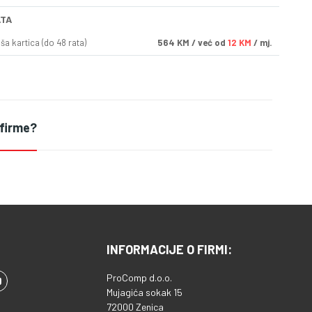
ATA
a kartica (do 48 rata)
564
KM
/ već od
12 KM
/ mj.
 firme?
INFORMACIJE O FIRMI:
ProComp d.o.o.
Mujagića sokak 15
72000 Zenica