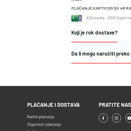
PLAĆANJE KARTICOM DO 48 R
ASA banka - VISA Super naš
Koji je rok dostave?
Da li mogu naručiti preko
PLAĆANJE I DOSTAVA
PRATITE NAS
Načini plaćanja
Sigurnost plaćanja