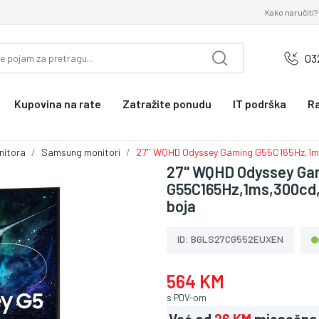
Kako naručiti?
03
Kupovina na rate
Zatražite ponudu
IT podrška
R
nitora
Samsung monitori
27'' WQHD Odyssey Gaming G55C165Hz,1ms
27'' WQHD Odyssey Ga
G55C165Hz,1ms,300cd,
boja
ID: BGLS27CG552EUXEN
564 KM
s PDV-om