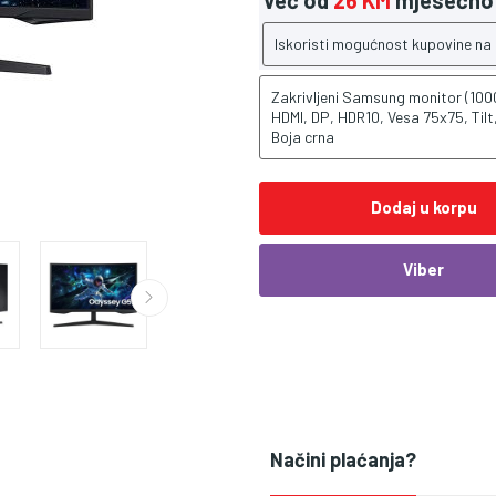
Već od
26 KM
mjesečno
Iskoristi mogućnost kupovine na
Zakrivljeni Samsung monitor (1
HDMI, DP, HDR10, Vesa 75x75, Til
Boja crna
Dodaj u korpu
Viber
Načini plaćanja?