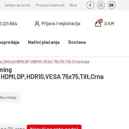
Zahtjev za servis
Program lojalnosti
Blog
0
Prijava / registracija
2 221-654
0 KM
asprodaja
Načini plaćanja
Dostava
,300cd,HDMI,DP,HDR10,VESA 75x75,Tilt,Crna boja
ming
HDMI,DP,HDR10,VESA 75x75,Tilt,Crna
Na stanju