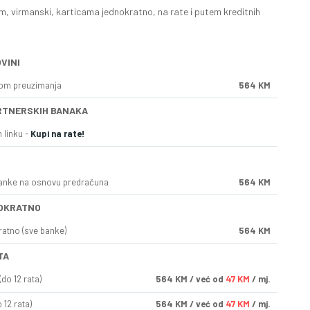
, virmanski, karticama jednokratno, na rate i putem kreditnih
VINI
kom preuzimanja
564 KM
RTNERSKIH BANAKA
 linku -
Kupi na rate!
anke na osnovu predračuna
564 KM
OKRATNO
ratno (sve banke)
564 KM
TA
do 12 rata)
564
KM
/ već od
47 KM
/ mj.
 12 rata)
564
KM
/ već od
47 KM
/ mj.