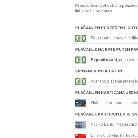
Proizvode možete platiti pouzećem
linija naših partnera.
PLAĆANJEM POUZEĆEM U GOTO
Pouzećem u gotovini prili
PLAĆANJE NA RATE PUTEM PA
Popunite zahtjev
na ovom
VIRMANSKOM UPLATOM
Avansno plaćanje putem b
PLAĆANJEM KARTICAMA JEDN
Plaćanje karticama jednok
PLAĆANJE KARTICOM DO 12 RA
Addiko Bank - MasterCard (
Diners Club Plus kartica (do