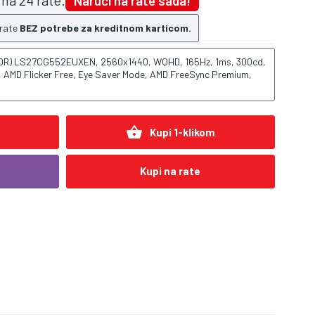
na 24 rate.
Naruči na rate sada!
 rate
BEZ potrebe za kreditnom karticom.
000R) LS27CG552EUXEN, 2560x1440, WQHD, 165Hz, 1ms, 300cd,
t, AMD Flicker Free, Eye Saver Mode, AMD FreeSync Premium,
shopping_basket
Kupi 1-klikom
Kupi na rate