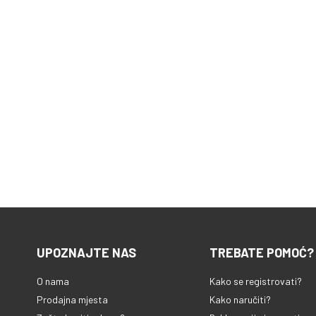
UPOZNAJTE NAS
TREBATE POMOĆ?
O nama
Kako se registrovati?
Prodajna mjesta
Kako naručiti?