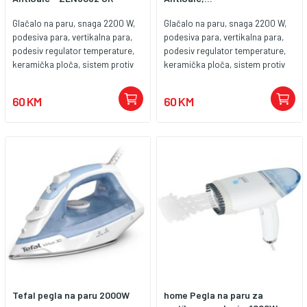
brzo zagrijavanje, učinkovito
uklanjanje nabora i jednostavno
Glačalo na paru, snaga 2200 W,
Glačalo na paru, snaga 2200 W,
održavanje. Zahvaljujući snazi od
podesiva para, vertikalna para,
podesiva para, vertikalna para,
2000 W, kontinuiranoj pari, udaru
podesiv regulator temperature,
podesiv regulator temperature,
pare od 90 g i Calc-Clean
keramička ploča, sistem protiv
keramička ploča, sistem protiv
sistemu, odličan je izbor za
kamenca, sistem samočišćenja,
kamenca, sistem samočišćenja,
svakodnevno peglanje svih vrsta
zaštita od kapanja
zaštita od kapanja
60 KM
60 KM
odjeće.
Tefal pegla na paru 2000W
home Pegla na paru za