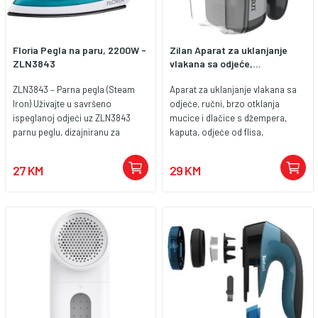
Floria Pegla na paru, 2200W -
Zilan Aparat za uklanjanje
ZLN3843
vlakana sa odjeće,...
ZLN3843 – Parna pegla (Steam
Aparat za uklanjanje vlakana sa
Iron) Uživajte u savršeno
odjeće, ručni, brzo otklanja
ispeglanoj odjeći uz ZLN3843
mucice i dlačice s džempera,
parnu peglu, dizajniranu za
kaputa, odjeće od flisa,
jednostavno, brzo i učinkovito
pokrivača, itd...., daje odjeći nov
glačanje. Sa snažnih 2200 W
svjež izgled, napajanje 2 x LR14
27 KM
29 KM
snage, kombinacijom suhog,
baterije ili napojni adapter
parnog i raspršivačkog glačanja
te sigurnosnim osiguračem, ova
pegla pruža profesionalne
rezultate u udobnosti vašeg
doma. ZLN3843 nudi tri načina
glačanja – suho, s raspršivačem i
s parom – što omogućava
savršene rezultate na svim
vrstama tkanina. Zahvaljujući
funkciji uključivanja/isključivanja