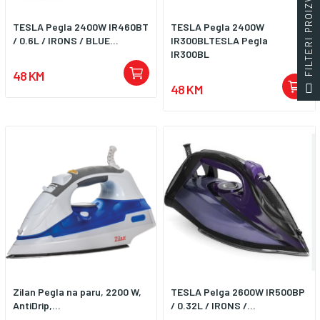
FILTERI PROIZVODA
čine glačanje sigurnim i
brzom zagrijavanju i kompaktnim
učinkovitim. Glačalo koje
dimenzijama, idealan je izbor za
TESLA Pegla 2400W IR460BT
TESLA Pegla 2400W
osigurava vrhunsku udobnost i
svakodnevnu upotrebu i
/ 0.6L / IRONS / BLUE...
IR300BLTESLA Pegla
izvrsne rezultate bez napora
putovanja.
IR300BL
48 KM
48 KM
Zilan Pegla na paru, 2200 W,
TESLA Pelga 2600W IR500BP
AntiDrip,...
/ 0.32L / IRONS /...