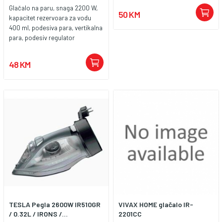
Glačalo na paru, snaga 2200 W,
50 KM
kapacitet rezervoara za vodu
400 ml, podesiva para, vertikalna
para, podesiv regulator
temperature, ploča od
nehrđajućeg čelika, sistem protiv
48 KM
kamenca, sistem samočišćenja,
zaštita od kapanja, dužina
napojnog kabla 1,8 met
TESLA Pegla 2600W IR510GR
VIVAX HOME glačalo IR-
/ 0.32L / IRONS /...
2201CC