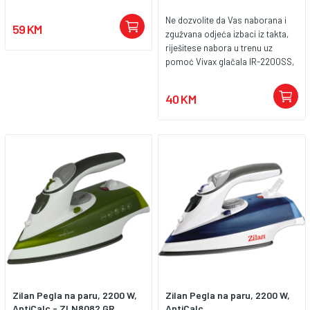
dopunjavanja. Ugrađena Calc-
Ne dozvolite da Vas naborana i
Clean funkcija produžava vijek
59 KM
zgužvana odjeća izbaci iz takta,
trajanja uređaja uklanjanjem
riješitese nabora u trenu uz
naslaga kamenca, a mogućnost
pomoć Vivax glačala IR-2200SS,
korištenja vode iz slavine
brzo i j ednostavno!Snaga
dodatno olakšava svakodnevnu
2200W, spremnik za vodu,
upotrebu. • Model: DST1030/20 •
40 KM
podesivi termostat, spremnik
Serija: Philips 1000 Series •
vode 320ml,kontrola pare 15-
Snaga: 2000 W • Kontinuirana
30g/min, podnica od
para: 20 g/min • Udar pare: Do 90
nehrđajućeg čelika, funkcija
g • Kapacitet spremnika za vodu:
protivkapanja i kamenca ,
250 ml • Vrijeme zagrijavanja:
samočišćenje, okomito puštanje
cca 32 sekunde • Grijna ploča:
pare, dimenzijegrijače ploče
Neprijanjajuća (Non-stick) • Calc-
205cm2, dimenzija uređaja 29,5
Clean sistem: Da (samostalno
*12*15cm.
čišćenje) • Pogodno za vodu iz
slavine: Da • Napon: 220–240 V •
Dužina priključnog kabla: 1,6 met.
• Dimenzije: 26 x 11,1 x 13,6 cm •
Težina: 0,88 kg Philips
DST1030/20 je praktična i
Zilan Pegla na paru, 2200 W,
Zilan Pegla na paru, 2200 W,
pouzdana pegla na paru koje nudi
AntiCalc - ZLN8082 GR
AntiCalc,...