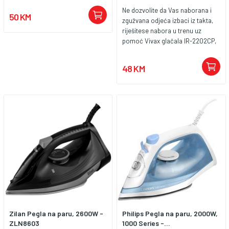
Ne dozvolite da Vas naborana i
50 KM
zgužvana odjeća izbaci iz takta,
riješitese nabora u trenu uz
pomoć Vivax glačala IR-2202CP,
brzo i j ednostavno!Snaga 2200
W, podesivi termostat, spremnik
48 KM
vode 380 mL kontrola pare15-30
g/min, indikator rada, funkcija
samočišćenja, vertikalni
ispustpare, zaštita od
pregrijavanja, keramička
podloga, dimenzije grijačeploče
301 cm2, dimenzija uređaja
32,7*12,8*16 cm.
Zilan Pegla na paru, 2600W -
Philips Pegla na paru, 2000W,
ZLN8603
1000 Series -...