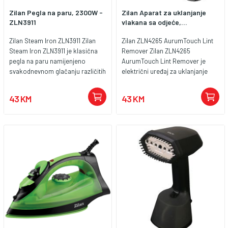
Zilan Pegla na paru, 2300W -
Zilan Aparat za uklanjanje
ZLN3911
vlakana sa odjeće,...
Zilan Steam Iron ZLN3911 Zilan
Zilan ZLN4265 AurumTouch Lint
Steam Iron ZLN3911 je klasična
Remover Zilan ZLN4265
pegla na paru namijenjeno
AurumTouch Lint Remover je
svakodnevnom glačanju različitih
električni uređaj za uklanjanje
tkanina. Kao pegla na paru,
vlakana s odjeće i tkanina,
omogućava suho peglanje, kao i
dizajniran da brzo i efikasno
43 KM
43 KM
rad sa parom i prskanjem parom
obnovi izgled džempera, kaputa,
radi lakšeg uklanjanja nabora.
ćebadi, sofa i drugih tekstilnih
Uređaj je dizajniran s
površina. Ovaj model ima
keramičkom pločom za peglanje
ergonomski oblik i LED zaslon
koja omogućava glatko klizanje
koji prikazuje status baterije i rad
po tkaninama i smanjuje
uređaja, te dvije brzine rada koje
mogućnost lijepljenja. Ugrađene
omogućavaju prilagođavanje
funkcije poput samočišćenja,
intenziteta čišćenja različitim
zaštite od kapanja i kontrole pare
vrstama tkanina. Punjiva baterija
pomažu da peglanje bude
omogućava do 3 sata
efikasnije i jednostavnije, dok
kontinuiranog rada, a uređaj se
podesiva kontrola temperature
puni pomoću USB-C kabla koji
omogućava prilagodbu različitim
dolazi uz uređaj. ZLN4265 ima