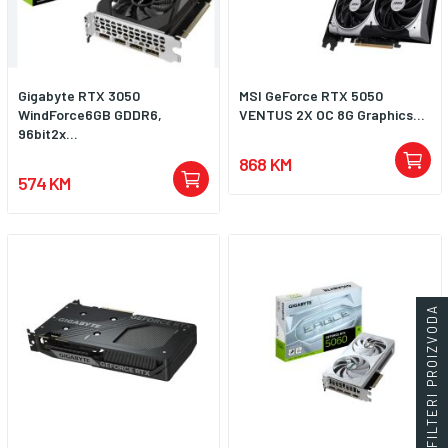
Gigabyte RTX 3050
MSI GeForce RTX 5050
WindForce6GB GDDR6,
VENTUS 2X OC 8G Graphics...
96bit2x...
868 KM
574 KM
FILTERI PROIZVODA