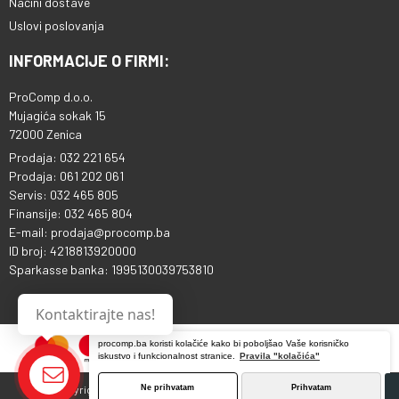
Načini dostave
Uslovi poslovanja
INFORMACIJE O FIRMI:
ProComp d.o.o.
Mujagića sokak 15
72000 Zenica
Prodaja: 032 221 654
Prodaja: 061 202 061
Servis: 032 465 805
Finansije: 032 465 804
E-mail: prodaja@procomp.ba
ID broj: 4218813920000
Sparkasse banka: 1995130039753810
Kontaktirajte nas!
procomp.ba koristi kolačiće kako bi poboljšao Vaše korisničko
iskustvo i funkcionalnost stranice.
Pravila "kolačića"
Copyright © 2013 - 2026 ProComp d.o.o. Sva prava pridržana.
Ne prihvatam
Prihvatam