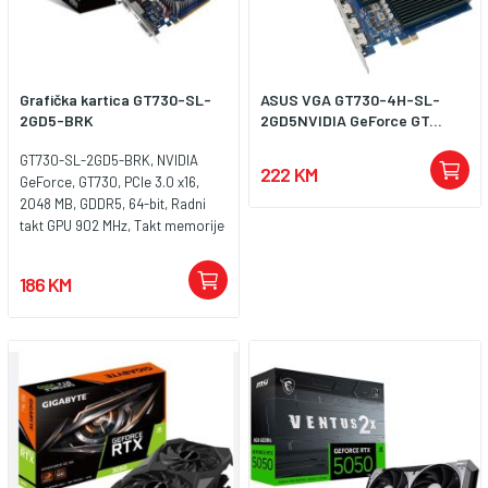
Grafička kartica GT730-SL-
ASUS VGA GT730-4H-SL-
2GD5-BRK
2GD5NVIDIA GeForce GT...
GT730-SL-2GD5-BRK, NVIDIA
222 KM
GeForce, GT730, PCIe 3.0 x16,
2048 MB, GDDR5, 64-bit, Radni
takt GPU 902 MHz, Takt memorije
5010 MHz, DVI-D, 1x D-sub, HDMI,
2560x1600
186 KM