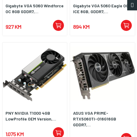
Gigabyte VGA 5060 Windforce
Gigabyte VGA 5060 Eagle OC
OC 8GB GDDR7,...
ICE 8GB, GDDR7,...
927 KM
894 KM
PNY NVIDIA T1000 4GB
ASUS VGA PRIME-
LowProfile OEM Version,...
RTX5060TI-O16G16GB
GDDR7,...
1.075 KM