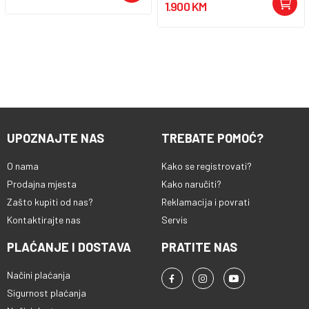
1.900 KM
UPOZNAJTE NAS
TREBATE POMOĆ?
O nama
Kako se registrovati?
Prodajna mjesta
Kako naručiti?
Zašto kupiti od nas?
Reklamacija i povrati
Kontaktirajte nas
Servis
PLAĆANJE I DOSTAVA
PRATITE NAS
Načini plaćanja
Sigurnost plaćanja