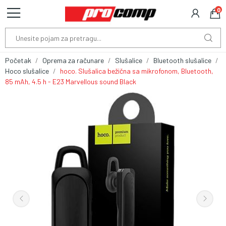
0
Početak
Oprema za računare
Slušalice
Bluetooth slušalice
Hoco slušalice
hoco. Slušalica bežična sa mikrofonom, Bluetooth,
85 mAh, 4.5 h - E23 Marvellous sound Black