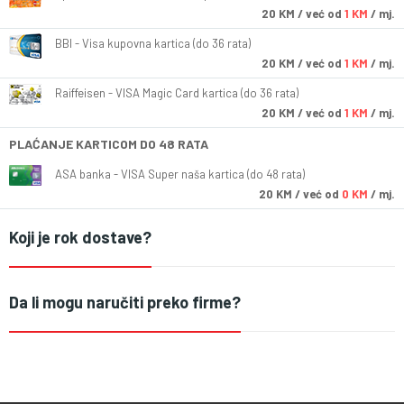
20
KM
/ već od
1 KM
/ mj.
BBI - Visa kupovna kartica (do 36 rata)
20
KM
/ već od
1 KM
/ mj.
Raiffeisen - VISA Magic Card kartica (do 36 rata)
20
KM
/ već od
1 KM
/ mj.
PLAĆANJE KARTICOM DO 48 RATA
ASA banka - VISA Super naša kartica (do 48 rata)
20
KM
/ već od
0 KM
/ mj.
Koji je rok dostave?
Da li mogu naručiti preko firme?