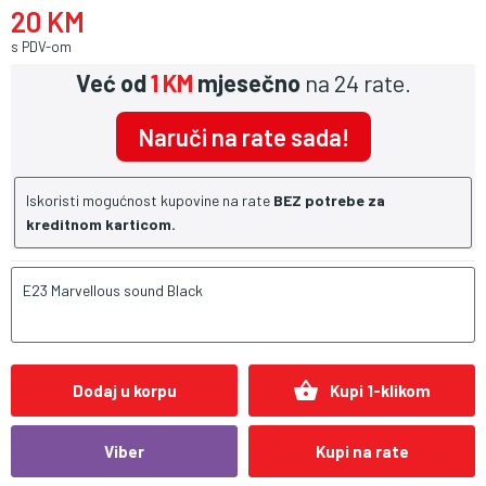
20 KM
s PDV-om
Već od
1 KM
mjesečno
na 24 rate.
Naruči na rate sada!
Iskoristi mogućnost kupovine na rate
BEZ potrebe za
kreditnom karticom.
E23 Marvellous sound Black
shopping_basket
Dodaj u korpu
Kupi 1-klikom
Viber
Kupi na rate