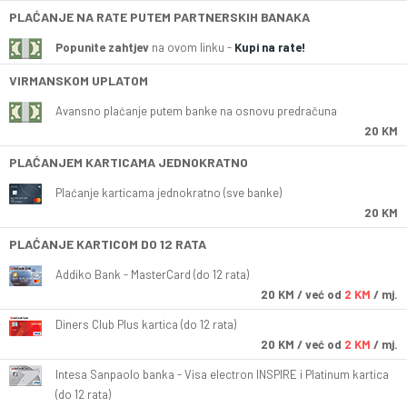
PLAĆANJE NA RATE PUTEM PARTNERSKIH BANAKA
Popunite zahtjev
na ovom linku -
Kupi na rate!
VIRMANSKOM UPLATOM
Avansno plaćanje putem banke na osnovu predračuna
20 KM
PLAĆANJEM KARTICAMA JEDNOKRATNO
Plaćanje karticama jednokratno (sve banke)
20 KM
PLAĆANJE KARTICOM DO 12 RATA
Addiko Bank - MasterCard (do 12 rata)
20
KM
/ već od
2 KM
/ mj.
Diners Club Plus kartica (do 12 rata)
20
KM
/ već od
2 KM
/ mj.
Intesa Sanpaolo banka - Visa electron INSPIRE i Platinum kartica
(do 12 rata)