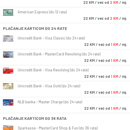
22
KM
/ već od
2 KM
/ mj.
American Express (do 12 rata)
22
KM
/ već od
2 KM
/ mj.
PLAĆANJE KARTICOM DO 24 RATE
Unicredit Bank - Visa Classic (do 24 rate)
22
KM
/ već od
1 KM
/ mj.
Unicredit Bank - MasterCard Revolving (do 24 rate)
22
KM
/ već od
1 KM
/ mj.
Unicredit Bank - Visa Revolving (do 24 rate)
22
KM
/ već od
1 KM
/ mj.
Unicredit Bank - Visa Gold (do 24 rate)
22
KM
/ već od
1 KM
/ mj.
NLB banka - Master Charge (do 24 rate)
22
KM
/ već od
1 KM
/ mj.
PLAĆANJE KARTICOM DO 36 RATA
Sparkasse - MasterCard Shop & Fun (do 36 rata)