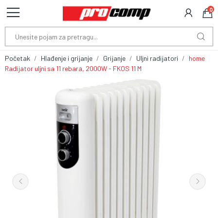
0
Početak
Hlađenje i grijanje
Grijanje
Uljni radijatori
home
Radijator uljni sa 11 rebara, 2000W - FKOS 11 M