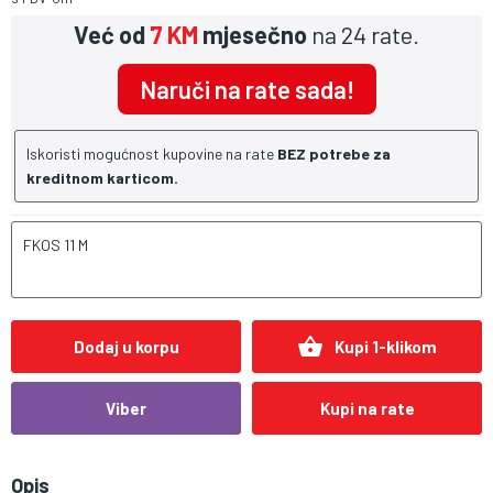
Već od
7 KM
mjesečno
na 24 rate.
Naruči na rate sada!
Iskoristi mogućnost kupovine na rate
BEZ potrebe za
kreditnom karticom.
FKOS 11 M
shopping_basket
Dodaj u korpu
Kupi 1-klikom
Viber
Kupi na rate
Opis