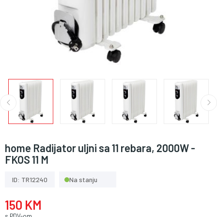
home Radijator uljni sa 11 rebara, 2000W -
FKOS 11 M
ID: TR12240
Na stanju
150 KM
s PDV-om