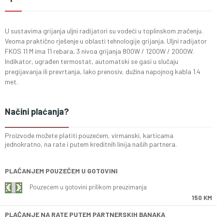
U sustavima grijanja uljni radijatori su vodeći u toplinskom zračenju.
Veoma praktično rješenje u oblasti tehnologije grijanja. Uljni radijator
FKOS 11 M ima 11 rebara, 3 nivoa grijanja 800W / 1200W / 2000W.
Indikator, ugrađen termostat, automatski se gasi u slučaju
pregijavanja ili prevrtanja, lako prenosiv, dužina napojnog kabla 1.4
met.
Načini plaćanja?
Proizvode možete platiti pouzećem, virmanski, karticama
jednokratno, na rate i putem kreditnih linija naših partnera.
PLAĆANJEM POUZEĆEM U GOTOVINI
Pouzećem u gotovini prilikom preuzimanja
150 KM
PLAĆANJE NA RATE PUTEM PARTNERSKIH BANAKA