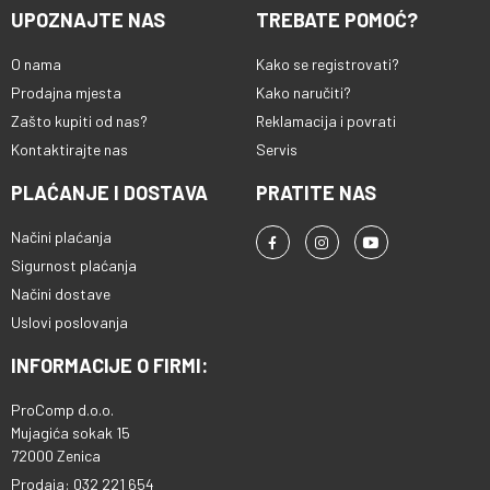
UPOZNAJTE NAS
TREBATE POMOĆ?
O nama
Kako se registrovati?
Prodajna mjesta
Kako naručiti?
Zašto kupiti od nas?
Reklamacija i povrati
Kontaktirajte nas
Servis
PLAĆANJE I DOSTAVA
PRATITE NAS
Načini plaćanja
Sigurnost plaćanja
Načini dostave
Uslovi poslovanja
INFORMACIJE O FIRMI:
ProComp d.o.o.
Mujagića sokak 15
72000 Zenica
Prodaja: 032 221 654