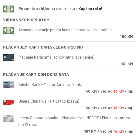
Popunite zahtjev
na ovom linku -
Kupi na rate!
VIRMANSKOM UPLATOM
Avansno plaćanje putem banke na osnovu predračuna
150 KM
PLAĆANJEM KARTICAMA JEDNOKRATNO
Plaćanje karticama jednokratno (sve banke)
150 KM
PLAĆANJE KARTICOM DO 12 RATA
Addiko Bank - MasterCard (do 12 rata)
150
KM
/ već od
13 KM
/ mj.
Diners Club Plus kartica (do 12 rata)
150
KM
/ već od
13 KM
/ mj.
Intesa Sanpaolo banka - Visa electron INSPIRE i Platinum kartica
(do 12 rata)
167
KM
/ već od
14 KM
/ mj.