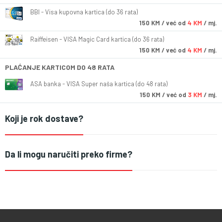
BBI - Visa kupovna kartica (do 36 rata)
150
KM
/ već od
4 KM
/ mj.
Raiffeisen - VISA Magic Card kartica (do 36 rata)
150
KM
/ već od
4 KM
/ mj.
PLAĆANJE KARTICOM DO 48 RATA
ASA banka - VISA Super naša kartica (do 48 rata)
150
KM
/ već od
3 KM
/ mj.
Koji je rok dostave?
Da li mogu naručiti preko firme?