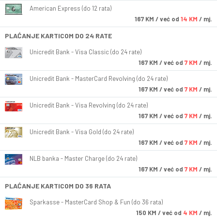
American Express (do 12 rata)
167
KM
/ već od
14 KM
/ mj.
PLAĆANJE KARTICOM DO 24 RATE
Unicredit Bank - Visa Classic (do 24 rate)
167
KM
/ već od
7 KM
/ mj.
Unicredit Bank - MasterCard Revolving (do 24 rate)
167
KM
/ već od
7 KM
/ mj.
Unicredit Bank - Visa Revolving (do 24 rate)
167
KM
/ već od
7 KM
/ mj.
Unicredit Bank - Visa Gold (do 24 rate)
167
KM
/ već od
7 KM
/ mj.
NLB banka - Master Charge (do 24 rate)
167
KM
/ već od
7 KM
/ mj.
PLAĆANJE KARTICOM DO 36 RATA
Sparkasse - MasterCard Shop & Fun (do 36 rata)
150
KM
/ već od
4 KM
/ mj.