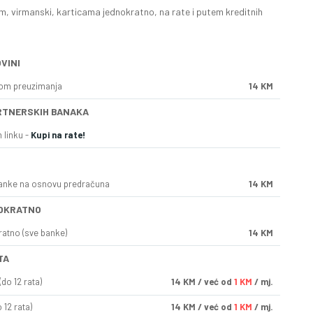
, virmanski, karticama jednokratno, na rate i putem kreditnih
VINI
kom preuzimanja
14 KM
RTNERSKIH BANAKA
 linku -
Kupi na rate!
anke na osnovu predračuna
14 KM
OKRATNO
ratno (sve banke)
14 KM
TA
do 12 rata)
14
KM
/ već od
1 KM
/ mj.
 12 rata)
14
KM
/ već od
1 KM
/ mj.