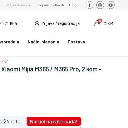
Zahtjev za servis
Program lojalnosti
Blog
0
Prijava / registracija
2 221-654
0 KM
asprodaja
Načini plaćanja
Dostava
 Inch
Xiaomi Mijia M365 / M365 Pro, 2 kom -
a 24 rate.
Naruči na rate sada!