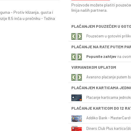
Proizvode možete platiti pouzećem
linija naših partnera.
guma - Protiv klizanja, gusta i
ije 8.5 inča u prečniku - Težina
PLAĆANJEM POUZEĆEM U GOTO
Pouzećem u gotovini prili
PLAĆANJE NA RATE PUTEM PA
Popunite zahtjev
na ovom
VIRMANSKOM UPLATOM
Avansno plaćanje putem b
PLAĆANJEM KARTICAMA JEDN
Plaćanje karticama jednok
PLAĆANJE KARTICOM DO 12 RA
Addiko Bank - MasterCard (
Diners Club Plus kartica (do