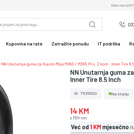
Kako naručiti?
03
Kupovina na rate
Zatražite ponudu
IT podrška
R
NN Unutarnja guma za Xiaomi Mijia M365 / M365 Pro, 2 kom - Inner Tire 8.5
NN Unutarnja guma za 
Inner Tire 8.5 Inch
ID: TR35620
Na stanju
14 KM
s PDV-om
Već od
1 KM
mjesečno
n