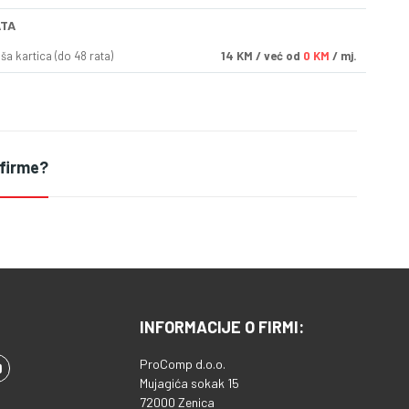
ATA
a kartica (do 48 rata)
14
KM
/ već od
0 KM
/ mj.
 firme?
INFORMACIJE O FIRMI:
ProComp d.o.o.
Mujagića sokak 15
72000 Zenica