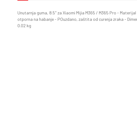
Unutarnja guma, 8.5" za Xiaomi Mijia M365 / M365 Pro - Materijal 
otporna na habanje - POuzdano, zaštita od curenja zraka - Dimenz
0.02 kg