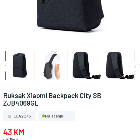
Ruksak Xiaomi Backpack City SB
ZJB4069GL
ID: LE42273
Na stanju
43 KM
s PDV-om