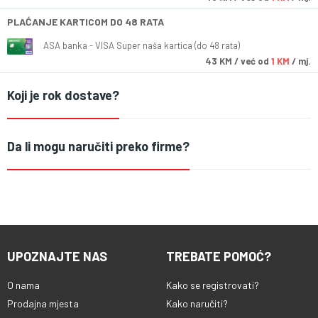
PLAĆANJE KARTICOM DO 48 RATA
ASA banka - VISA Super naša kartica (do 48 rata)
43
KM
/ već od
1 KM
/ mj.
Koji je rok dostave?
Da li mogu naručiti preko firme?
UPOZNAJTE NAS
TREBATE POMOĆ?
O nama
Kako se registrovati?
Prodajna mjesta
Kako naručiti?