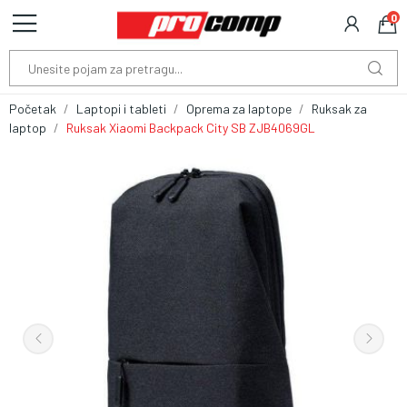
0
Početak
Laptopi i tableti
Oprema za laptope
Ruksak za
laptop
Ruksak Xiaomi Backpack City SB ZJB4069GL