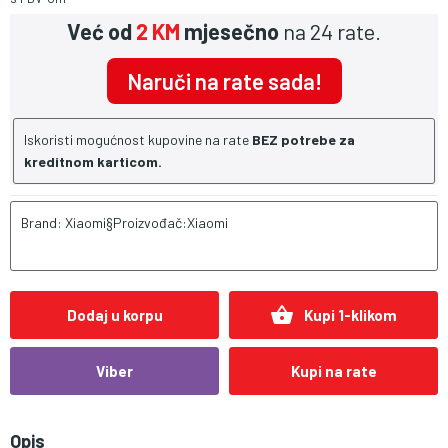
Već od
2 KM
mjesečno
na 24 rate.
Naruči na rate sada!
Iskoristi mogućnost kupovine na rate
BEZ potrebe za
kreditnom karticom.
Brand: Xiaomi§Proizvođač:Xiaomi
shopping_basket
Dodaj u korpu
Kupi 1-klikom
Viber
Kupi na rate
Opis