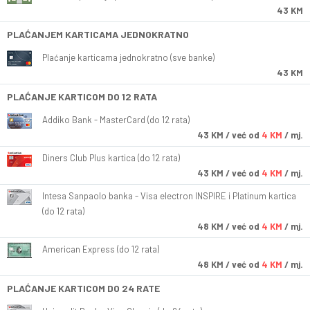
43 KM
PLAĆANJEM KARTICAMA JEDNOKRATNO
Plaćanje karticama jednokratno (sve banke)
43 KM
PLAĆANJE KARTICOM DO 12 RATA
Addiko Bank - MasterCard (do 12 rata)
43
KM
/ već od
4 KM
/ mj.
Diners Club Plus kartica (do 12 rata)
43
KM
/ već od
4 KM
/ mj.
Intesa Sanpaolo banka - Visa electron INSPIRE i Platinum kartica
(do 12 rata)
48
KM
/ već od
4 KM
/ mj.
American Express (do 12 rata)
48
KM
/ već od
4 KM
/ mj.
PLAĆANJE KARTICOM DO 24 RATE