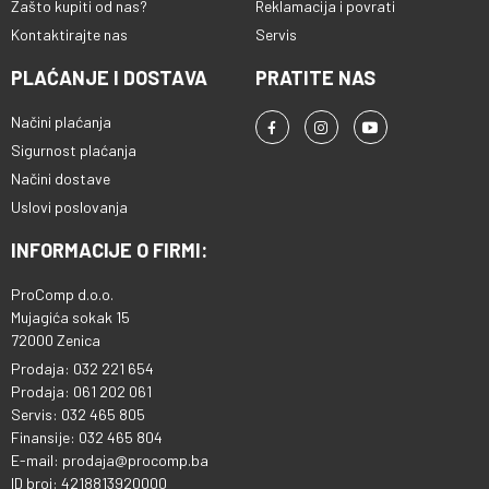
Zašto kupiti od nas?
Reklamacija i povrati
Kontaktirajte nas
Servis
PLAĆANJE I DOSTAVA
PRATITE NAS
Načini plaćanja
Sigurnost plaćanja
Načini dostave
Uslovi poslovanja
INFORMACIJE O FIRMI:
ProComp d.o.o.
Mujagića sokak 15
72000 Zenica
Prodaja: 032 221 654
Prodaja: 061 202 061
Servis: 032 465 805
Finansije: 032 465 804
E-mail: prodaja@procomp.ba
ID broj: 4218813920000