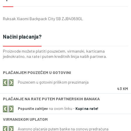
Ruksak Xiaomi Backpack City SB ZJB4069GL
Načini plaćanja?
Proizvode možete platiti pouzećem, virmanski, karticama
jednokratno, na rate i putem kreditnih linija naših partnera.
PLAĆANJEM POUZEĆEM U GOTOVINI
Pouzećem u gotovini prilikom preuzimanja
43 KM
PLAĆANJE NA RATE PUTEM PARTNERSKIH BANAKA
Popunite zahtjev
na ovom linku -
Kupi na rate!
VIRMANSKOM UPLATOM
Avansno plaćanje putem banke na osnovu predračuna