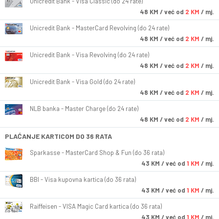
Unicredit Bank - Visa Classic (do 24 rate)
48
KM
/ već od
2 KM
/ mj.
Unicredit Bank - MasterCard Revolving (do 24 rate)
48
KM
/ već od
2 KM
/ mj.
Unicredit Bank - Visa Revolving (do 24 rate)
48
KM
/ već od
2 KM
/ mj.
Unicredit Bank - Visa Gold (do 24 rate)
48
KM
/ već od
2 KM
/ mj.
NLB banka - Master Charge (do 24 rate)
48
KM
/ već od
2 KM
/ mj.
PLAĆANJE KARTICOM DO 36 RATA
Sparkasse - MasterCard Shop & Fun (do 36 rata)
43
KM
/ već od
1 KM
/ mj.
BBI - Visa kupovna kartica (do 36 rata)
43
KM
/ već od
1 KM
/ mj.
Raiffeisen - VISA Magic Card kartica (do 36 rata)
43
KM
/ već od
1 KM
/ mj.