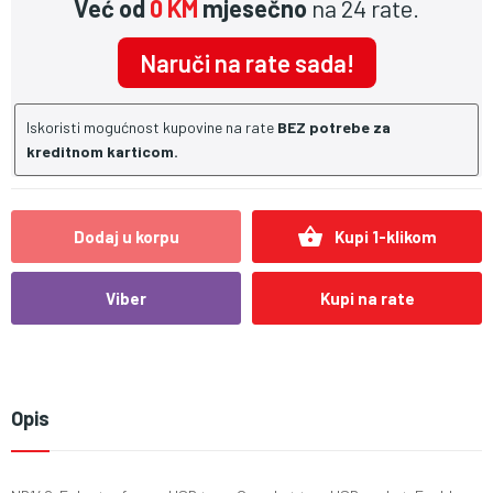
Već od
0 KM
mjesečno
na 24 rate.
Naruči na rate sada!
Iskoristi mogućnost kupovine na rate
BEZ potrebe za
kreditnom karticom.
shopping_basket
Dodaj u korpu
Kupi 1-klikom
Viber
Kupi na rate
Opis