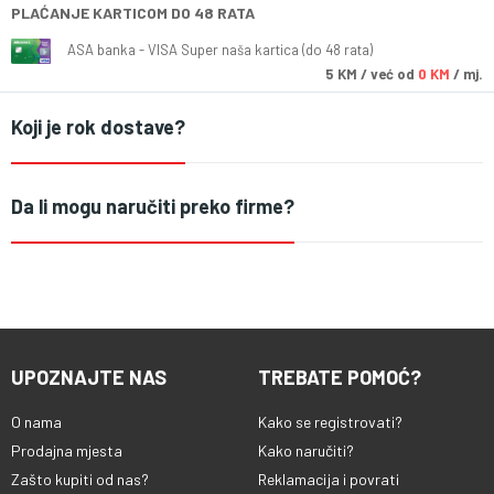
PLAĆANJE KARTICOM DO 48 RATA
ASA banka - VISA Super naša kartica (do 48 rata)
5
KM
/ već od
0 KM
/ mj.
Koji je rok dostave?
Da li mogu naručiti preko firme?
UPOZNAJTE NAS
TREBATE POMOĆ?
O nama
Kako se registrovati?
Prodajna mjesta
Kako naručiti?
Zašto kupiti od nas?
Reklamacija i povrati