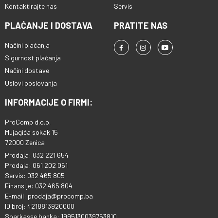
Kontaktirajte nas
Servis
PLAĆANJE I DOSTAVA
PRATITE NAS
Načini plaćanja
Sigurnost plaćanja
Načini dostave
Uslovi poslovanja
INFORMACIJE O FIRMI:
ProComp d.o.o.
Mujagića sokak 15
72000 Zenica
Prodaja: 032 221 654
Prodaja: 061 202 061
Servis: 032 465 805
Finansije: 032 465 804
E-mail: prodaja@procomp.ba
ID broj: 4218813920000
Sparkasse banka: 1995130039753810