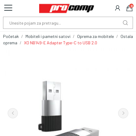
0
Početak
Mobiteli i pametni satovi
Oprema za mobitele
Ostala
oprema
XO NB149-E Adapter Type-C to USB 2.0