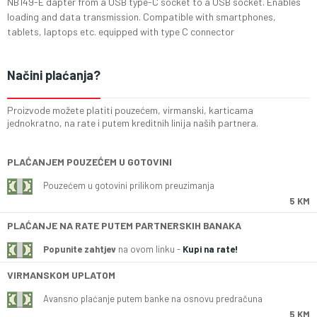
NB149-E dapter from a USB type-C socket to a USB socket. Enables
loading and data transmission. Compatible with smartphones,
tablets, laptops etc. equipped with type C connector
Načini plaćanja?
Proizvode možete platiti pouzećem, virmanski, karticama
jednokratno, na rate i putem kreditnih linija naših partnera.
PLAĆANJEM POUZEĆEM U GOTOVINI
Pouzećem u gotovini prilikom preuzimanja
5 KM
PLAĆANJE NA RATE PUTEM PARTNERSKIH BANAKA
Popunite zahtjev
na ovom linku -
Kupi na rate!
VIRMANSKOM UPLATOM
Avansno plaćanje putem banke na osnovu predračuna
5 KM