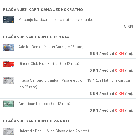
PLAĆANJEM KARTICAMA JEDNOKRATNO
Plaćanje karticama jednokratno (sve banke)
5 KM
PLAĆANJE KARTICOM DO 12 RATA
Addiko Bank - MasterCard (do 12 rata)
5
KM
/ već od
0 KM
/ mj.
Diners Club Plus kartica (do 12 rata)
5
KM
/ već od
0 KM
/ mj.
Intesa Sanpaolo banka - Visa electron INSPIRE i Platinum kartica
(do 12 rata)
6
KM
/ već od
0 KM
/ mj.
American Express (do 12 rata)
6
KM
/ već od
0 KM
/ mj.
PLAĆANJE KARTICOM DO 24 RATE
Unicredit Bank - Visa Classic (do 24 rate)