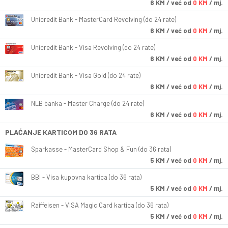
6
KM
/ već od
0 KM
/ mj.
Unicredit Bank - MasterCard Revolving (do 24 rate)
6
KM
/ već od
0 KM
/ mj.
Unicredit Bank - Visa Revolving (do 24 rate)
6
KM
/ već od
0 KM
/ mj.
Unicredit Bank - Visa Gold (do 24 rate)
6
KM
/ već od
0 KM
/ mj.
NLB banka - Master Charge (do 24 rate)
6
KM
/ već od
0 KM
/ mj.
PLAĆANJE KARTICOM DO 36 RATA
Sparkasse - MasterCard Shop & Fun (do 36 rata)
5
KM
/ već od
0 KM
/ mj.
BBI - Visa kupovna kartica (do 36 rata)
5
KM
/ već od
0 KM
/ mj.
Raiffeisen - VISA Magic Card kartica (do 36 rata)
5
KM
/ već od
0 KM
/ mj.