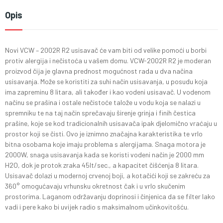
Opis
Novi VCW – 2002R R2 usisavač će vam biti od velike pomoći u borbi
protiv alergija i nečistoća u vašem domu. VCW-2002R R2 je moderan
proizvod čija je glavna prednost mogućnost rada u dva načina
usisavanja. Može se koristiti za suhi način usisavanja, u posudu koja
ima zapreminu 8 litara, ali također i kao vodeni usisavač. U vodenom
načinu se prašina i ostale nečistoće talože u vodu koja se nalazi u
spremniku te na taj način sprečavaju širenje grinja i finih čestica
prašine, koje se kod tradicionalnih usisavača ipak djelomično vraćaju u
prostor koji se čisti. Ovo je iznimno značajna karakteristika te vrlo
bitna osobama koje imaju problema s alergijama. Snaga motora je
2000W, snaga usisavanja kada se koristi vodeni način je 2000 mm
H2O, dok je protok zraka 45lt/sec., a kapacitet čišćenja 8 litara.
Usisavač dolazi u modernoj crvenoj boji, a kotačići koji se zakreću za
360° omogućavaju vrhunsku okretnost čak i u vrlo skučenim
prostorima. Laganom održavanju doprinosi i činjenica da se filter lako
vadi i pere kako bi uvijek radio s maksimalnom učinkovitošću.