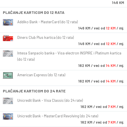
146 KM
PLAĆANJE KARTICOM DO 12 RATA
Addiko Bank - MasterCard (do 12 rata)
146
KM
/ već od
12 KM
/ mj.
Diners Club Plus kartica (do 12 rata)
146
KM
/ već od
12 KM
/ mj.
Intesa Sanpaolo banka - Visa electron INSPIRE i Platinum kartica
(do 12 rata)
162
KM
/ već od
14 KM
/ mj.
American Express (do 12 rata)
162
KM
/ već od
14 KM
/ mj.
PLAĆANJE KARTICOM DO 24 RATE
Unicredit Bank - Visa Classic (do 24 rate)
162
KM
/ već od
7 KM
/ mj.
Unicredit Bank - MasterCard Revolving (do 24 rate)
162
KM
/ već od
7 KM
/ mj.