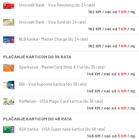
Unicredit Bank - Visa Revolving (do 24 rate)
162
KM
/ već od
7 KM
/ mj.
Unicredit Bank - Visa Gold (do 24 rate)
162
KM
/ već od
7 KM
/ mj.
NLB banka - Master Charge (do 24 rate)
162
KM
/ već od
7 KM
/ mj.
PLAĆANJE KARTICOM DO 36 RATA
Sparkasse - MasterCard Shop & Fun (do 36 rata)
146
KM
/ već od
4 KM
/ mj.
BBI - Visa kupovna kartica (do 36 rata)
146
KM
/ već od
4 KM
/ mj.
Raiffeisen - VISA Magic Card kartica (do 36 rata)
146
KM
/ već od
4 KM
/ mj.
PLAĆANJE KARTICOM DO 48 RATA
ASA banka - VISA Super naša kartica (do 48 rata)
146
KM
/ već od
3 KM
/ mj.