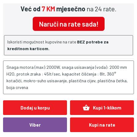
Već od
7 KM
mjesečno
na 24 rate.
Naruči na rate sada!
Iskoristi mogućnost kupovine na rate
BEZ potrebe za
kreditnom karticom.
Snaga motora (max):2000W, snaga usisavanja (voda): 2000 mm
H2O, protok zraka : 45lt/sec, kapacitet čišćenja : 8lt, 360°
kotačići, mokro-suho usisavanje, plastična cijev, plastična četka,
boja crvena
shopping_basket
Dodaj u korpu
Kupi 1-klikom
Viber
Kupi na rate