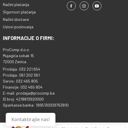
Načini plaćanja
Sigurnost plaćanja
Načini dostave
Uslovi poslovanja
INFORMACIJE O FIRMI:
ProComp d.o.o.
Mujagića sokak 15
72000 Zenica
Prodaja: 032 221 654
Prodaja: 061 202 061
Servis: 032 465 805
Finansije: 032 465 804
E-mail: prodaja@procomp.ba
ID broj: 4218813920000
Sparkasse banka: 1995130039753810
Kontaktirajte nas!