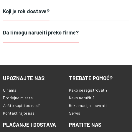
Koji je rok dostave?
Da li mogu naručiti preko firme?
UPOZNAJTE NAS
TREBATE POMOĆ?
O nama
Kako se registrovati?
Prodajna mjesta
Kako naručiti?
Zašto kupiti od nas?
Reklamacija i povrati
Kontaktirajte nas
Servis
PLAĆANJE I DOSTAVA
PRATITE NAS