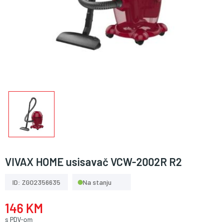
VIVAX HOME usisavač VCW-2002R R2
ID: ZG02356635
Na stanju
146 KM
s PDV-om