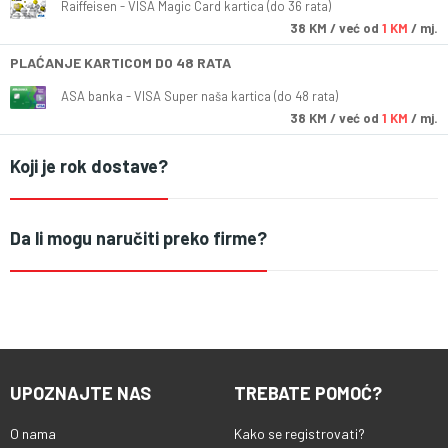
Raiffeisen - VISA Magic Card kartica (do 36 rata)
38
KM
/ već od
1 KM
/ mj.
PLAĆANJE KARTICOM DO 48 RATA
ASA banka - VISA Super naša kartica (do 48 rata)
38
KM
/ već od
1 KM
/ mj.
Koji je rok dostave?
Da li mogu naručiti preko firme?
UPOZNAJTE NAS
TREBATE POMOĆ?
O nama
Kako se registrovati?