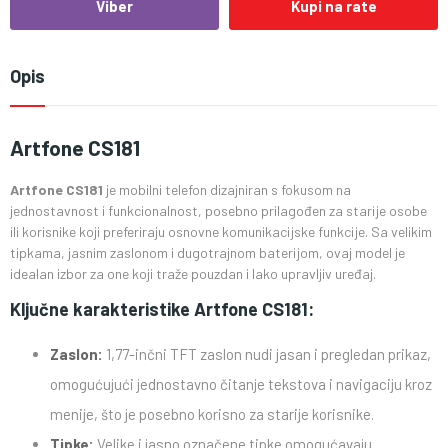
Viber
Kupi na rate
Opis
Artfone CS181
Artfone CS181
je mobilni telefon dizajniran s fokusom na
jednostavnost i funkcionalnost, posebno prilagođen za starije osobe
ili korisnike koji preferiraju osnovne komunikacijske funkcije. Sa velikim
tipkama, jasnim zaslonom i dugotrajnom baterijom, ovaj model je
idealan izbor za one koji traže pouzdan i lako upravljiv uređaj.
Ključne karakteristike Artfone CS181:
Zaslon:
1,77-inčni TFT zaslon nudi jasan i pregledan prikaz,
omogućujući jednostavno čitanje tekstova i navigaciju kroz
menije, što je posebno korisno za starije korisnike.
Tipke:
Velike i jasno označene tipke omogućavaju