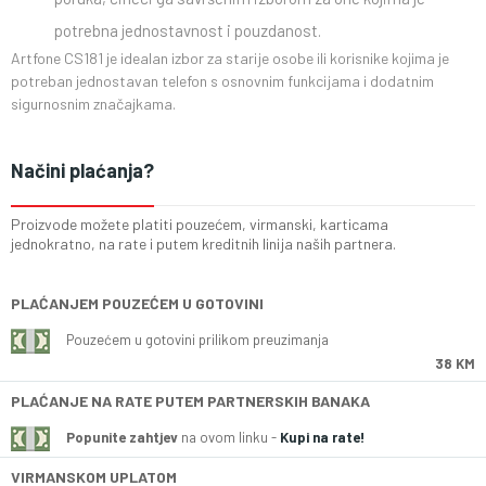
potrebna jednostavnost i pouzdanost.
Artfone CS181 je idealan izbor za starije osobe ili korisnike kojima je
potreban jednostavan telefon s osnovnim funkcijama i dodatnim
sigurnosnim značajkama.
Načini plaćanja?
Proizvode možete platiti pouzećem, virmanski, karticama
jednokratno, na rate i putem kreditnih linija naših partnera.
PLAĆANJEM POUZEĆEM U GOTOVINI
Pouzećem u gotovini prilikom preuzimanja
38 KM
PLAĆANJE NA RATE PUTEM PARTNERSKIH BANAKA
Popunite zahtjev
na ovom linku -
Kupi na rate!
VIRMANSKOM UPLATOM