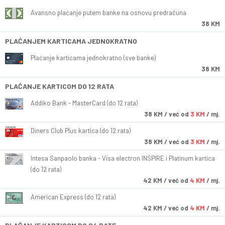
Avansno plaćanje putem banke na osnovu predračuna
38 KM
PLAĆANJEM KARTICAMA JEDNOKRATNO
Plaćanje karticama jednokratno (sve banke)
38 KM
PLAĆANJE KARTICOM DO 12 RATA
Addiko Bank - MasterCard (do 12 rata)
38
KM
/ već od
3 KM
/ mj.
Diners Club Plus kartica (do 12 rata)
38
KM
/ već od
3 KM
/ mj.
Intesa Sanpaolo banka - Visa electron INSPIRE i Platinum kartica
(do 12 rata)
42
KM
/ već od
4 KM
/ mj.
American Express (do 12 rata)
42
KM
/ već od
4 KM
/ mj.