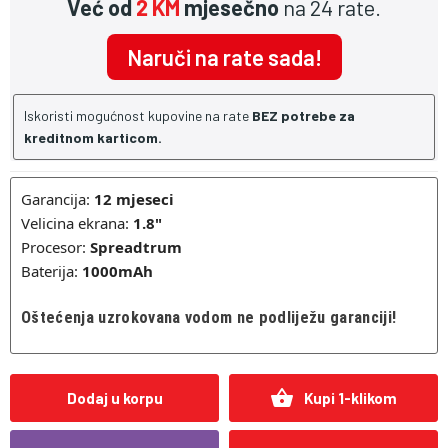
Već od
2 KM
mjesečno
na 24 rate.
Naruči na rate sada!
Iskoristi mogućnost kupovine na rate
BEZ potrebe za
kreditnom karticom.
Garancija:
12
mjeseci
Velicina ekrana:
1.8"
Procesor:
Spreadtrum
Baterija:
1000mAh
Oštećenja uzrokovana vodom ne podliježu garanciji!
shopping_basket
Dodaj u korpu
Kupi 1-klikom