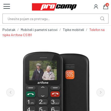
0
Početak
Mobiteli i pametni satovi
Tipke mobiteli
Telefon na
tipke Artfone CS181