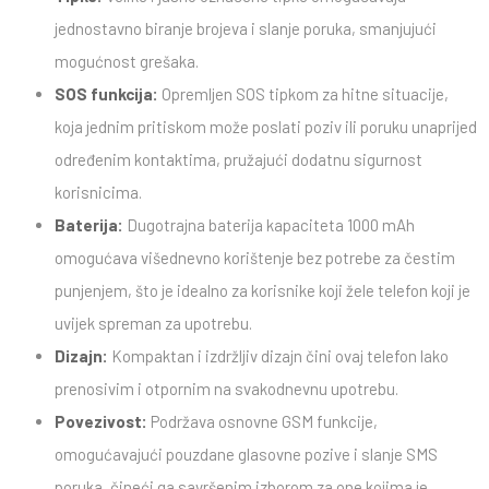
jednostavno biranje brojeva i slanje poruka, smanjujući
mogućnost grešaka.
SOS funkcija:
Opremljen SOS tipkom za hitne situacije,
koja jednim pritiskom može poslati poziv ili poruku unaprijed
određenim kontaktima, pružajući dodatnu sigurnost
korisnicima.
Baterija:
Dugotrajna baterija kapaciteta 1000 mAh
omogućava višednevno korištenje bez potrebe za čestim
punjenjem, što je idealno za korisnike koji žele telefon koji je
uvijek spreman za upotrebu.
Dizajn:
Kompaktan i izdržljiv dizajn čini ovaj telefon lako
prenosivim i otpornim na svakodnevnu upotrebu.
Povezivost:
Podržava osnovne GSM funkcije,
omogućavajući pouzdane glasovne pozive i slanje SMS
poruka, čineći ga savršenim izborom za one kojima je