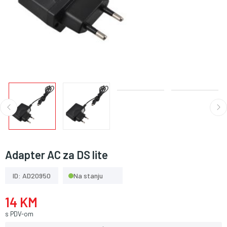
Adapter AC za DS lite
ID: AD20950
Na stanju
14 KM
s PDV-om