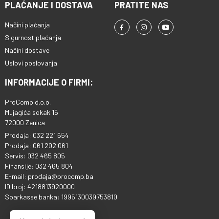
PLAĆANJE I DOSTAVA
PRATITE NAS
Načini plaćanja
Sigurnost plaćanja
Načini dostave
Uslovi poslovanja
INFORMACIJE O FIRMI:
ProComp d.o.o.
Mujagića sokak 15
72000 Zenica
Prodaja: 032 221 654
Prodaja: 061 202 061
Servis: 032 465 805
Finansije: 032 465 804
E-mail: prodaja@procomp.ba
ID broj: 4218813920000
Sparkasse banka: 1995130039753810