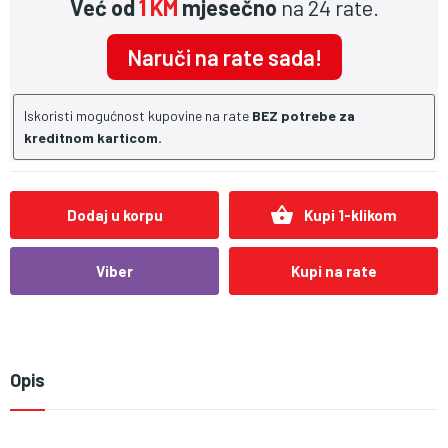
Već od
1 KM
mjesečno
na 24 rate.
Naruči na rate sada!
Iskoristi mogućnost kupovine na rate
BEZ potrebe za
kreditnom karticom.
shopping_basket
Dodaj u korpu
Kupi 1-klikom
Viber
Kupi na rate
Opis