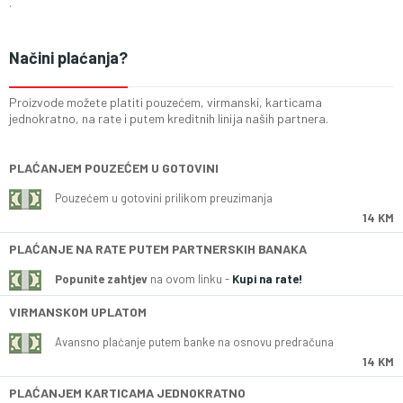
.
Načini plaćanja?
Proizvode možete platiti pouzećem, virmanski, karticama
jednokratno, na rate i putem kreditnih linija naših partnera.
PLAĆANJEM POUZEĆEM U GOTOVINI
Pouzećem u gotovini prilikom preuzimanja
14 KM
PLAĆANJE NA RATE PUTEM PARTNERSKIH BANAKA
Popunite zahtjev
na ovom linku -
Kupi na rate!
VIRMANSKOM UPLATOM
Avansno plaćanje putem banke na osnovu predračuna
14 KM
PLAĆANJEM KARTICAMA JEDNOKRATNO