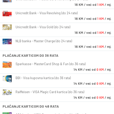
16
KM
/ već od
1 KM
/ mj.
Unicredit Bank - Visa Revolving (do 24 rate)
16
KM
/ već od
1 KM
/ mj.
Unicredit Bank - Visa Gold (do 24 rate)
16
KM
/ već od
1 KM
/ mj.
NLB banka - Master Charge (do 24 rate)
16
KM
/ već od
1 KM
/ mj.
PLAĆANJE KARTICOM DO 36 RATA
Sparkasse - MasterCard Shop & Fun (do 36 rata)
14
KM
/ već od
0 KM
/ mj.
BBI - Visa kupovna kartica (do 36 rata)
14
KM
/ već od
0 KM
/ mj.
Raiffeisen - VISA Magic Card kartica (do 36 rata)
14
KM
/ već od
0 KM
/ mj.
PLAĆANJE KARTICOM DO 48 RATA