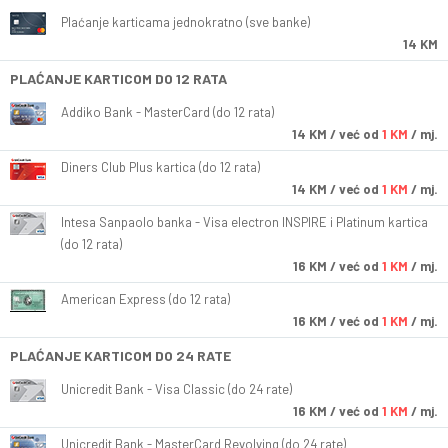
Plaćanje karticama jednokratno (sve banke)
14 KM
PLAĆANJE KARTICOM DO 12 RATA
Addiko Bank - MasterCard (do 12 rata)
14
KM
/ već od
1 KM
/ mj.
Diners Club Plus kartica (do 12 rata)
14
KM
/ već od
1 KM
/ mj.
Intesa Sanpaolo banka - Visa electron INSPIRE i Platinum kartica
(do 12 rata)
16
KM
/ već od
1 KM
/ mj.
American Express (do 12 rata)
16
KM
/ već od
1 KM
/ mj.
PLAĆANJE KARTICOM DO 24 RATE
Unicredit Bank - Visa Classic (do 24 rate)
16
KM
/ već od
1 KM
/ mj.
Unicredit Bank - MasterCard Revolving (do 24 rate)