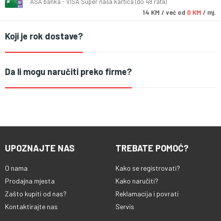
ASA banka - VISA Super naša kartica (do 48 rata)
14
KM
/ već od
0 KM
/ mj.
Koji je rok dostave?
Da li mogu naručiti preko firme?
UPOZNAJTE NAS
TREBATE POMOĆ?
O nama
Kako se registrovati?
Prodajna mjesta
Kako naručiti?
Zašto kupiti od nas?
Reklamacija i povrati
Kontaktirajte nas
Servis