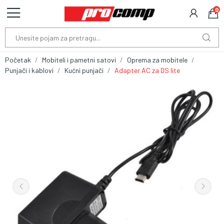
0
Početak
Mobiteli i pametni satovi
Oprema za mobitele
Punjači i kablovi
Kućni punjači
Adapter AC za DS lite