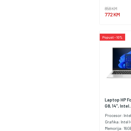
858 KM
772 KM
Popust - 10%
Laptop HP Fo
G8, 14", Intel..
Procesor:
Inte
Grafika:
Intel 
Memorija:
16G