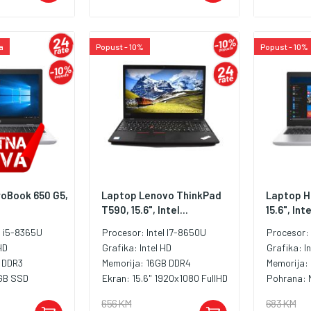
a
Popust - 10%
Popust - 10%
oBook 650 G5,
Laptop Lenovo ThinkPad
Laptop H
T590, 15.6", Intel...
15.6", Inte
l i5-8365U
Procesor:
Intel I7-8650U
Procesor
HD
Grafika:
Intel HD
Grafika:
I
 DDR3
Memorija:
16GB DDR4
Memorija:
GB SSD
Ekran:
15.6" 1920x1080 FullHD
Pohrana:
656 KM
683 KM