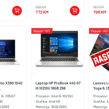
858 KM
887 KM
772 KM
798 KM
Popust - 10%
Popust - 10%
lio X360 1040
Laptop HP ProBook 440 G7
Lenovo L
.
i5 10210U 16GB 256
Yoga 6, 1
l i5-1135G7
Procesor:
Intel i5-10210U
Procesor
HD
Grafika:
Intel HD
Grafika:
A
B DDR3
Memorija:
16GB DDR4
Memorija: