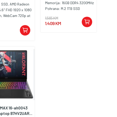
Memorija:
16GB DDR4 3200MHz
 SSD, AMD Radeon
Pohrana:
M.2 1TB SSD
5.6" FHD 1920 x 1080
n, WebCam 720p at
1.565 KM
Wi-Fi 5, Bluetooth
1.409 KM
Type-A 3.2 Gen 1 (5
 1x USB 3.2 Gen 1 (5
C port (data only),
(480 Mbps) port, 1x
udio Jack, 1x HDMI
 Power jack, 1x SD-
Battery: 41Wh,
 US-
lna, Težina: 1.9kg,
, Windows 11 Home
Uređaj je bio
vrata proizvođaču,
edan i testiran, te
ovo u prodaju
 MAX 16-ah0043
aptop B7HV2UAR...