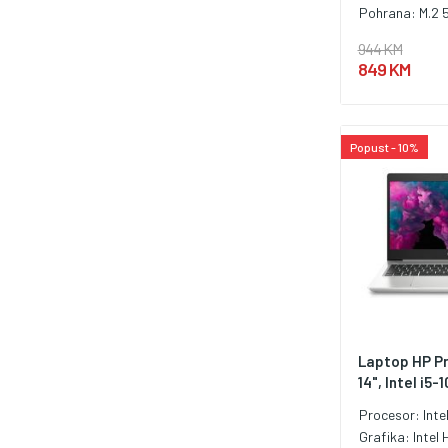
Pohrana:
M.2 
944 KM
849 KM
Popust - 10%
Laptop HP Pr
14", Intel i5-1
Procesor:
Inte
Grafika:
Intel 