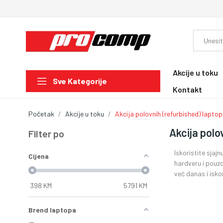
Akcije u toku
Sve Kategorije
Kontakt
Početak
Akcije u toku
Akcija polovnih (refurbished) lapto
Akcija polo
Filter po
Iskoristite sjaj
Cijena
hardveru i pouzd
već danas i isko
398
KM
5791
KM
Brend laptopa