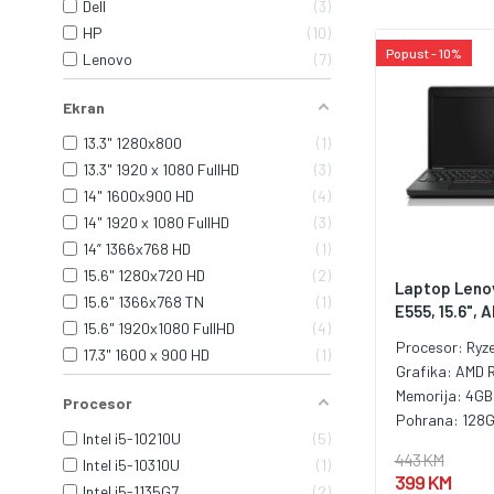
Dell
3
HP
10
Popust - 10%
Lenovo
7
Ekran
13.3" 1280x800
1
13.3" 1920 x 1080 FullHD
3
14" 1600x900 HD
4
14" 1920 x 1080 FullHD
3
14” 1366x768 HD
1
15.6" 1280x720 HD
2
Laptop Leno
15.6" 1366x768 TN
1
E555, 15.6", A
15.6" 1920x1080 FullHD
4
Procesor:
Ryz
17.3" 1600 x 900 HD
1
Grafika:
AMD 
Memorija:
4GB
Procesor
Pohrana:
128
Intel i5-10210U
5
443 KM
Intel i5-10310U
1
399 KM
Intel i5-1135G7
2