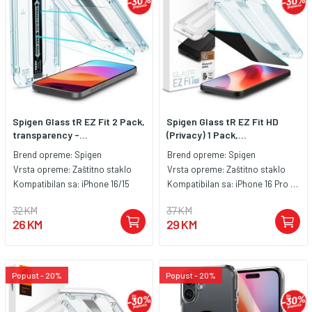
Spigen Glass tR EZ Fit 2 Pack,
Spigen Glass tR EZ Fit HD
transparency -...
(Privacy) 1 Pack,...
Brend opreme:
Spigen
Brend opreme:
Spigen
Vrsta opreme:
Zaštitno staklo
Vrsta opreme:
Zaštitno staklo
Kompatibilan sa:
iPhone 16/15
Kompatibilan sa:
iPhone 16 Pro Max
32 KM
37 KM
26 KM
29 KM
Popust - 20%
Popust - 20%