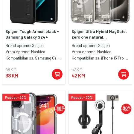
Spigen Tough Armor, black -
Spigen Ultra Hybrid MagSafe,
Samsung Galaxy S24+
zero one natural...
Brend opreme:
Spigen
Brend opreme:
Spigen
Vrsta opreme:
Maskica
Vrsta opreme:
Maskica
Kompatibilan sa:
Samsung Galaxy S24+
Kompatibilan sa:
iPhone 15 Pro Max
48 KM
52 KM
38 KM
42 KM
Popust - 20%
Popust - 20%