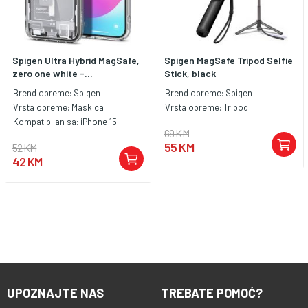
Spigen Ultra Hybrid MagSafe,
Spigen MagSafe Tripod Selfie
zero one white -...
Stick, black
Brend opreme:
Spigen
Brend opreme:
Spigen
Vrsta opreme:
Maskica
Vrsta opreme:
Tripod
Kompatibilan sa:
iPhone 15
69 KM
55 KM
52 KM
42 KM
UPOZNAJTE NAS
TREBATE POMOĆ?