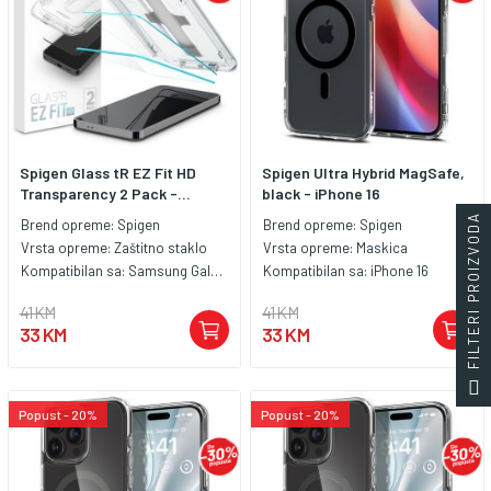
Spigen Glass tR EZ Fit HD
Spigen Ultra Hybrid MagSafe,
Transparency 2 Pack -...
black - iPhone 16
FILTERI PROIZVODA
Brend opreme:
Spigen
Brend opreme:
Spigen
Vrsta opreme:
Zaštitno staklo
Vrsta opreme:
Maskica
Kompatibilan sa:
Samsung Galaxy S24
Kompatibilan sa:
iPhone 16
41 KM
41 KM
33 KM
33 KM
Popust - 20%
Popust - 20%