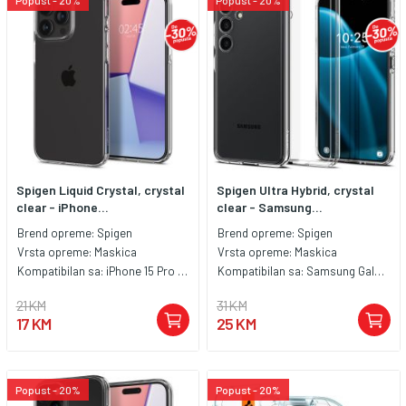
Spigen Liquid Crystal, crystal
Spigen Ultra Hybrid, crystal
clear - iPhone...
clear - Samsung...
Brend opreme:
Spigen
Brend opreme:
Spigen
Vrsta opreme:
Maskica
Vrsta opreme:
Maskica
Kompatibilan sa:
iPhone 15 Pro Max
Kompatibilan sa:
Samsung Galaxy S24
21 KM
31 KM
17 KM
25 KM
Popust - 20%
Popust - 20%