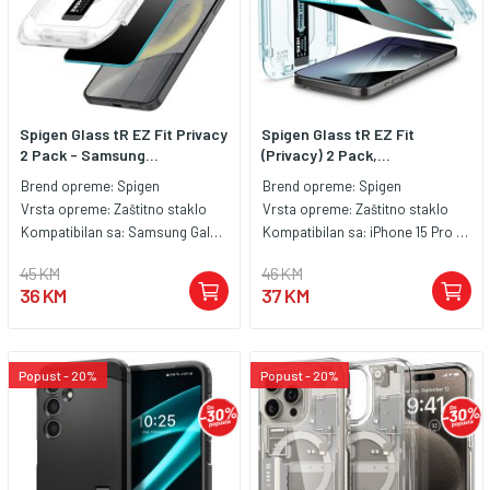
Spigen Glass tR EZ Fit Privacy
Spigen Glass tR EZ Fit
2 Pack - Samsung...
(Privacy) 2 Pack,...
Brend opreme:
Spigen
Brend opreme:
Spigen
Vrsta opreme:
Zaštitno staklo
Vrsta opreme:
Zaštitno staklo
Kompatibilan sa:
Samsung Galaxy S24+
Kompatibilan sa:
iPhone 15 Pro Max
45 KM
46 KM
36 KM
37 KM
Popust - 20%
Popust - 20%