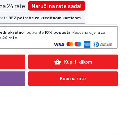
na 24 rate.
Naruči na rate sada!
 rate
BEZ potrebe za kreditnom karticom.
 jednokratno
i ostvarite
10% popusta
. Redovna cijena za
o
24 rate.
shopping_basket
Kupi 1-klikom
Kupi na rate