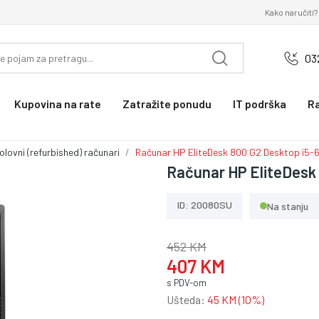
Kako naručiti?
03
Kupovina na rate
Zatražite ponudu
IT podrška
R
olovni (refurbished) računari
Računar HP EliteDesk 800 G2 Desktop i5
Računar HP EliteDesk
ID: 20080SU
Na stanju
452 KM
407 KM
s PDV-om
Ušteda:
45 KM (10%)