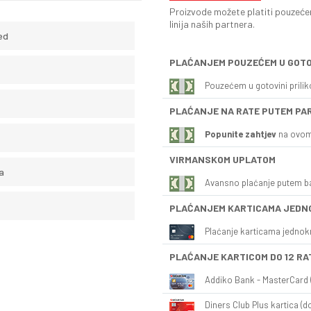
Proizvode možete platiti pouzećem
linija naših partnera.
ed
PLAĆANJEM POUZEĆEM U GOTO
Pouzećem u gotovini prili
PLAĆANJE NA RATE PUTEM PA
Popunite zahtjev
na ovom
VIRMANSKOM UPLATOM
a
Avansno plaćanje putem b
PLAĆANJEM KARTICAMA JEDN
Plaćanje karticama jednok
PLAĆANJE KARTICOM DO 12 RA
Addiko Bank - MasterCard (
Diners Club Plus kartica (do