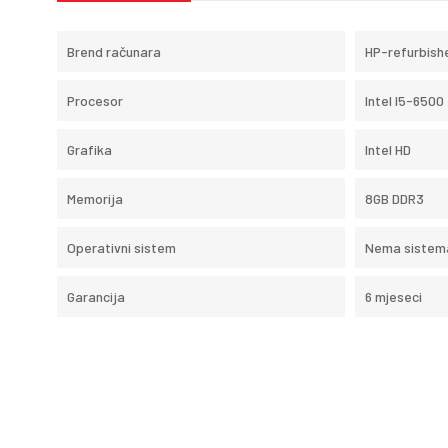
Brend računara
HP-refurbish
Procesor
Intel I5-6500
Grafika
Intel HD
Memorija
8GB DDR3
Operativni sistem
Nema sistem
Garancija
6 mjeseci