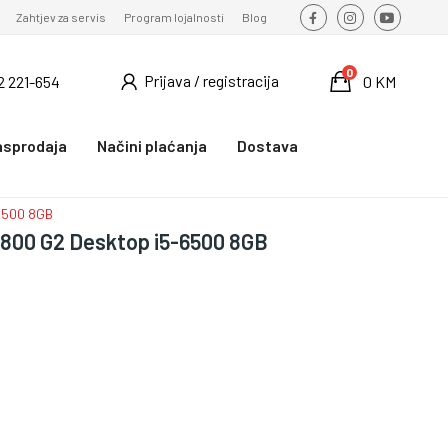
Zahtjev za servis
Program lojalnosti
Blog
0
Prijava / registracija
2 221-654
0 KM
asprodaja
Načini plaćanja
Dostava
-6500 8GB
 800 G2 Desktop i5-6500 8GB