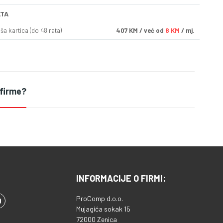
ATA
a kartica (do 48 rata)
407
KM
/ već od
8 KM
/ mj.
 firme?
INFORMACIJE O FIRMI:
ProComp d.o.o.
Mujagića sokak 15
72000 Zenica