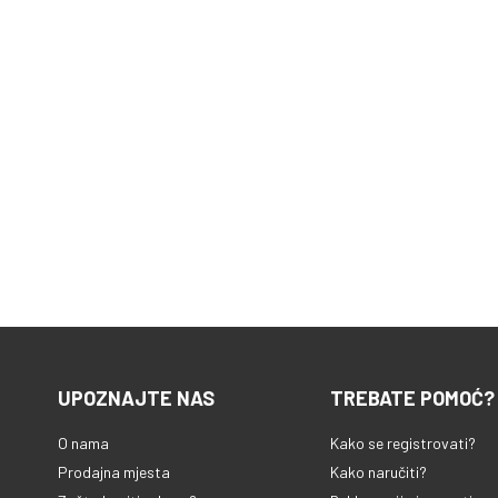
UPOZNAJTE NAS
TREBATE POMOĆ?
O nama
Kako se registrovati?
Prodajna mjesta
Kako naručiti?