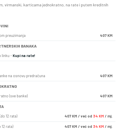
, virmanski, karticama jednokratno, na rate i putem kreditnih
VINI
kom preuzimanja
407 KM
RTNERSKIH BANAKA
 linku -
Kupi na rate!
anke na osnovu predračuna
407 KM
OKRATNO
ratno (sve banke)
407 KM
TA
do 12 rata)
407
KM
/ već od
34 KM
/ mj.
 12 rata)
407
KM
/ već od
34 KM
/ mj.