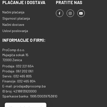
PLAĆANJE I DOSTAVA
PRATITE NAS
Načini plaćanja
Sigurnost plaćanja
Načini dostave
Uslovi poslovanja
INFORMACIJE O FIRMI:
ProComp d.o.o.
Mujagića sokak 15
72000 Zenica
Prodaja: 032 221 654
Prodaja: 061 202 061
Servis: 032 465 805
Finansije: 032 465 804
E-mail: prodaja@procomp.ba
ID broj: 4218813920000
Sparkasse banka: 1995130039753810