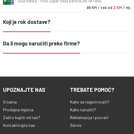
ASA banka - VISA Super naša kartica (do 48 rata)
99
KM
/ već od
2 KM
/ mj.
Koji je rok dostave?
Da li mogu naručiti preko firme?
UPOZNAJTE NAS
TREBATE POMOĆ?
O nama
Kako se registrovati?
Prodajna mjesta
Kako naručiti?
Zašto kupiti od nas?
Reklamacija i povrati
Kontaktirajte nas
Servis