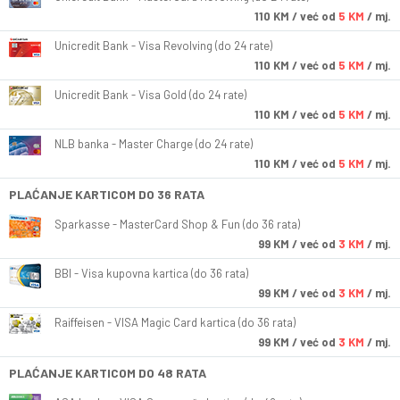
110
KM
/ već od
5 KM
/ mj.
Unicredit Bank - Visa Revolving (do 24 rate)
110
KM
/ već od
5 KM
/ mj.
Unicredit Bank - Visa Gold (do 24 rate)
110
KM
/ već od
5 KM
/ mj.
NLB banka - Master Charge (do 24 rate)
110
KM
/ već od
5 KM
/ mj.
PLAĆANJE KARTICOM DO 36 RATA
Sparkasse - MasterCard Shop & Fun (do 36 rata)
99
KM
/ već od
3 KM
/ mj.
BBI - Visa kupovna kartica (do 36 rata)
99
KM
/ već od
3 KM
/ mj.
Raiffeisen - VISA Magic Card kartica (do 36 rata)
99
KM
/ već od
3 KM
/ mj.
PLAĆANJE KARTICOM DO 48 RATA