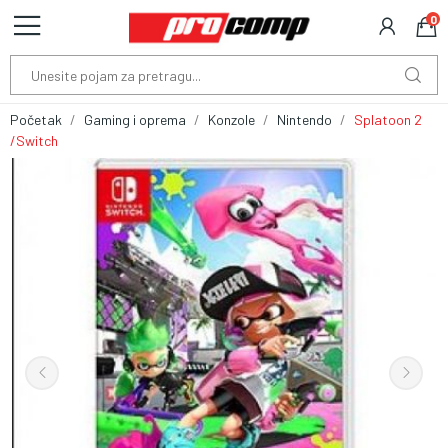
0
Početak
Gaming i oprema
Konzole
Nintendo
Splatoon 2
/Switch