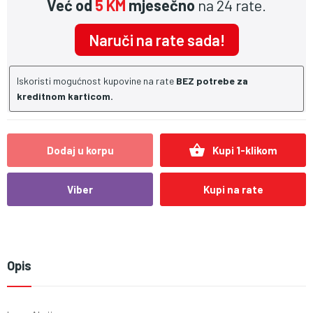
Već od
5 KM
mjesečno
na 24 rate.
Naruči na rate sada!
Iskoristi mogućnost kupovine na rate
BEZ potrebe za
kreditnom karticom.
shopping_basket
Dodaj u korpu
Kupi 1-klikom
Viber
Kupi na rate
Opis