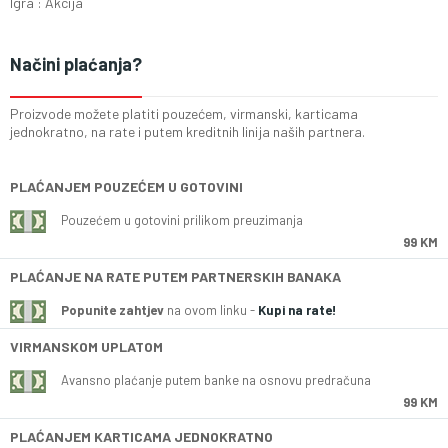
Igra : Akcija
Načini plaćanja?
Proizvode možete platiti pouzećem, virmanski, karticama
jednokratno, na rate i putem kreditnih linija naših partnera.
PLAĆANJEM POUZEĆEM U GOTOVINI
Pouzećem u gotovini prilikom preuzimanja
99 KM
PLAĆANJE NA RATE PUTEM PARTNERSKIH BANAKA
Popunite zahtjev
na ovom linku -
Kupi na rate!
VIRMANSKOM UPLATOM
Avansno plaćanje putem banke na osnovu predračuna
99 KM
PLAĆANJEM KARTICAMA JEDNOKRATNO