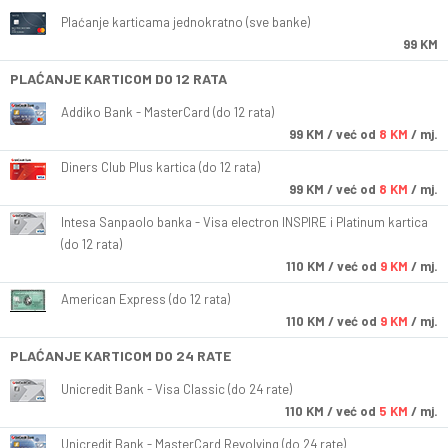
Plaćanje karticama jednokratno (sve banke)
99 KM
PLAĆANJE KARTICOM DO 12 RATA
Addiko Bank - MasterCard (do 12 rata)
99
KM
/ već od
8 KM
/ mj.
Diners Club Plus kartica (do 12 rata)
99
KM
/ već od
8 KM
/ mj.
Intesa Sanpaolo banka - Visa electron INSPIRE i Platinum kartica
(do 12 rata)
110
KM
/ već od
9 KM
/ mj.
American Express (do 12 rata)
110
KM
/ već od
9 KM
/ mj.
PLAĆANJE KARTICOM DO 24 RATE
Unicredit Bank - Visa Classic (do 24 rate)
110
KM
/ već od
5 KM
/ mj.
Unicredit Bank - MasterCard Revolving (do 24 rate)