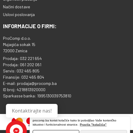
Načini dostave
Uslovi poslovanja
INFORMACIJE O FIRMI:
ProComp d.o.o.
Mujagića sokak 15
72000 Zenica
Prodaja: 032 221 654
Prodaja: 061 202 061
Servis: 032 465 805
Finansije: 032 465 804
E-mail: prodaja@procomp.ba
ID broj: 4218813920000
Sparkasse banka: 1995130039753810
Kontaktirajte nas!
procomp.ba koristi kolačiće kako bi poboljšao Vaše korisničko
iskustvo i funkcionalnost stranice.
Pravila "kolačića"