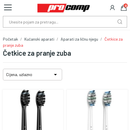
0
Početak
Kućanski aparati
Aparati za ličnu njegu
Četkice za
pranje zuba
Četkice za pranje zuba

Cijena, uzlazno