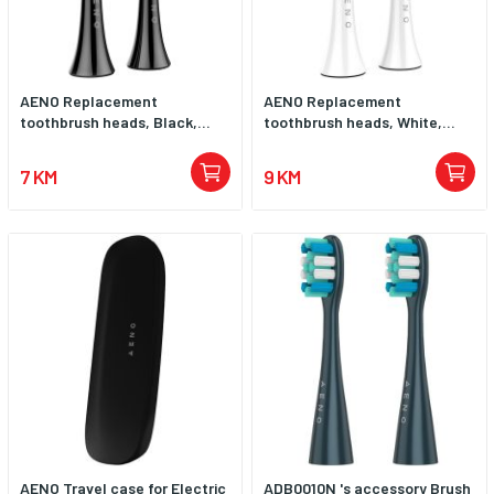
AENO Replacement
AENO Replacement
toothbrush heads, Black,...
toothbrush heads, White,...
7 KM
9 KM
AENO Travel case for Electric
ADB0010N 's accessory Brush