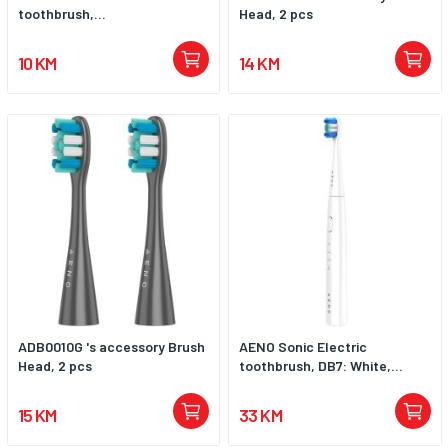
toothbrush,...
Head, 2 pcs
10 KM
14 KM
ADB0010G 's accessory Brush
AENO Sonic Electric
Head, 2 pcs
toothbrush, DB7: White,...
15 KM
33 KM