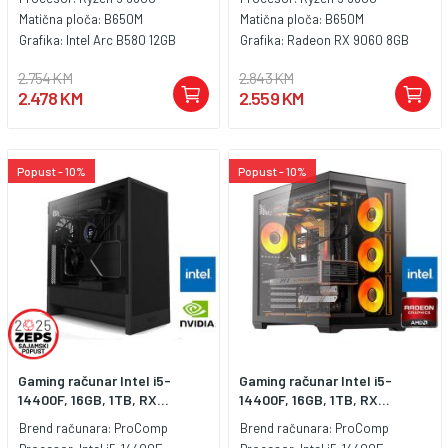
Matična ploča:
B650M
Matična ploča:
B650M
Grafika:
Intel Arc B580 12GB
Grafika:
Radeon RX 9060 8GB
2.754 KM
2.843 KM
2.478 KM
2.559 KM
Popust - 10%
Popust - 10%
Gaming računar Intel i5-
Gaming računar Intel i5-
14400F, 16GB, 1TB, RX...
14400F, 16GB, 1TB, RX...
Brend računara:
ProComp
Brend računara:
ProComp