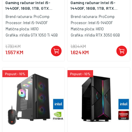
Gaming računar Intel i5-
Gaming računar Intel i5-
14400F, 16GB, 1TB, GTX...
14400F, 16GB, 1TB, RTX...
Brend računara:
ProComp
Brend računara:
ProComp
Procesor:
Intel i5-14400F
Procesor:
Intel i5-14400F
Matična ploča:
H610
Matična ploča:
H610
Grafika:
nVidia GTX 1050 Ti 4GB
Grafika:
nVidia RTX 3050 6GB
1.730 KM
1.804 KM
1.557 KM
1.624 KM
Popust - 10%
Popust - 10%