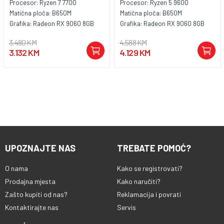
Procesor:
Ryzen 7 7700
Procesor:
Ryzen 5 9600
Matična ploča:
B650M
Matična ploča:
B650M
Grafika:
Radeon RX 9060 8GB
Grafika:
Radeon RX 9060 8GB
3.480 KM
4.588 KM
3.132 KM
4.129 KM
UPOZNAJTE NAS
TREBATE POMOĆ?
O nama
Kako se registrovati?
Prodajna mjesta
Kako naručiti?
Zašto kupiti od nas?
Reklamacija i povrati
Kontaktirajte nas
Servis