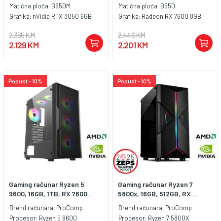
Matična ploča:
B650M
Matična ploča:
B550
Grafika:
nVidia RTX 3050 6GB
Grafika:
Radeon RX 7600 8GB
2.365 KM
2.446 KM
2.129 KM
2.201 KM
Popust - 10%
Popust - 10%
Gaming računar Ryzen 5
Gaming računar Ryzen 7
9600, 16GB, 1TB, RX 7600...
5800x, 16GB, 512GB, RX...
Brend računara:
ProComp
Brend računara:
ProComp
Procesor:
Ryzen 5 9600
Procesor:
Ryzen 7 5800X