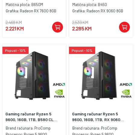
Matična ploča:
B650M
Matična ploča:
B450
Grafika:
Radeon RX 7600 8GB
Grafika:
Radeon RX 9060 8GB
2.468 KM
2.539 KM
2.221 KM
2.285 KM
Popust - 10%
Popust - 10%
Gaming računar Ryzen 5
Gaming računar Ryzen 5
9600, 16GB, 1TB, B580 CL...
9600, 16GB, 1TB, RX 9060...
Brend računara:
ProComp
Brend računara:
ProComp
Procesor:
Ryzen 5 9600
Procesor:
Ryzen 5 9600