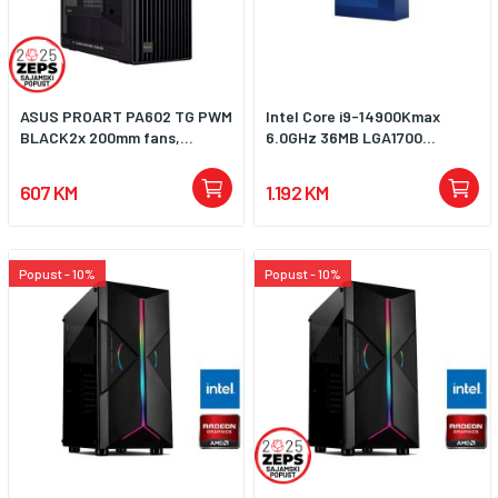
ASUS PROART PA602 TG PWM
Intel Core i9-14900Kmax
BLACK2x 200mm fans,...
6.0GHz 36MB LGA1700...
607 KM
1.192 KM
Popust - 10%
Popust - 10%