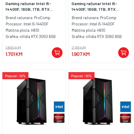
Gaming računar Intel i5-
Gaming računar Intel i5-
14400F, 16GB, 1TB, RTX...
14400F, 16GB, 1TB, RTX...
Brend računara:
ProComp
Brend računara:
ProComp
Procesor:
Intel i5-14400F
Procesor:
Intel i5-14400F
Matična ploča:
H610
Matična ploča:
H610
Grafika:
nVidia RTX 3050 6GB
Grafika:
nVidia RTX 3060 8GB
1.890 KM
2.118 KM
1.701 KM
1.907 KM
Popust - 10%
Popust - 10%