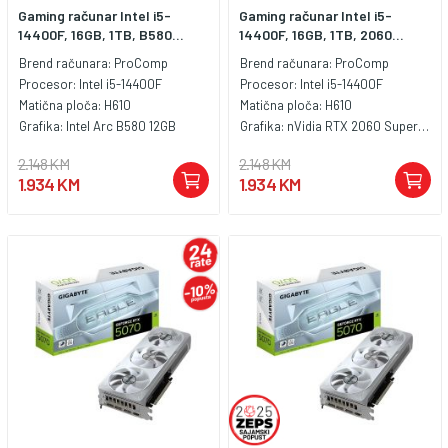
Gaming računar Intel i5-
Gaming računar Intel i5-
14400F, 16GB, 1TB, B580...
14400F, 16GB, 1TB, 2060...
Brend računara:
ProComp
Brend računara:
ProComp
Procesor:
Intel i5-14400F
Procesor:
Intel i5-14400F
Matična ploča:
H610
Matična ploča:
H610
Grafika:
Intel Arc B580 12GB
Grafika:
nVidia RTX 2060 Super 8GB
2.148 KM
2.148 KM
1.934 KM
1.934 KM