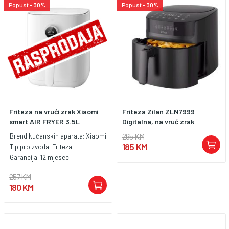
Popust - 30%
Popust - 30%
Friteza na vrući zrak Xiaomi
Friteza Zilan ZLN7999
smart AIR FRYER 3.5L
Digitalna, na vruć zrak
265 KM
Brend kućanskih aparata:
Xiaomi
185 KM
Tip proizvoda:
Friteza
Garancija:
12 mjeseci
257 KM
180 KM