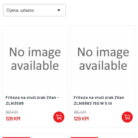

Cijena, uzlazno
Friteza na vrući zrak Zilan -
Friteza na vrući zrak Zilan
ZLN3598
ZLN9983 150 W 5 lit
183 KM
185 KM
128 KM
129 KM