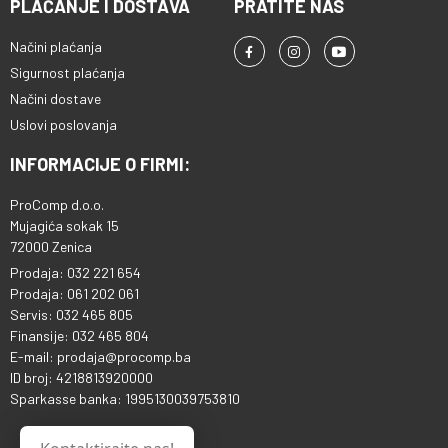
PLAĆANJE I DOSTAVA
PRATITE NAS
Načini plaćanja
Sigurnost plaćanja
Načini dostave
Uslovi poslovanja
INFORMACIJE O FIRMI:
ProComp d.o.o.
Mujagića sokak 15
72000 Zenica
Prodaja: 032 221 654
Prodaja: 061 202 061
Servis: 032 465 805
Finansije: 032 465 804
E-mail: prodaja@procomp.ba
ID broj: 4218813920000
Sparkasse banka: 1995130039753810