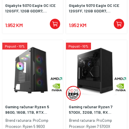
Gigabyte 5070 Eagle OC ICE
Gigabyte 5070 Eagle OC ICE
12GSFF, 12GB GDDR7,...
12GSFF, 12GB GDDR7,...
1.952 KM
1.952 KM
Popust - 10%
Popust - 10%
Gaming računar Ryzen 5
Gaming računar Ryzen 7
9600, 16GB, 1TB, RTX...
5700X, 32GB, 1TB, RX...
Brend računara:
ProComp
Brend računara:
ProComp
Procesor:
Ryzen 5 9600
Procesor:
Ryzen 7 5700X