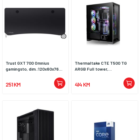
Trust GXT 700 Omnius
Thermaltake CTE T500 TG
gamingsto, dim.:120x60x76...
ARGB Full tower,...
251 KM
414 KM