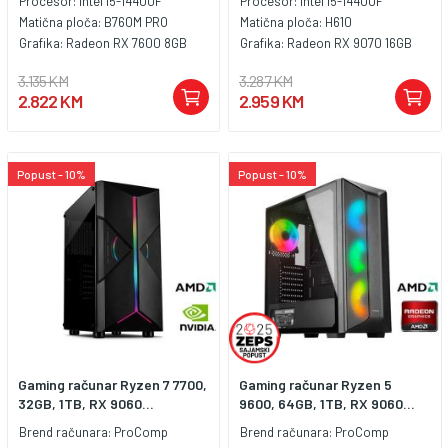
Procesor:
Intel i5-14400F
Procesor:
Intel i5-14400F
Matična ploča:
B760M PRO
Matična ploča:
H610
Grafika:
Radeon RX 7600 8GB
Grafika:
Radeon RX 9070 16GB
3.135 KM
3.287 KM
2.822 KM
2.959 KM
Popust - 10%
Popust - 10%
Gaming računar Ryzen 7 7700,
Gaming računar Ryzen 5
32GB, 1TB, RX 9060...
9600, 64GB, 1TB, RX 9060...
Brend računara:
ProComp
Brend računara:
ProComp