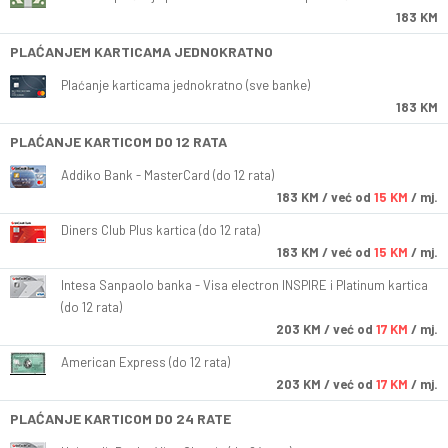
183 KM
PLAĆANJEM KARTICAMA JEDNOKRATNO
Plaćanje karticama jednokratno (sve banke)
183 KM
PLAĆANJE KARTICOM DO 12 RATA
Addiko Bank - MasterCard (do 12 rata)
183
KM
/ već od
15 KM
/ mj.
Diners Club Plus kartica (do 12 rata)
183
KM
/ već od
15 KM
/ mj.
Intesa Sanpaolo banka - Visa electron INSPIRE i Platinum kartica
(do 12 rata)
203
KM
/ već od
17 KM
/ mj.
American Express (do 12 rata)
203
KM
/ već od
17 KM
/ mj.
PLAĆANJE KARTICOM DO 24 RATE