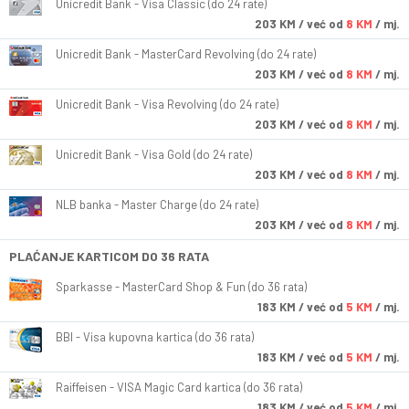
Unicredit Bank - Visa Classic (do 24 rate)
203
KM
/ već od
8 KM
/ mj.
Unicredit Bank - MasterCard Revolving (do 24 rate)
203
KM
/ već od
8 KM
/ mj.
Unicredit Bank - Visa Revolving (do 24 rate)
203
KM
/ već od
8 KM
/ mj.
Unicredit Bank - Visa Gold (do 24 rate)
203
KM
/ već od
8 KM
/ mj.
NLB banka - Master Charge (do 24 rate)
203
KM
/ već od
8 KM
/ mj.
PLAĆANJE KARTICOM DO 36 RATA
Sparkasse - MasterCard Shop & Fun (do 36 rata)
183
KM
/ već od
5 KM
/ mj.
BBI - Visa kupovna kartica (do 36 rata)
183
KM
/ već od
5 KM
/ mj.
Raiffeisen - VISA Magic Card kartica (do 36 rata)
183
KM
/ već od
5 KM
/ mj.