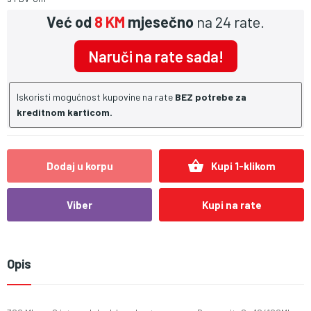
Već od
8 KM
mjesečno
na 24 rate.
Naruči na rate sada!
Iskoristi mogućnost kupovine na rate
BEZ potrebe za
kreditnom karticom.
shopping_basket
Dodaj u korpu
Kupi 1-klikom
Viber
Kupi na rate
Opis