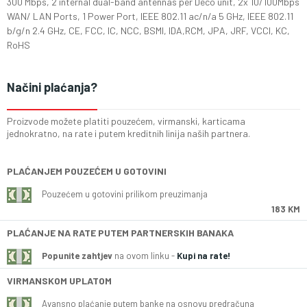
300 Mbps, 2 internal dual-band antennas per Deco unit, 2x 10/100Mbps
WAN/ LAN Ports, 1 Power Port, IEEE 802.11 ac/n/a 5 GHz, IEEE 802.11
b/g/n 2.4 GHz, CE, FCC, IC, NCC, BSMI, IDA,RCM, JPA, JRF, VCCI, KC,
RoHS
Načini plaćanja?
Proizvode možete platiti pouzećem, virmanski, karticama
jednokratno, na rate i putem kreditnih linija naših partnera.
PLAĆANJEM POUZEĆEM U GOTOVINI
Pouzećem u gotovini prilikom preuzimanja
183 KM
PLAĆANJE NA RATE PUTEM PARTNERSKIH BANAKA
Popunite zahtjev
na ovom linku -
Kupi na rate!
VIRMANSKOM UPLATOM
Avansno plaćanje putem banke na osnovu predračuna