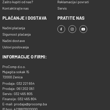
Zašto kupiti od nas?
Reklamacija i povrati
Kontaktirajte nas
Servis
PLAĆANJE I DOSTAVA
PRATITE NAS
Načini plaćanja
Sigurnost plaćanja
Načini dostave
Uslovi poslovanja
INFORMACIJE O FIRMI:
ProComp d.o.o.
Mujagića sokak 15
72000 Zenica
Prodaja: 032 221 654
Prodaja: 061 202 061
Servis: 032 465 805
Finansije: 032 465 804
E-mail: prodaja@procomp.ba
ID broj: 4218813920000