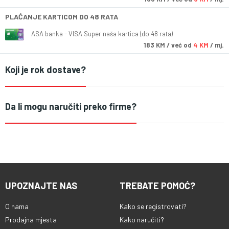
PLAĆANJE KARTICOM DO 48 RATA
ASA banka - VISA Super naša kartica (do 48 rata)
183
KM
/ već od
4 KM
/ mj.
Koji je rok dostave?
Da li mogu naručiti preko firme?
UPOZNAJTE NAS
TREBATE POMOĆ?
O nama
Kako se registrovati?
Prodajna mjesta
Kako naručiti?