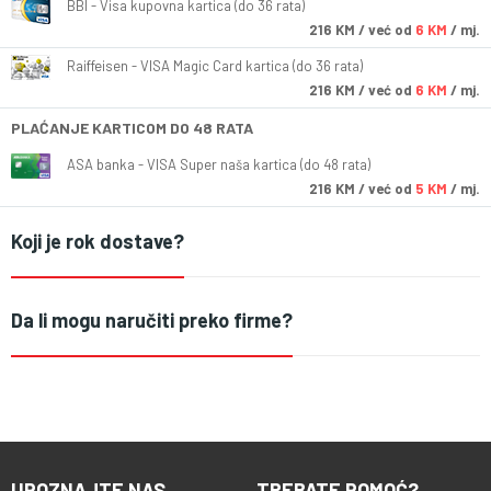
BBI - Visa kupovna kartica (do 36 rata)
216
KM
/ već od
6 KM
/ mj.
Raiffeisen - VISA Magic Card kartica (do 36 rata)
216
KM
/ već od
6 KM
/ mj.
PLAĆANJE KARTICOM DO 48 RATA
ASA banka - VISA Super naša kartica (do 48 rata)
216
KM
/ već od
5 KM
/ mj.
Koji je rok dostave?
Da li mogu naručiti preko firme?
UPOZNAJTE NAS
TREBATE POMOĆ?