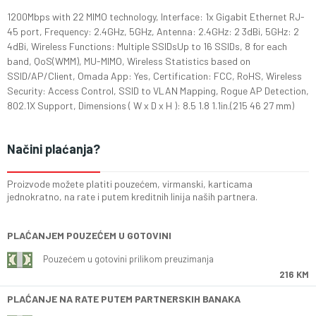
1200Mbps with 22 MIMO technology, Interface: 1x Gigabit Ethernet RJ-
45 port, Frequency: 2.4GHz, 5GHz, Antenna: 2.4GHz: 2 3dBi, 5GHz: 2
4dBi, Wireless Functions: Multiple SSIDsUp to 16 SSIDs, 8 for each
band, QoS(WMM), MU-MIMO, Wireless Statistics based on
SSID/AP/Client, Omada App: Yes, Certification: FCC, RoHS, Wireless
Security: Access Control, SSID to VLAN Mapping, Rogue AP Detection,
802.1X Support, Dimensions ( W x D x H ): 8.5 1.8 1.1in.(215 46 27 mm)
Načini plaćanja?
Proizvode možete platiti pouzećem, virmanski, karticama
jednokratno, na rate i putem kreditnih linija naših partnera.
PLAĆANJEM POUZEĆEM U GOTOVINI
Pouzećem u gotovini prilikom preuzimanja
216 KM
PLAĆANJE NA RATE PUTEM PARTNERSKIH BANAKA