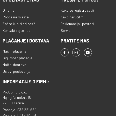
O nama
Kako se registrovati?
Prodajna mjesta
Kako naručiti?
Zašto kupiti od nas?
Reklamacija i povrati
Kontaktirajte nas
Servis
PLAĆANJE I DOSTAVA
PRATITE NAS
Načini plaćanja
Sigurnost plaćanja
Načini dostave
Uslovi poslovanja
INFORMACIJE O FIRMI:
ProComp d.o.o.
Mujagića sokak 15
72000 Zenica
Prodaja: 032 221 654
Prodaja: 061 202 061