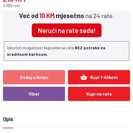
s PDV-om
Već od
10 KM
mjesečno
na 24 rate.
Naruči na rate sada!
Iskoristi mogućnost kupovine na rate
BEZ potrebe za
kreditnom karticom.
shopping_basket
Dodaj u korpu
Kupi 1-klikom
Viber
Kupi na rate
Opis