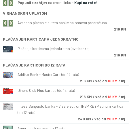
Popunite zahtjev
na ovom linku -
Kupi na rate!
VIRMANSKOM UPLATOM
Avansno plaćanje putem banke na osnovu predračuna
216 KM
PLAĆANJEM KARTICAMA JEDNOKRATNO
Plaćanje karticama jednokratno (sve banke)
216 KM
PLAĆANJE KARTICOM DO 12 RATA
Addiko Bank - MasterCard (do 12 rata)
216
KM
/ već od
18 KM
/ mj.
Diners Club Plus kartica (do 12 rata)
216
KM
/ već od
18 KM
/ mj.
Intesa Sanpaolo banka - Visa electron INSPIRE i Platinum kartica
(do 12 rata)
240
KM
/ već od
20 KM
/ mj.
American Express (do 12 rata)