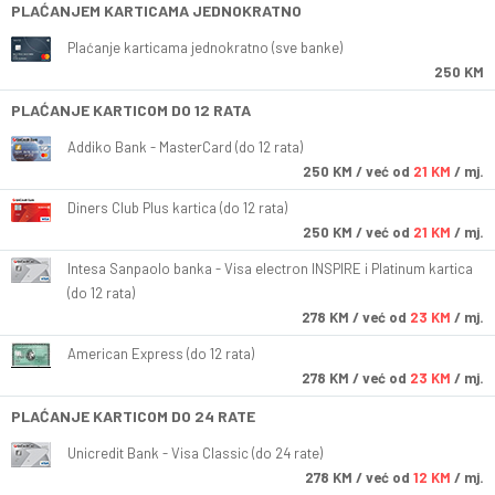
PLAĆANJEM KARTICAMA JEDNOKRATNO
Plaćanje karticama jednokratno (sve banke)
250 KM
PLAĆANJE KARTICOM DO 12 RATA
Addiko Bank - MasterCard (do 12 rata)
250
KM
/ već od
21 KM
/ mj.
Diners Club Plus kartica (do 12 rata)
250
KM
/ već od
21 KM
/ mj.
Intesa Sanpaolo banka - Visa electron INSPIRE i Platinum kartica
(do 12 rata)
278
KM
/ već od
23 KM
/ mj.
American Express (do 12 rata)
278
KM
/ već od
23 KM
/ mj.
PLAĆANJE KARTICOM DO 24 RATE
Unicredit Bank - Visa Classic (do 24 rate)
278
KM
/ već od
12 KM
/ mj.