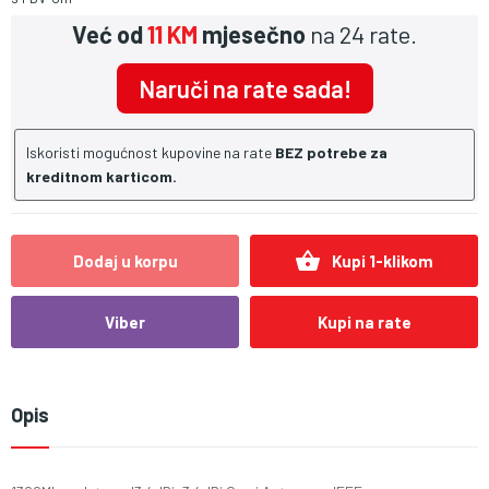
Već od
11 KM
mjesečno
na 24 rate.
Naruči na rate sada!
Iskoristi mogućnost kupovine na rate
BEZ potrebe za
kreditnom karticom.
shopping_basket
Dodaj u korpu
Kupi 1-klikom
Viber
Kupi na rate
Opis