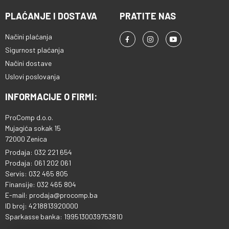
PLAĆANJE I DOSTAVA
PRATITE NAS
Načini plaćanja
Sigurnost plaćanja
Načini dostave
Uslovi poslovanja
INFORMACIJE O FIRMI:
ProComp d.o.o.
Mujagića sokak 15
72000 Zenica
Prodaja: 032 221 654
Prodaja: 061 202 061
Servis: 032 465 805
Finansije: 032 465 804
E-mail: prodaja@procomp.ba
ID broj: 4218813920000
Sparkasse banka: 1995130039753810