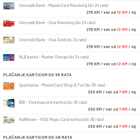
Unicredit Bank - MasterCard Revolving (do 24 rate)
278
KM
/ već od
12 KM
/ mj.
Unicredit Bank - Visa Revolving (do 24 rate)
278
KM
/ već od
12 KM
/ mj.
Unicredit Bank - Visa Gold (do 24 rate)
278
KM
/ već od
12 KM
/ mj.
NLB banka - Master Charge (do 24 rate)
278
KM
/ već od
12 KM
/ mj.
PLAĆANJE KARTICOM DO 36 RATA
Sparkasse - MasterCard Shop & Fun (do 36 rata)
250
KM
/ već od
7 KM
/ mj.
BBI - Visa kupovna kartica (do 36 rata)
250
KM
/ već od
7 KM
/ mj.
Raiffeisen - VISA Magic Card kartica (do 36 rata)
250
KM
/ već od
7 KM
/ mj.
PLAĆANJE KARTICOM DO 48 RATA