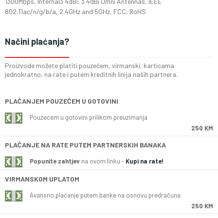
1300Mbps, Internal3 4dBi, 3 4dBi Omni Antennas, IEEE
802.11ac/n/g/b/a, 2.4GHz and 5GHz, FCC, RoHS
Načini plaćanja?
Proizvode možete platiti pouzećem, virmanski, karticama
jednokratno, na rate i putem kreditnih linija naših partnera.
PLAĆANJEM POUZEĆEM U GOTOVINI
Pouzećem u gotovini prilikom preuzimanja
250 KM
PLAĆANJE NA RATE PUTEM PARTNERSKIH BANAKA
Popunite zahtjev
na ovom linku -
Kupi na rate!
VIRMANSKOM UPLATOM
Avansno plaćanje putem banke na osnovu predračuna
250 KM