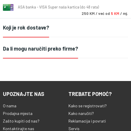
ASA banka - VISA Super naša kartica (do 48 rata)
250
KM
/ već od
5 KM
/ mj.
Koji je rok dostave?
Da li mogu naručiti preko firme?
UPOZNAJTE NAS
TREBATE POMOĆ?
O nama
Kako se registrovati?
Prodajna mjesta
Kako naručiti?
Zašto kupiti od nas?
Reklamacija i povrati
Kontaktirajte nas
Servis