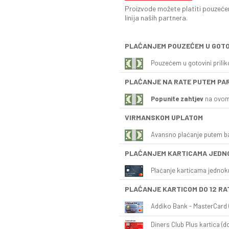
Proizvode možete platiti pouzećem
linija naših partnera.
PLAĆANJEM POUZEĆEM U GOTO
Pouzećem u gotovini prili
PLAĆANJE NA RATE PUTEM PA
Popunite zahtjev
na ovom
VIRMANSKOM UPLATOM
Avansno plaćanje putem b
PLAĆANJEM KARTICAMA JEDN
Plaćanje karticama jednok
PLAĆANJE KARTICOM DO 12 RA
Addiko Bank - MasterCard (
Diners Club Plus kartica (do