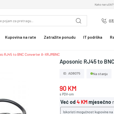
Kako naručiti?
03
Kupovina na rate
Zatražite ponudu
IT podrška
R
ic RJ45 to BNC Converter A-XRJMBNC
Aposonic RJ45 to BN
ID: AD8075
Na stanju
90 KM
s PDV-om
Već od
4 KM
mjesečno
n
Iskoristi mogućnost kupovine na