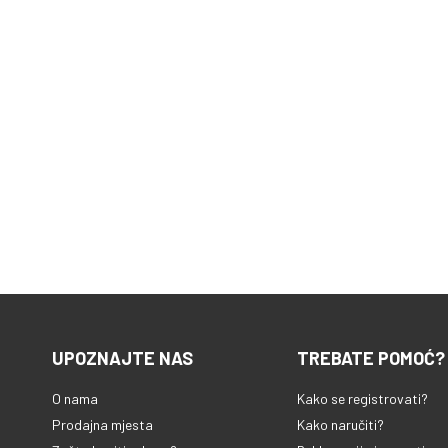
UPOZNAJTE NAS
TREBATE POMOĆ?
O nama
Kako se registrovati?
Prodajna mjesta
Kako naručiti?