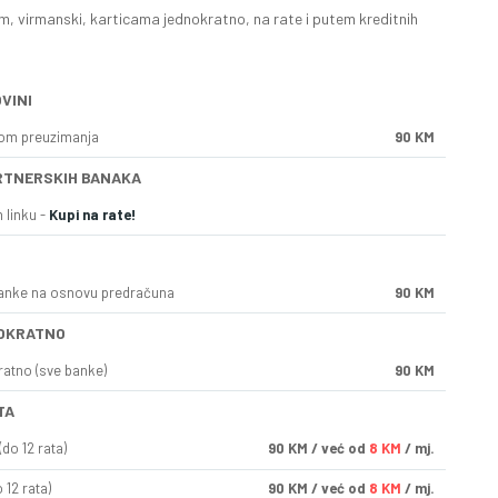
, virmanski, karticama jednokratno, na rate i putem kreditnih
VINI
kom preuzimanja
90 KM
RTNERSKIH BANAKA
 linku -
Kupi na rate!
anke na osnovu predračuna
90 KM
OKRATNO
ratno (sve banke)
90 KM
TA
do 12 rata)
90
KM
/ već od
8 KM
/ mj.
 12 rata)
90
KM
/ već od
8 KM
/ mj.