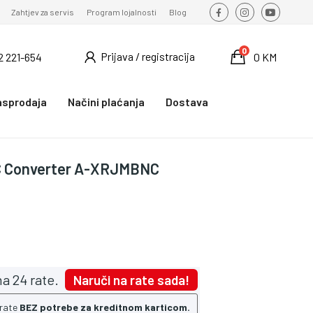
Zahtjev za servis
Program lojalnosti
Blog
0
Prijava / registracija
2 221-654
0 KM
asprodaja
Načini plaćanja
Dostava
C Converter A-XRJMBNC
a 24 rate.
Naruči na rate sada!
 rate
BEZ potrebe za kreditnom karticom.