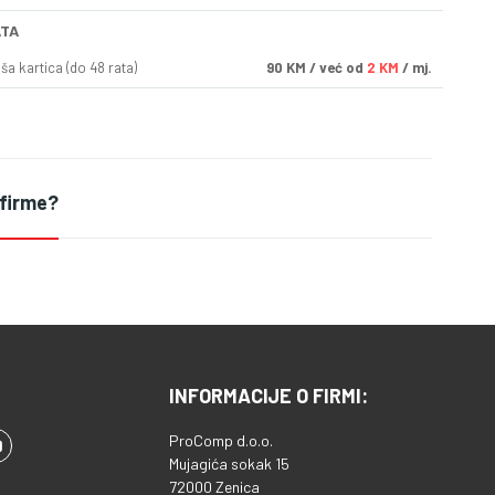
ATA
a kartica (do 48 rata)
90
KM
/ već od
2 KM
/ mj.
 firme?
INFORMACIJE O FIRMI:
ProComp d.o.o.
Mujagića sokak 15
72000 Zenica