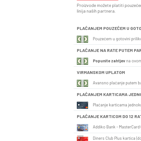
Proizvode možete platiti pouzećem
linija naših partnera.
PLAĆANJEM POUZEĆEM U GOTO
Pouzećem u gotovini prili
PLAĆANJE NA RATE PUTEM PA
Popunite zahtjev
na ovom
VIRMANSKOM UPLATOM
Avansno plaćanje putem b
PLAĆANJEM KARTICAMA JEDN
Plaćanje karticama jednok
PLAĆANJE KARTICOM DO 12 RA
Addiko Bank - MasterCard (
Diners Club Plus kartica (do