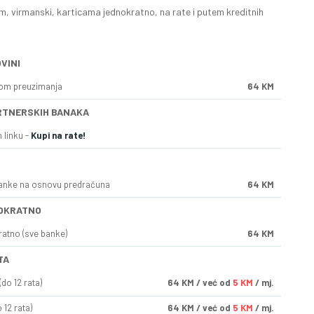
, virmanski, karticama jednokratno, na rate i putem kreditnih
VINI
kom preuzimanja
64 KM
RTNERSKIH BANAKA
 linku -
Kupi na rate!
anke na osnovu predračuna
64 KM
OKRATNO
ratno (sve banke)
64 KM
TA
do 12 rata)
64
KM
/ već od
5 KM
/ mj.
 12 rata)
64
KM
/ već od
5 KM
/ mj.