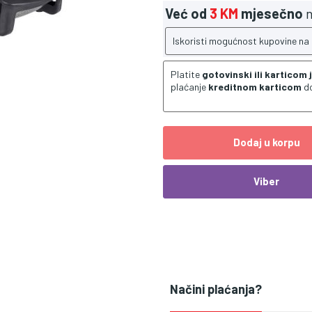
Već od
3 KM
mjesečno
n
Iskoristi mogućnost kupovine na
Platite
gotovinski ili karticom
plaćanje
kreditnom karticom
d
Dodaj u korpu
Viber
Načini plaćanja?