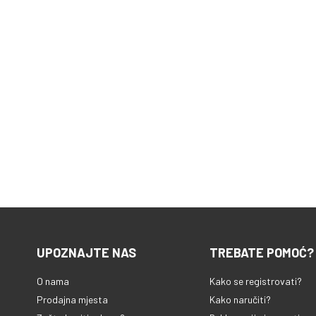
UPOZNAJTE NAS
TREBATE POMOĆ?
O nama
Kako se registrovati?
Prodajna mjesta
Kako naručiti?