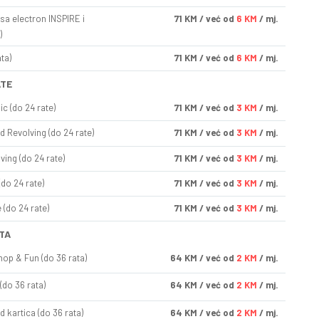
sa electron INSPIRE i
71
KM
/ već od
6 KM
/ mj.
)
ta)
71
KM
/ već od
6 KM
/ mj.
ATE
ic (do 24 rate)
71
KM
/ već od
3 KM
/ mj.
d Revolving (do 24 rate)
71
KM
/ već od
3 KM
/ mj.
ving (do 24 rate)
71
KM
/ već od
3 KM
/ mj.
(do 24 rate)
71
KM
/ već od
3 KM
/ mj.
(do 24 rate)
71
KM
/ već od
3 KM
/ mj.
TA
op & Fun (do 36 rata)
64
KM
/ već od
2 KM
/ mj.
(do 36 rata)
64
KM
/ već od
2 KM
/ mj.
d kartica (do 36 rata)
64
KM
/ već od
2 KM
/ mj.