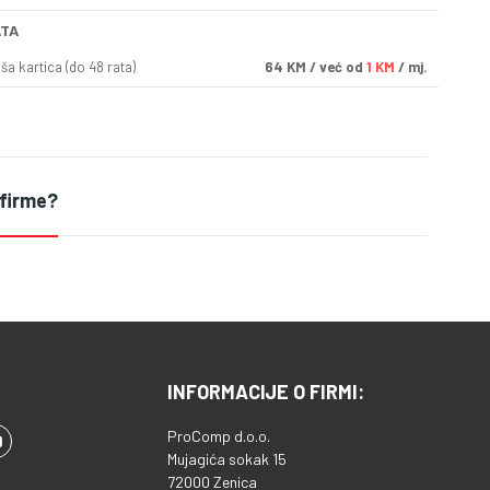
ATA
a kartica (do 48 rata)
64
KM
/ već od
1 KM
/ mj.
 firme?
INFORMACIJE O FIRMI:
ProComp d.o.o.
Mujagića sokak 15
72000 Zenica