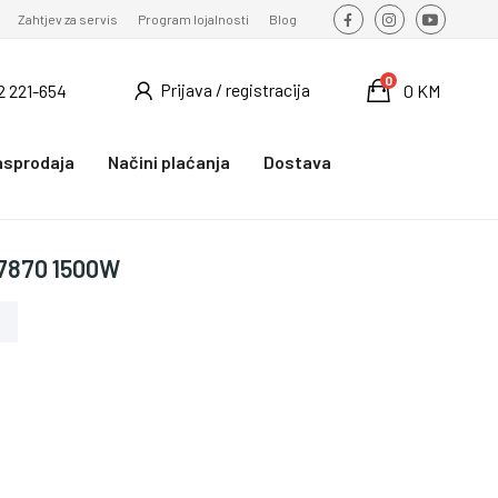
Zahtjev za servis
Program lojalnosti
Blog
0
Prijava / registracija
2 221-654
0 KM
asprodaja
Načini plaćanja
Dostava
N7870 1500W
o