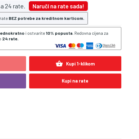
a 24 rate.
Naruči na rate sada!
 rate
BEZ potrebe za kreditnom karticom.
 jednokratno
i ostvarite
10% popusta
. Redovna cijena za
o
24 rate.
shopping_basket
Kupi 1-klikom
Kupi na rate