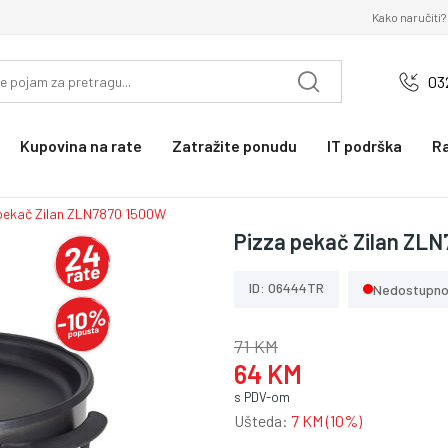
Kako naručiti?
03
Kupovina na rate
Zatražite ponudu
IT podrška
R
pekač Zilan ZLN7870 1500W
Pizza pekač Zilan ZL
ID: 06444TR
Nedostupn
71 KM
64 KM
s PDV-om
Ušteda:
7 KM (10%)