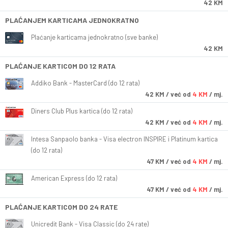
42 KM
PLAĆANJEM KARTICAMA JEDNOKRATNO
Plaćanje karticama jednokratno (sve banke)
42 KM
PLAĆANJE KARTICOM DO 12 RATA
Addiko Bank - MasterCard (do 12 rata)
42
KM
/ već od
4 KM
/ mj.
Diners Club Plus kartica (do 12 rata)
42
KM
/ već od
4 KM
/ mj.
Intesa Sanpaolo banka - Visa electron INSPIRE i Platinum kartica
(do 12 rata)
47
KM
/ već od
4 KM
/ mj.
American Express (do 12 rata)
47
KM
/ već od
4 KM
/ mj.
PLAĆANJE KARTICOM DO 24 RATE
Unicredit Bank - Visa Classic (do 24 rate)