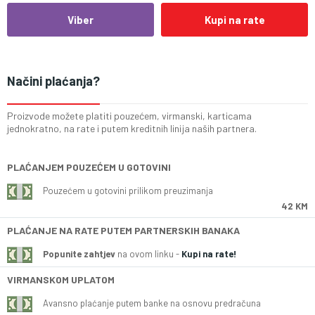
Viber
Kupi na rate
Načini plaćanja?
Proizvode možete platiti pouzećem, virmanski, karticama
jednokratno, na rate i putem kreditnih linija naših partnera.
PLAĆANJEM POUZEĆEM U GOTOVINI
Pouzećem u gotovini prilikom preuzimanja
42 KM
PLAĆANJE NA RATE PUTEM PARTNERSKIH BANAKA
Popunite zahtjev
na ovom linku -
Kupi na rate!
VIRMANSKOM UPLATOM
Avansno plaćanje putem banke na osnovu predračuna