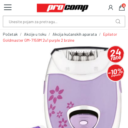
0
Početak
Akcije u toku
Akcija kućanskih aparata
Epilator
Goldmaster GM-7159M 2u1 purple 2 brzine