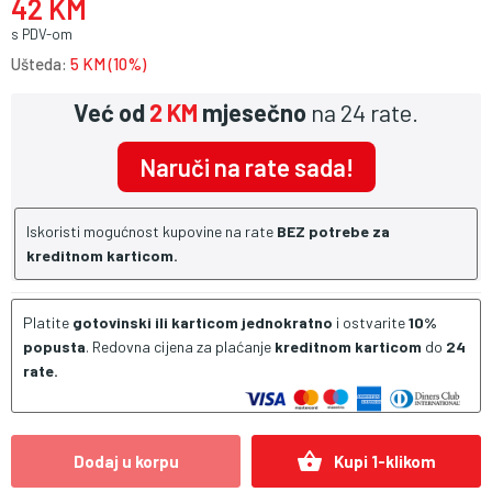
42 KM
s PDV-om
Ušteda:
5 KM (10%)
Već od
2 KM
mjesečno
na 24 rate.
Naruči na rate sada!
Iskoristi mogućnost kupovine na rate
BEZ potrebe za
kreditnom karticom.
Platite
gotovinski ili karticom jednokratno
i ostvarite
10%
popusta
. Redovna cijena za plaćanje
kreditnom karticom
do
24
rate.
shopping_basket
Dodaj u korpu
Kupi 1-klikom