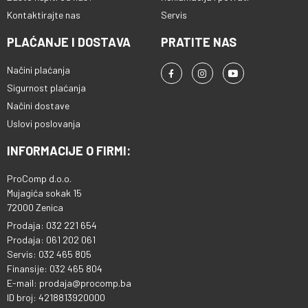
Kontaktirajte nas
Servis
PLAĆANJE I DOSTAVA
PRATITE NAS
Načini plaćanja
Sigurnost plaćanja
Načini dostave
Uslovi poslovanja
INFORMACIJE O FIRMI:
ProComp d.o.o.
Mujagića sokak 15
72000 Zenica
Prodaja: 032 221 654
Prodaja: 061 202 061
Servis: 032 465 805
Finansije: 032 465 804
E-mail: prodaja@procomp.ba
ID broj: 4218813920000