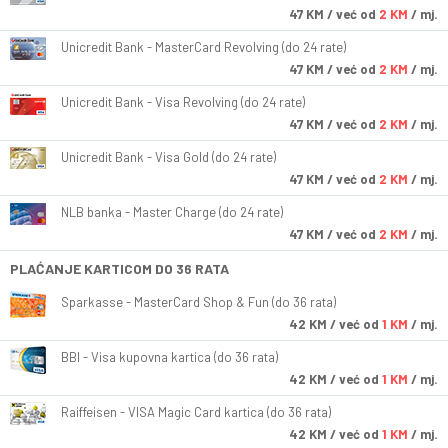
47
KM
/ već od
2 KM
/ mj.
Unicredit Bank - MasterCard Revolving (do 24 rate)
47
KM
/ već od
2 KM
/ mj.
Unicredit Bank - Visa Revolving (do 24 rate)
47
KM
/ već od
2 KM
/ mj.
Unicredit Bank - Visa Gold (do 24 rate)
47
KM
/ već od
2 KM
/ mj.
NLB banka - Master Charge (do 24 rate)
47
KM
/ već od
2 KM
/ mj.
PLAĆANJE KARTICOM DO 36 RATA
Sparkasse - MasterCard Shop & Fun (do 36 rata)
42
KM
/ već od
1 KM
/ mj.
BBI - Visa kupovna kartica (do 36 rata)
42
KM
/ već od
1 KM
/ mj.
Raiffeisen - VISA Magic Card kartica (do 36 rata)
42
KM
/ već od
1 KM
/ mj.