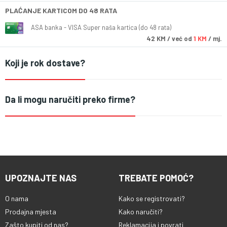
PLAĆANJE KARTICOM DO 48 RATA
ASA banka - VISA Super naša kartica (do 48 rata)
42
KM
/ već od
1 KM
/ mj.
Koji je rok dostave?
Da li mogu naručiti preko firme?
UPOZNAJTE NAS
TREBATE POMOĆ?
O nama
Kako se registrovati?
Prodajna mjesta
Kako naručiti?
Zašto kupiti od nas?
Reklamacija i povrati