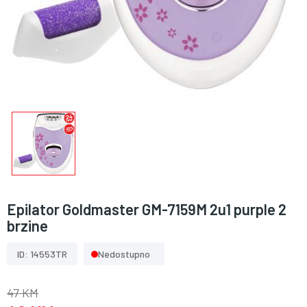
Epilator Goldmaster GM-7159M 2u1 purple 2
brzine
ID: 14553TR
Nedostupno
47 KM