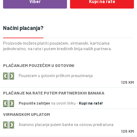
Viber
Kupi na rate
Načini plaćanja?
Proizvode možete platiti pouzećem, virmanski, karticama
jednokratno, na rate i putem kreditnih linija naših partnera.
PLAĆANJEM POUZEĆEM U GOTOVINI
Pouzećem u gotovini prilikom preuzimanja
125 KM
PLAĆANJE NA RATE PUTEM PARTNERSKIH BANAKA
Popunite zahtjev
na ovom linku -
Kupi na rate!
VIRMANSKOM UPLATOM
Avansno plaćanje putem banke na osnovu predračuna
125 KM