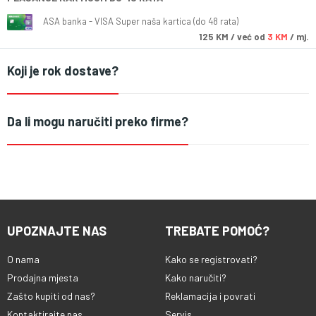
ASA banka - VISA Super naša kartica (do 48 rata)
125
KM
/ već od
3 KM
/ mj.
Koji je rok dostave?
Da li mogu naručiti preko firme?
UPOZNAJTE NAS
TREBATE POMOĆ?
O nama
Kako se registrovati?
Prodajna mjesta
Kako naručiti?
Zašto kupiti od nas?
Reklamacija i povrati
Kontaktirajte nas
Servis