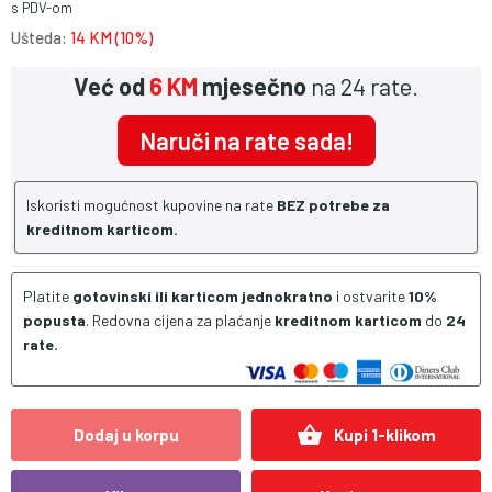
s PDV-om
Ušteda:
14 KM (10%)
Već od
6 KM
mjesečno
na 24 rate.
Naruči na rate sada!
Iskoristi mogućnost kupovine na rate
BEZ potrebe za
kreditnom karticom.
Platite
gotovinski ili karticom jednokratno
i ostvarite
10%
popusta
. Redovna cijena za plaćanje
kreditnom karticom
do
24
rate.
shopping_basket
Dodaj u korpu
Kupi 1-klikom