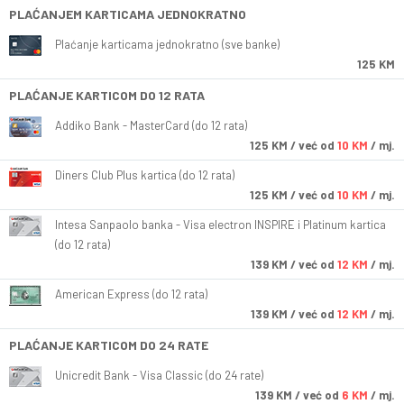
PLAĆANJEM KARTICAMA JEDNOKRATNO
Plaćanje karticama jednokratno (sve banke)
125 KM
PLAĆANJE KARTICOM DO 12 RATA
Addiko Bank - MasterCard (do 12 rata)
125
KM
/ već od
10 KM
/ mj.
Diners Club Plus kartica (do 12 rata)
125
KM
/ već od
10 KM
/ mj.
Intesa Sanpaolo banka - Visa electron INSPIRE i Platinum kartica
(do 12 rata)
139
KM
/ već od
12 KM
/ mj.
American Express (do 12 rata)
139
KM
/ već od
12 KM
/ mj.
PLAĆANJE KARTICOM DO 24 RATE
Unicredit Bank - Visa Classic (do 24 rate)
139
KM
/ već od
6 KM
/ mj.