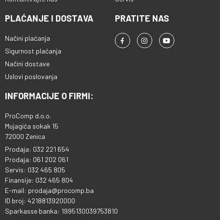
PLAĆANJE I DOSTAVA
PRATITE NAS
Načini plaćanja
Sigurnost plaćanja
Načini dostave
Uslovi poslovanja
INFORMACIJE O FIRMI:
ProComp d.o.o.
Mujagića sokak 15
72000 Zenica
Prodaja: 032 221 654
Prodaja: 061 202 061
Servis: 032 465 805
Finansije: 032 465 804
E-mail: prodaja@procomp.ba
ID broj: 4218813920000
Sparkasse banka: 1995130039753810