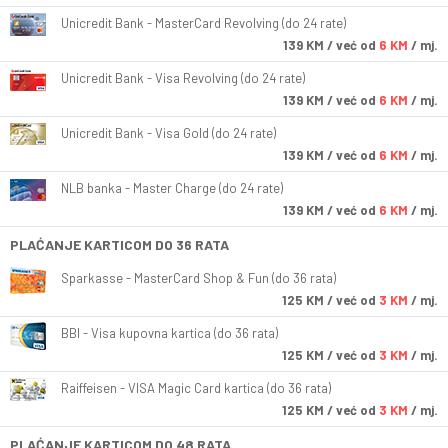
Unicredit Bank - MasterCard Revolving (do 24 rate)
139
KM
/ već od
6 KM
/ mj.
Unicredit Bank - Visa Revolving (do 24 rate)
139
KM
/ već od
6 KM
/ mj.
Unicredit Bank - Visa Gold (do 24 rate)
139
KM
/ već od
6 KM
/ mj.
NLB banka - Master Charge (do 24 rate)
139
KM
/ već od
6 KM
/ mj.
PLAĆANJE KARTICOM DO 36 RATA
Sparkasse - MasterCard Shop & Fun (do 36 rata)
125
KM
/ već od
3 KM
/ mj.
BBI - Visa kupovna kartica (do 36 rata)
125
KM
/ već od
3 KM
/ mj.
Raiffeisen - VISA Magic Card kartica (do 36 rata)
125
KM
/ već od
3 KM
/ mj.
PLAĆANJE KARTICOM DO 48 RATA