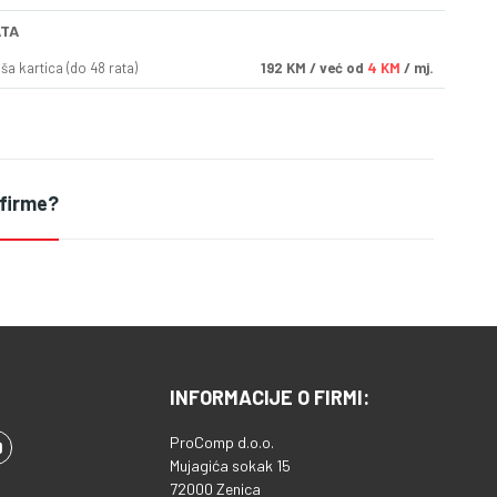
ATA
a kartica (do 48 rata)
192
KM
/ već od
4 KM
/ mj.
 firme?
INFORMACIJE O FIRMI:
ProComp d.o.o.
Mujagića sokak 15
72000 Zenica