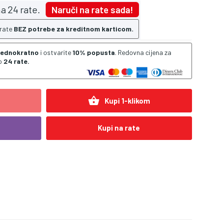
a 24 rate.
Naruči na rate sada!
 rate
BEZ potrebe za kreditnom karticom.
 jednokratno
i ostvarite
10% popusta
. Redovna cijena za
o
24 rate.
shopping_basket
Kupi 1-klikom
Kupi na rate