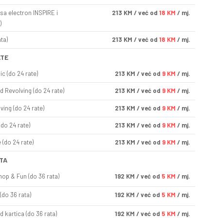
sa electron INSPIRE i
213
KM
/ već od
18 KM
/ mj.
)
ta)
213
KM
/ već od
18 KM
/ mj.
ATE
ic (do 24 rate)
213
KM
/ već od
9 KM
/ mj.
d Revolving (do 24 rate)
213
KM
/ već od
9 KM
/ mj.
ving (do 24 rate)
213
KM
/ već od
9 KM
/ mj.
(do 24 rate)
213
KM
/ već od
9 KM
/ mj.
(do 24 rate)
213
KM
/ već od
9 KM
/ mj.
TA
op & Fun (do 36 rata)
192
KM
/ već od
5 KM
/ mj.
(do 36 rata)
192
KM
/ već od
5 KM
/ mj.
d kartica (do 36 rata)
192
KM
/ već od
5 KM
/ mj.