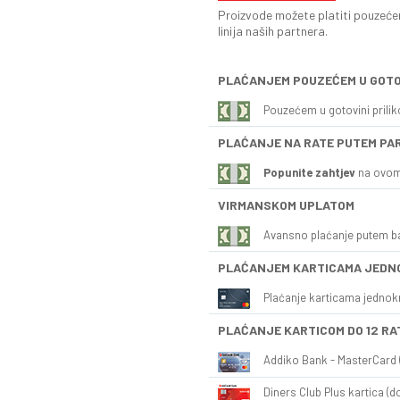
Proizvode možete platiti pouzećem
linija naših partnera.
PLAĆANJEM POUZEĆEM U GOTO
Pouzećem u gotovini prili
PLAĆANJE NA RATE PUTEM PA
Popunite zahtjev
na ovom
VIRMANSKOM UPLATOM
Avansno plaćanje putem b
PLAĆANJEM KARTICAMA JEDN
Plaćanje karticama jednok
PLAĆANJE KARTICOM DO 12 RA
Addiko Bank - MasterCard (
Diners Club Plus kartica (do