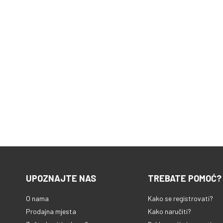
UPOZNAJTE NAS
TREBATE POMOĆ?
O nama
Kako se registrovati?
Prodajna mjesta
Kako naručiti?