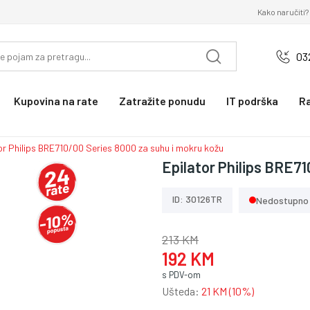
Kako naručiti?
03
Kupovina na rate
Zatražite ponudu
IT podrška
R
or Philips BRE710/00 Series 8000 za suhu i mokru kožu
Epilator Philips BRE71
ID: 30126TR
Nedostupno
213 KM
192 KM
s PDV-om
Ušteda:
21 KM (10%)