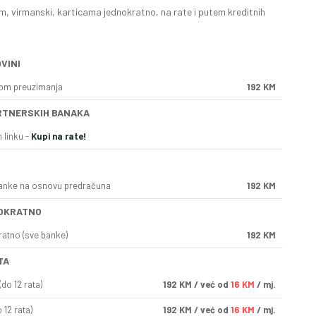
, virmanski, karticama jednokratno, na rate i putem kreditnih
VINI
kom preuzimanja
192 KM
RTNERSKIH BANAKA
 linku -
Kupi na rate!
anke na osnovu predračuna
192 KM
OKRATNO
ratno (sve banke)
192 KM
TA
do 12 rata)
192
KM
/ već od
16 KM
/ mj.
 12 rata)
192
KM
/ već od
16 KM
/ mj.