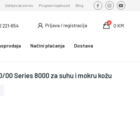
Zahtjev za servis
Program lojalnosti
Blog
0
Prijava / registracija
2 221-654
0 KM
asprodaja
Načini plaćanja
Dostava
0/00 Series 8000 za suhu i mokru kožu