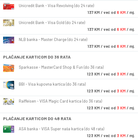
Unicredit Bank - Visa Revolving (do 24 rate)
137
KM
/ već od
6 KM
/ mj.
Unicredit Bank - Visa Gold (do 24 rate)
137
KM
/ već od
6 KM
/ mj.
NLB banka - Master Charge (do 24 rate)
137
KM
/ već od
6 KM
/ mj.
PLAĆANJE KARTICOM DO 36 RATA
Sparkasse - MasterCard Shop & Fun (do 36 rata)
123
KM
/ već od
3 KM
/ mj.
BBI - Visa kupovna kartica (do 36 rata)
123
KM
/ već od
3 KM
/ mj.
Raiffeisen - VISA Magic Card kartica (do 36 rata)
123
KM
/ već od
3 KM
/ mj.
PLAĆANJE KARTICOM DO 48 RATA
ASA banka - VISA Super naša kartica (do 48 rata)
123
KM
/ već od
3 KM
/ mj.