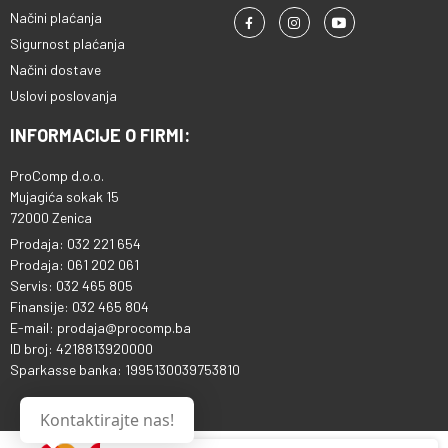
Načini plaćanja
Sigurnost plaćanja
Načini dostave
Uslovi poslovanja
INFORMACIJE O FIRMI:
ProComp d.o.o.
Mujagića sokak 15
72000 Zenica
Prodaja: 032 221 654
Prodaja: 061 202 061
Servis: 032 465 805
Finansije: 032 465 804
E-mail: prodaja@procomp.ba
ID broj: 4218813920000
Sparkasse banka: 1995130039753810
Kontaktirajte nas!