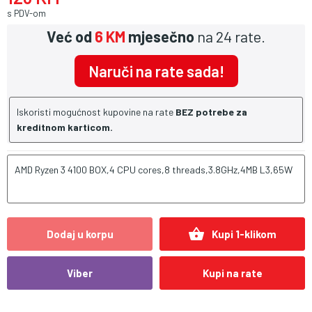
s PDV-om
Već od
6 KM
mjesečno
na 24 rate.
Naruči na rate sada!
Iskoristi mogućnost kupovine na rate
BEZ potrebe za
kreditnom karticom.
AMD Ryzen 3 4100 BOX,4 CPU cores,8 threads,3.8GHz,4MB L3,65W
shopping_basket
Dodaj u korpu
Kupi 1-klikom
Viber
Kupi na rate