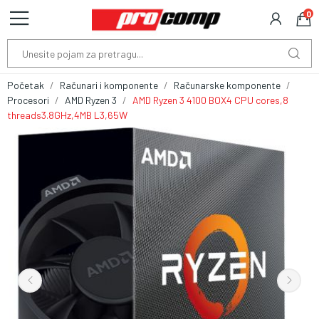
0
Početak
Računari i komponente
Računarske komponente
Procesori
AMD Ryzen 3
AMD Ryzen 3 4100 BOX4 CPU cores,8
threads3.8GHz,4MB L3,65W