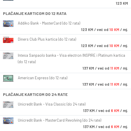
123 KM
PLAĆANJE KARTICOM DO 12 RATA
Addiko Bank - MasterCard (do 12 rata)
123
KM
/ već od
10 KM
/ mj.
Diners Club Plus kartica (do 12 rata)
123
KM
/ već od
10 KM
/ mj.
Intesa Sanpaolo banka - Visa electron INSPIRE i Platinum kartica
(do 12 rata)
137
KM
/ već od
11 KM
/ mj.
American Express (do 12 rata)
137
KM
/ već od
11 KM
/ mj.
PLAĆANJE KARTICOM DO 24 RATE
Unicredit Bank - Visa Classic (do 24 rate)
137
KM
/ već od
6 KM
/ mj.
Unicredit Bank - MasterCard Revolving (do 24 rate)
137
KM
/ već od
6 KM
/ mj.