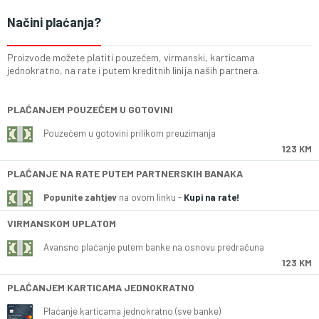
Načini plaćanja?
Proizvode možete platiti pouzećem, virmanski, karticama
jednokratno, na rate i putem kreditnih linija naših partnera.
PLAĆANJEM POUZEĆEM U GOTOVINI
Pouzećem u gotovini prilikom preuzimanja
123 KM
PLAĆANJE NA RATE PUTEM PARTNERSKIH BANAKA
Popunite zahtjev
na ovom linku -
Kupi na rate!
VIRMANSKOM UPLATOM
Avansno plaćanje putem banke na osnovu predračuna
123 KM
PLAĆANJEM KARTICAMA JEDNOKRATNO
Plaćanje karticama jednokratno (sve banke)