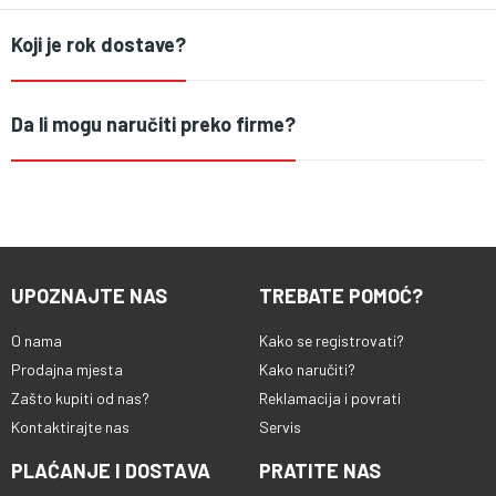
Koji je rok dostave?
Da li mogu naručiti preko firme?
UPOZNAJTE NAS
TREBATE POMOĆ?
O nama
Kako se registrovati?
Prodajna mjesta
Kako naručiti?
Zašto kupiti od nas?
Reklamacija i povrati
Kontaktirajte nas
Servis
PLAĆANJE I DOSTAVA
PRATITE NAS