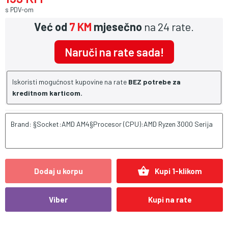
s PDV-om
Već od
7 KM
mjesečno
na 24 rate.
Naruči na rate sada!
Iskoristi mogućnost kupovine na rate
BEZ potrebe za
kreditnom karticom.
Brand: §Socket:AMD AM4§Procesor (CPU):AMD Ryzen 3000 Serija
shopping_basket
Dodaj u korpu
Kupi 1-klikom
Viber
Kupi na rate