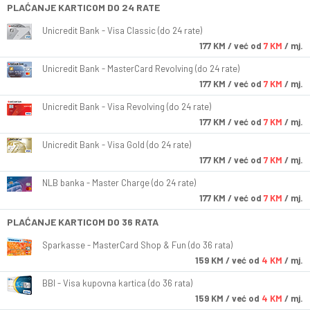
PLAĆANJE KARTICOM DO 24 RATE
Unicredit Bank - Visa Classic (do 24 rate)
177
KM
/ već od
7 KM
/ mj.
Unicredit Bank - MasterCard Revolving (do 24 rate)
177
KM
/ već od
7 KM
/ mj.
Unicredit Bank - Visa Revolving (do 24 rate)
177
KM
/ već od
7 KM
/ mj.
Unicredit Bank - Visa Gold (do 24 rate)
177
KM
/ već od
7 KM
/ mj.
NLB banka - Master Charge (do 24 rate)
177
KM
/ već od
7 KM
/ mj.
PLAĆANJE KARTICOM DO 36 RATA
Sparkasse - MasterCard Shop & Fun (do 36 rata)
159
KM
/ već od
4 KM
/ mj.
BBI - Visa kupovna kartica (do 36 rata)
159
KM
/ već od
4 KM
/ mj.