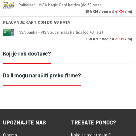
Raiffeisen - VISA Magic Card kartica (do 36 rata)
159
KM
/ već od
4 KM
/ mj.
PLAĆANJE KARTICOM DO 48 RATA
ASA banka - VISA Super naša kartica (do 48 rata)
159
KM
/ već od
3 KM
/ mj.
Koji je rok dostave?
Da li mogu naručiti preko firme?
UPOZNAJTE NAS
TREBATE POMOĆ?
O nama
Kako se registrovati?