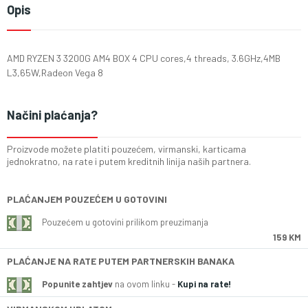
Opis
AMD RYZEN 3 3200G AM4 BOX 4 CPU cores,4 threads, 3.6GHz,4MB
L3,65W,Radeon Vega 8
Načini plaćanja?
Proizvode možete platiti pouzećem, virmanski, karticama
jednokratno, na rate i putem kreditnih linija naših partnera.
PLAĆANJEM POUZEĆEM U GOTOVINI
Pouzećem u gotovini prilikom preuzimanja
159 KM
PLAĆANJE NA RATE PUTEM PARTNERSKIH BANAKA
Popunite zahtjev
na ovom linku -
Kupi na rate!