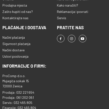
Prodajna mjesta
Kako naručiti?
Zašto kupiti od nas?
Reklamacija i povrati
Kontaktirajte nas
Servis
PLAĆANJE I DOSTAVA
PRATITE NAS
Načini plaćanja
Sigurnost plaćanja
Načini dostave
Uslovi poslovanja
INFORMACIJE O FIRMI:
ProComp d.o.o.
Mujagića sokak 15
72000 Zenica
Prodaja: 032 221 654
Prodaja: 061 202 061
Servis: 032 465 805
Finansije: 032 465 804