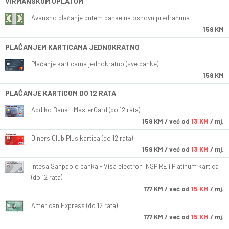
VIRMANSKOM UPLATOM
Avansno plaćanje putem banke na osnovu predračuna
159 KM
PLAĆANJEM KARTICAMA JEDNOKRATNO
Plaćanje karticama jednokratno (sve banke)
159 KM
PLAĆANJE KARTICOM DO 12 RATA
Addiko Bank - MasterCard (do 12 rata)
159
KM
/ već od
13 KM
/ mj.
Diners Club Plus kartica (do 12 rata)
159
KM
/ već od
13 KM
/ mj.
Intesa Sanpaolo banka - Visa electron INSPIRE i Platinum kartica
(do 12 rata)
177
KM
/ već od
15 KM
/ mj.
American Express (do 12 rata)
177
KM
/ već od
15 KM
/ mj.