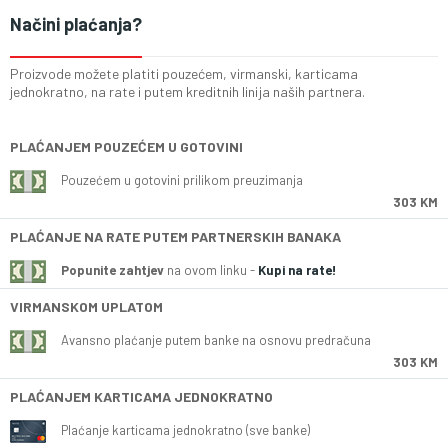
Načini plaćanja?
Proizvode možete platiti pouzećem, virmanski, karticama
jednokratno, na rate i putem kreditnih linija naših partnera.
PLAĆANJEM POUZEĆEM U GOTOVINI
Pouzećem u gotovini prilikom preuzimanja
303 KM
PLAĆANJE NA RATE PUTEM PARTNERSKIH BANAKA
Popunite zahtjev
na ovom linku -
Kupi na rate!
VIRMANSKOM UPLATOM
Avansno plaćanje putem banke na osnovu predračuna
303 KM
PLAĆANJEM KARTICAMA JEDNOKRATNO
Plaćanje karticama jednokratno (sve banke)