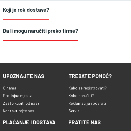
Koji je rok dostave?
Da li mogu naručiti preko firme?
UPOZNAJTE NAS
TREBATE POMOĆ?
O nama
Kako se registrovati?
Prodajna mjesta
Kako naručiti?
Zašto kupiti od nas?
Reklamacija i povrati
Kontaktirajte nas
Servis
PLAĆANJE I DOSTAVA
PRATITE NAS