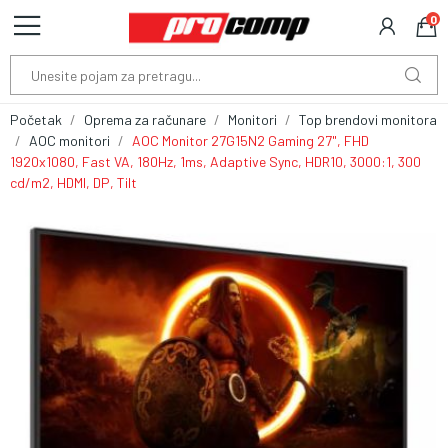
0
Početak
Oprema za računare
Monitori
Top brendovi monitora
AOC monitori
AOC Monitor 27G15N2 Gaming 27", FHD
1920x1080, Fast VA, 180Hz, 1ms, Adaptive Sync, HDR10, 3000:1, 300
cd/m2, HDMI, DP, Tilt