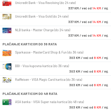
Unicredit Bank - Visa Revolving (do 24 rate)
337
KM
/ već od
14 KM
/ mj.
Unicredit Bank - Visa Gold (do 24 rate)
337
KM
/ već od
14 KM
/ mj.
NLB banka - Master Charge (do 24 rate)
337
KM
/ već od
14 KM
/ mj.
PLAĆANJE KARTICOM DO 36 RATA
Sparkasse - MasterCard Shop & Fun (do 36 rata)
303
KM
/ već od
8 KM
/ mj.
BBI - Visa kupovna kartica (do 36 rata)
303
KM
/ već od
8 KM
/ mj.
Raiffeisen - VISA Magic Card kartica (do 36 rata)
303
KM
/ već od
8 KM
/ mj.
PLAĆANJE KARTICOM DO 48 RATA
ASA banka - VISA Super naša kartica (do 48 rata)
303
KM
/ već od
6 KM
/ mj.