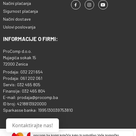
Načini plaćanja
Sigurnost plaćanja
Načini dostave
Uslovi poslovanja
INFORMACIJE O FIRMI:
ProComp d.o.o.
Mujagića sokak 15
72000 Zenica
Prodaja: 032 221 654
Prodaja: 061 202 061
Servis: 032 465 805
Finansije: 032 465 804
E-mail: prodaja@procomp.ba
ID broj: 4218813920000
Sparkasse banka: 1995130039753810
Kontaktirajte nas!
procomp.ba koristi kolačiće kako bi poboljšao Vaše korisničko