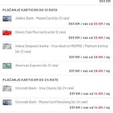
303 KM
PLAĆANJE KARTICOM DO 12 RATA
Addiko Bank - MasterCard (do 12 rata)
303
KM
/ već od
25 KM
/ mj.
Diners Club Plus kartica (do 12 rata)
303
KM
/ već od
25 KM
/ mj.
Intesa Sanpaolo banka - Visa electron INSPIRE i Platinum kartica
(do 12 rata)
337
KM
/ već od
28 KM
/ mj.
American Express (do 12 rata)
337
KM
/ već od
28 KM
/ mj.
PLAĆANJE KARTICOM DO 24 RATE
Unicredit Bank - Visa Classic (do 24 rate)
337
KM
/ već od
14 KM
/ mj.
Unicredit Bank - MasterCard Revolving (do 24 rate)
337
KM
/ već od
14 KM
/ mj.