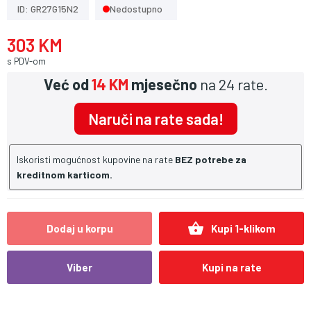
ID: GR27G15N2
Nedostupno
303 KM
s PDV-om
Već od
14 KM
mjesečno
na 24 rate.
Naruči na rate sada!
Iskoristi mogućnost kupovine na rate
BEZ potrebe za
kreditnom karticom.
shopping_basket
Dodaj u korpu
Kupi 1-klikom
Viber
Kupi na rate