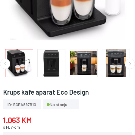
Krups kafe aparat Eco Design
ID: BGEA897B10
Na stanju
1.063 KM
s PDV-om