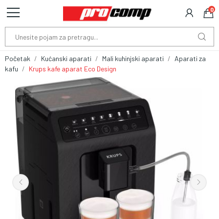
0
Početak
Kućanski aparati
Mali kuhinjski aparati
Aparati za
kafu
Krups kafe aparat Eco Design