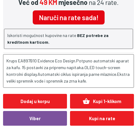
Već od
49 KM
mjesečno
na 24 rate.
Naruči na rate sada!
Iskoristi mogućnost kupovine na rate
BEZ potrebe za
kreditnom karticom.
Krups EA897B10 Evidence Eco Design.Potpuno automatski aparat
za kafu. 15 postavki za pripremu napitaka.OLED touch-screen
kontrolni display.Automatski ciklus ispiranja parne mlaznice.Ekstra
veliki spremnik vode i spremnik za zrna kafe.
shopping_basket
Dodaj u korpu
Kupi 1-klikom
Viber
Kupi na rate