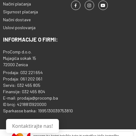
Načini plaćanja
Sigurnost plaćanja
Načini dostave
Uslovi poslovanja
INFORMACIJE O FIRMI:
ProComp d.o.o.
Mujagića sokak 15
72000 Zenica
Prodaja: 032 221 654
Prodaja: 061 202 061
Servis: 032 465 805
Finansije: 032 465 804
E-mail: prodaja@procomp.ba
ID broj: 4218813920000
Sparkasse banka: 1995130039753810
Kontaktirajte nas!
procomp.ba koristi kolačiće kako bi poboljšao Vaše korisničko