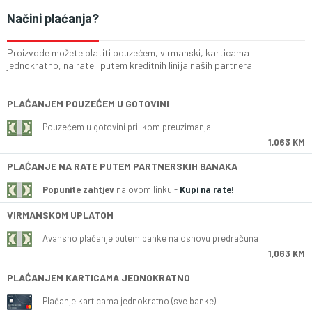
Načini plaćanja?
Proizvode možete platiti pouzećem, virmanski, karticama
jednokratno, na rate i putem kreditnih linija naših partnera.
PLAĆANJEM POUZEĆEM U GOTOVINI
Pouzećem u gotovini prilikom preuzimanja
1,063 KM
PLAĆANJE NA RATE PUTEM PARTNERSKIH BANAKA
Popunite zahtjev
na ovom linku -
Kupi na rate!
VIRMANSKOM UPLATOM
Avansno plaćanje putem banke na osnovu predračuna
1,063 KM
PLAĆANJEM KARTICAMA JEDNOKRATNO
Plaćanje karticama jednokratno (sve banke)