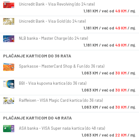
Unicredit Bank - Visa Revolving (do 24 rate)
1,181
KM
/ već od
49 KM
/ mj.
Unicredit Bank - Visa Gold (do 24 rate)
1,181
KM
/ već od
49 KM
/ mj.
NLB banka - Master Charge (do 24 rate)
1,181
KM
/ već od
49 KM
/ mj.
PLAĆANJE KARTICOM DO 36 RATA
Sparkasse - MasterCard Shop & Fun (do 36 rata)
1,063
KM
/ već od
30 KM
/ mj.
BBI - Visa kupovna kartica (do 36 rata)
1,063
KM
/ već od
30 KM
/ mj.
Raiffeisen - VISA Magic Card kartica (do 36 rata)
1,063
KM
/ već od
30 KM
/ mj.
PLAĆANJE KARTICOM DO 48 RATA
ASA banka - VISA Super naša kartica (do 48 rata)
1,063
KM
/ već od
22 KM
/ mj.