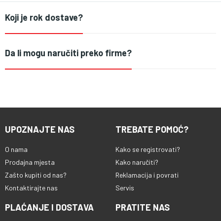
Koji je rok dostave?
Da li mogu naručiti preko firme?
UPOZNAJTE NAS
TREBATE POMOĆ?
O nama
Kako se registrovati?
Prodajna mjesta
Kako naručiti?
Zašto kupiti od nas?
Reklamacija i povrati
Kontaktirajte nas
Servis
PLAĆANJE I DOSTAVA
PRATITE NAS