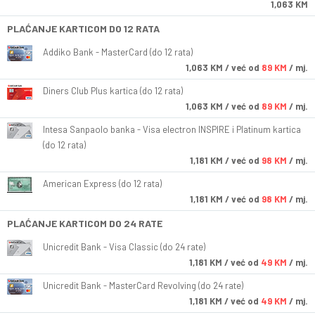
1,063 KM
PLAĆANJE KARTICOM DO 12 RATA
Addiko Bank - MasterCard (do 12 rata)
1,063
KM
/ već od
89 KM
/ mj.
Diners Club Plus kartica (do 12 rata)
1,063
KM
/ već od
89 KM
/ mj.
Intesa Sanpaolo banka - Visa electron INSPIRE i Platinum kartica
(do 12 rata)
1,181
KM
/ već od
98 KM
/ mj.
American Express (do 12 rata)
1,181
KM
/ već od
98 KM
/ mj.
PLAĆANJE KARTICOM DO 24 RATE
Unicredit Bank - Visa Classic (do 24 rate)
1,181
KM
/ već od
49 KM
/ mj.
Unicredit Bank - MasterCard Revolving (do 24 rate)
1,181
KM
/ već od
49 KM
/ mj.