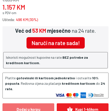
1.653 KM
1.157 KM
s PDV-om
Ušteda:
496 KM (30%)
Već od
53 KM
mjesečno
na 24 rate.
Naruči na rate sada!
Iskoristi mogućnost kupovine na rate
BEZ potrebe za
kreditnom karticom.
Platite
gotovinski ili karticom jednokratno
i ostvarite
10%
popusta
. Redovna cijena za plaćanje
kreditnom karticom
do
24
rate.
shopping_basket
Dodaj u korpu
Kupi 1-klikom