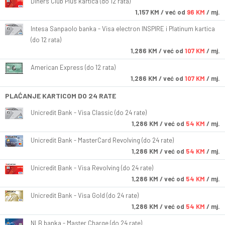
Diners Club Plus kartica (do 12 rata)
1,157
KM
/ već od
96 KM
/ mj.
Intesa Sanpaolo banka - Visa electron INSPIRE i Platinum kartica
(do 12 rata)
1,286
KM
/ već od
107 KM
/ mj.
American Express (do 12 rata)
1,286
KM
/ već od
107 KM
/ mj.
PLAĆANJE KARTICOM DO 24 RATE
Unicredit Bank - Visa Classic (do 24 rate)
1,286
KM
/ već od
54 KM
/ mj.
Unicredit Bank - MasterCard Revolving (do 24 rate)
1,286
KM
/ već od
54 KM
/ mj.
Unicredit Bank - Visa Revolving (do 24 rate)
1,286
KM
/ već od
54 KM
/ mj.
Unicredit Bank - Visa Gold (do 24 rate)
1,286
KM
/ već od
54 KM
/ mj.
NLB banka - Master Charge (do 24 rate)