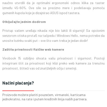
naučno utvrdili da je optimalni ergonomski odnos klika za taster
između 45-60%. Ove sile se precizno mere i podešavaju pomoću
gumenih kupola koje je dizajnirao ASUS ispod tastera.
Otključajte jednim dodirom
Pristup vašem uređaju nikada nije bio lakši ili sigurniji! Sa opcionim
senzorom otiska prsta5 na tačpedu i Windows Hello, nema potrebe da
unosite lozinku svaki put – sve što vam treba je jedan dodir!
Zaštita privatnosti fizičke web kamere
Vivobook 15 ozbiljno shvata vašu privatnost i sigurnost. Postoji
integrirani štit za privatnost koji klizi preko web kamere za trenutnu
privatnost, štiteći vas od znatiželjnih očiju i smetnji.
Načini plaćanja?
Proizvode možete platiti pouzećem, virmanski, karticama
jednokratno, na rate i putem kreditnih linija naših partnera.