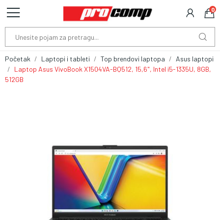
0
Početak
Laptopi i tableti
Top brendovi laptopa
Asus laptopi
Laptop Asus VivoBook X1504VA-BQ512, 15,6", Intel i5-1335U, 8GB,
512GB