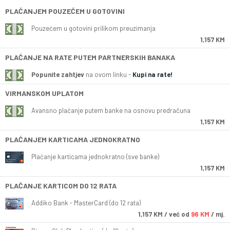
PLAĆANJEM POUZEĆEM U GOTOVINI
Pouzećem u gotovini prilikom preuzimanja
1,157 KM
PLAĆANJE NA RATE PUTEM PARTNERSKIH BANAKA
Popunite zahtjev
na ovom linku -
Kupi na rate!
VIRMANSKOM UPLATOM
Avansno plaćanje putem banke na osnovu predračuna
1,157 KM
PLAĆANJEM KARTICAMA JEDNOKRATNO
Plaćanje karticama jednokratno (sve banke)
1,157 KM
PLAĆANJE KARTICOM DO 12 RATA
Addiko Bank - MasterCard (do 12 rata)
1,157
KM
/ već od
96 KM
/ mj.