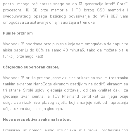
postoji mnogo računarske snage sa do 13. generacije Intel® Core™
procesora, 16 GB brze memorije, 1 TB brzog SSD memorije i
sveobuhvatnog opsega bežičnog povezivanja do WiFi 6E7 vam
omogućava za učitavanje onlajn sadržaja u tren oka.
Punite brzinom
Vivobook 15 podržava brzo punjenje koje vam omogućava da napunite
nisku bateriju do 60% za samo 49 minuta3, tako da možete biti u
funkciji brže nego ikad!
Očigledno superioran displej
Vivobook 15 pruža prelepo jasne vizuelne prikaze sa svojim trostranim
tankim ekranom NanoEdge ekranom osetljivim na dodir5 ekranom sa
tri strane. Široki uglovi gledanja održavaju odličan kvalitet čak i za
gledanje izvan centra, a TÜV Rheinland certifikat za njegu očiju
osigurava nizak nivo plavog svjetla koji smanjuje rizik od naprezanja
očiju tokom dugih sesija gledanja.
Nova perspektiva zvuka na laptopu
Dizajniran uz pomoć audio stručnjaka iz Dirac-a, profesionalnog