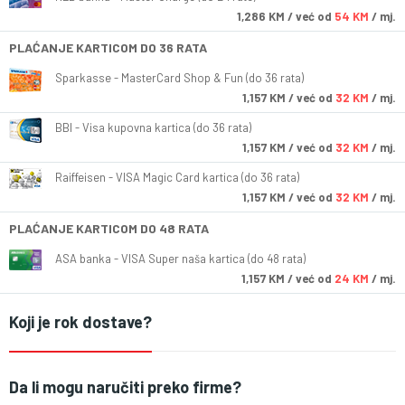
1,286
KM
/ već od
54 KM
/ mj.
PLAĆANJE KARTICOM DO 36 RATA
Sparkasse - MasterCard Shop & Fun (do 36 rata)
1,157
KM
/ već od
32 KM
/ mj.
BBI - Visa kupovna kartica (do 36 rata)
1,157
KM
/ već od
32 KM
/ mj.
Raiffeisen - VISA Magic Card kartica (do 36 rata)
1,157
KM
/ već od
32 KM
/ mj.
PLAĆANJE KARTICOM DO 48 RATA
ASA banka - VISA Super naša kartica (do 48 rata)
1,157
KM
/ već od
24 KM
/ mj.
Koji je rok dostave?
Da li mogu naručiti preko firme?