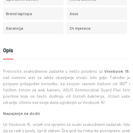
Brend laptopa
Asus
Garancija
24 mjeseca
Opis
Pretvorite svakodnevne zadatke u nešto posebno uz
Vivobook 15
,
vaš osnovni alat za lakše obavljanje stvari, bilo gdje. Također je
potpuno prilagođen korisniku, sa svojom ravnom šarkom od 180° i
fizičkim štitom za web kameru. ASUS Antimicrobial Guard Plus štiti
površine koje se često dodiruju od štetnih bakterija, štiteći vaše
zdravlje. Učinite sve svoje dane ugodnijim uz Vivobook 15!
Napajanje na dodir
Uz Vivobook 15, uvijek ste spremni za svaki svakodnevni zadatak, bilo
da se radi o poslu, igri ili zabavi. Šta god da treba da postignete, uvek