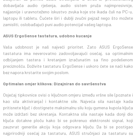
dobavljača audio rješenja, audio sistem pruža najimpresivnije,
najjasnije i uravnoteženo iskustvo zvuka koje ste ikada čuli na PC-u,
laptopu ili tabletu. Čućete širi i dublji zvučni pejzaž nego što možete
zamisliti, oslobađajući puni audio potencijal vašeg laptopa.
ASUS ErgoSense tastatura, udobno kucanje
Vaša udobnost je naš najveći prioritet. Zato ASUS ErgoSense
tastatura ima neverovatno zadovoljavajući osećaj, sa optimalnim
odbijanjem tastera i kretanjem izračunatim sa fino podešenom
preciznošću. Doživite tastaturu ErgoSense i uskoro ćete se naći kako
bez napora krstarite svojim poslom.
Optimalan omjer klikova: Dizajniran do savršenstva
Osjećaj tipkovnice ovisi o ključnom omjeru između vršne sile (poznate i
kao sila aktiviranja) i kontaktne sile. Najveća sila nastaje kada
pritisnete ključ i dostignete maksimalnu silu koju gumena kupola ključa
može izdržati bez skretanja. Kontaktna sila nastaje kada donji dio
ključa dotakne ploču kako bi se pokrenuo elektronski signal, koji
zauzvrat generiše akciju koja odgovara ključu. Da bi se postigao
najprirodniji osećaj za tastaturu, ASUS stručnjaci za tastaturu su