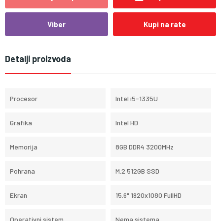
Viber
Kupi na rate
Detalji proizvoda
Procesor
Intel i5-1335U
Grafika
Intel HD
Memorija
8GB DDR4 3200MHz
Pohrana
M.2 512GB SSD
Ekran
15.6" 1920x1080 FullHD
Operativni sistem
Nema sistema