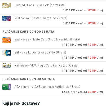
Unicredit Bank - Visa Gold (do 24 rate)
1,616
KM
/ već od
67 KM
/ mj.
NLB banka - Master Charge (do 24 rate)
1,616
KM
/ već od
67 KM
/ mj.
PLAĆANJE KARTICOM DO 36 RATA
Sparkasse - MasterCard Shop & Fun (do 36 rata)
1,454
KM
/ već od
40 KM
/ mj.
BBI - Visa kupovna kartica (do 36 rata)
1,454
KM
/ već od
40 KM
/ mj.
Raiffeisen - VISA Magic Card kartica (do 36 rata)
1,454
KM
/ već od
40 KM
/ mj.
PLAĆANJE KARTICOM DO 48 RATA
ASA banka - VISA Super naša kartica (do 48 rata)
1,454
KM
/ već od
30 KM
/ mj.
Koji je rok dostave?