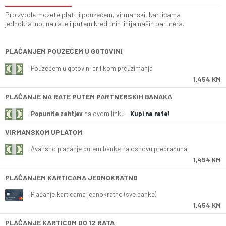
Proizvode možete platiti pouzećem, virmanski, karticama
jednokratno, na rate i putem kreditnih linija naših partnera.
PLAĆANJEM POUZEĆEM U GOTOVINI
Pouzećem u gotovini prilikom preuzimanja
1,454 KM
PLAĆANJE NA RATE PUTEM PARTNERSKIH BANAKA
Popunite zahtjev
na ovom linku -
Kupi na rate!
VIRMANSKOM UPLATOM
Avansno plaćanje putem banke na osnovu predračuna
1,454 KM
PLAĆANJEM KARTICAMA JEDNOKRATNO
Plaćanje karticama jednokratno (sve banke)
1,454 KM
PLAĆANJE KARTICOM DO 12 RATA