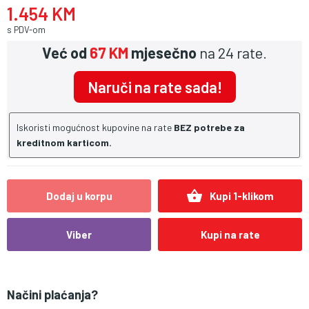
1.454 KM
s PDV-om
Već od
67 KM
mjesečno
na 24 rate.
Naruči na rate sada!
Iskoristi mogućnost kupovine na rate
BEZ potrebe za
kreditnom karticom.
shopping_basket
Dodaj u korpu
Kupi 1-klikom
Viber
Kupi na rate
Načini plaćanja?