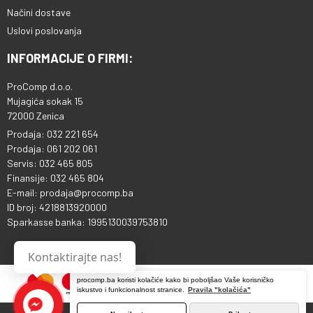
Načini dostave
Uslovi poslovanja
INFORMACIJE O FIRMI:
ProComp d.o.o.
Mujagića sokak 15
72000 Zenica
Prodaja: 032 221 654
Prodaja: 061 202 061
Servis: 032 465 805
Finansije: 032 465 804
E-mail: prodaja@procomp.ba
ID broj: 4218813920000
Sparkasse banka: 1995130039753810
Kontaktirajte nas!
procomp.ba koristi kolačiće kako bi poboljšao Vaše korisničko
iskustvo i funkcionalnost stranice.
Pravila "kolačića"