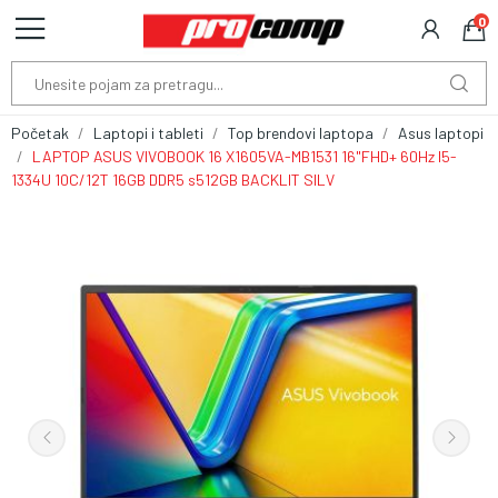
0
Početak
Laptopi i tableti
Top brendovi laptopa
Asus laptopi
LAPTOP ASUS VIVOBOOK 16 X1605VA-MB1531 16"FHD+ 60Hz I5-
1334U 10C/12T 16GB DDR5 s512GB BACKLIT SILV