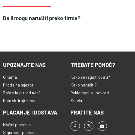
Da li mogu naručiti preko firme?
UPOZNAJTE NAS
TREBATE POMOĆ?
O nama
Kako se registrovati?
Prodajna mjesta
Kako naručiti?
Zašto kupiti od nas?
Reklamacija i povrati
Kontaktirajte nas
Servis
PLAĆANJE I DOSTAVA
PRATITE NAS
Načini plaćanja
Sigurnost plaćanja