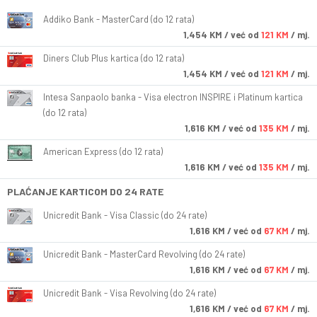
Addiko Bank - MasterCard (do 12 rata)
1,454
KM
/ već od
121 KM
/ mj.
Diners Club Plus kartica (do 12 rata)
1,454
KM
/ već od
121 KM
/ mj.
Intesa Sanpaolo banka - Visa electron INSPIRE i Platinum kartica
(do 12 rata)
1,616
KM
/ već od
135 KM
/ mj.
American Express (do 12 rata)
1,616
KM
/ već od
135 KM
/ mj.
PLAĆANJE KARTICOM DO 24 RATE
Unicredit Bank - Visa Classic (do 24 rate)
1,616
KM
/ već od
67 KM
/ mj.
Unicredit Bank - MasterCard Revolving (do 24 rate)
1,616
KM
/ već od
67 KM
/ mj.
Unicredit Bank - Visa Revolving (do 24 rate)
1,616
KM
/ već od
67 KM
/ mj.