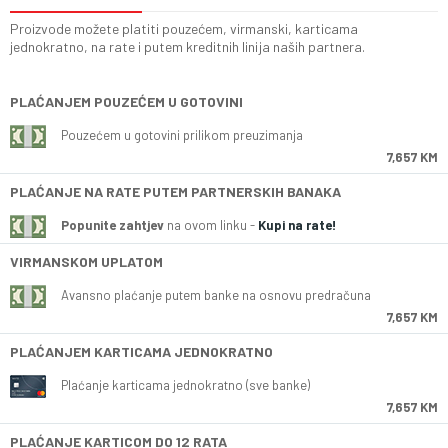
Proizvode možete platiti pouzećem, virmanski, karticama
jednokratno, na rate i putem kreditnih linija naših partnera.
PLAĆANJEM POUZEĆEM U GOTOVINI
Pouzećem u gotovini prilikom preuzimanja
7,657 KM
PLAĆANJE NA RATE PUTEM PARTNERSKIH BANAKA
Popunite zahtjev
na ovom linku -
Kupi na rate!
VIRMANSKOM UPLATOM
Avansno plaćanje putem banke na osnovu predračuna
7,657 KM
PLAĆANJEM KARTICAMA JEDNOKRATNO
Plaćanje karticama jednokratno (sve banke)
7,657 KM
PLAĆANJE KARTICOM DO 12 RATA