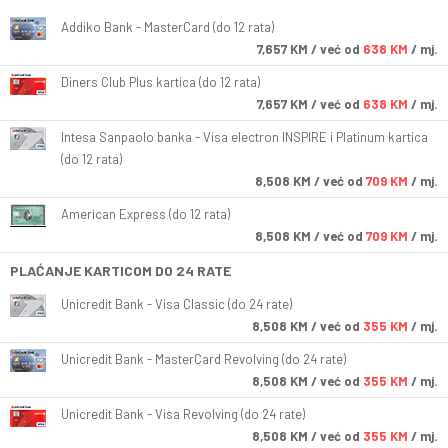
Addiko Bank - MasterCard (do 12 rata)
7,657
KM
/ već od
638 KM
/ mj.
Diners Club Plus kartica (do 12 rata)
7,657
KM
/ već od
638 KM
/ mj.
Intesa Sanpaolo banka - Visa electron INSPIRE i Platinum kartica
(do 12 rata)
8,508
KM
/ već od
709 KM
/ mj.
American Express (do 12 rata)
8,508
KM
/ već od
709 KM
/ mj.
PLAĆANJE KARTICOM DO 24 RATE
Unicredit Bank - Visa Classic (do 24 rate)
8,508
KM
/ već od
355 KM
/ mj.
Unicredit Bank - MasterCard Revolving (do 24 rate)
8,508
KM
/ već od
355 KM
/ mj.
Unicredit Bank - Visa Revolving (do 24 rate)
8,508
KM
/ već od
355 KM
/ mj.