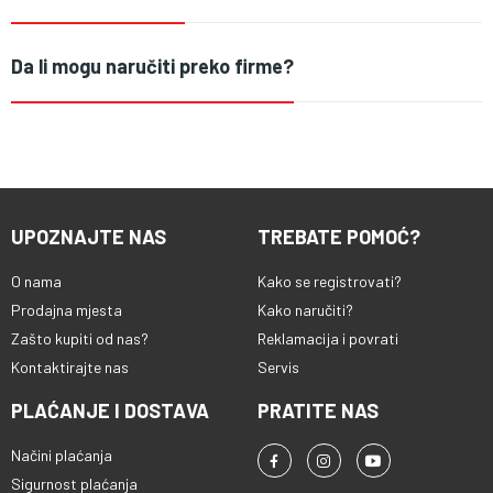
Da li mogu naručiti preko firme?
UPOZNAJTE NAS
TREBATE POMOĆ?
O nama
Kako se registrovati?
Prodajna mjesta
Kako naručiti?
Zašto kupiti od nas?
Reklamacija i povrati
Kontaktirajte nas
Servis
PLAĆANJE I DOSTAVA
PRATITE NAS
Načini plaćanja
Sigurnost plaćanja