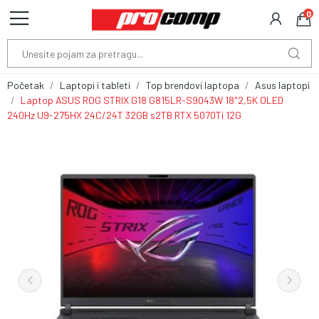
0
Početak
Laptopi i tableti
Top brendovi laptopa
Asus laptopi
Laptop ASUS ROG STRIX G18 G815LR-S9043W 18"2,5K OLED
240Hz U9-275HX 24C/24T 32GB s2TB RTX 5070Ti 12G