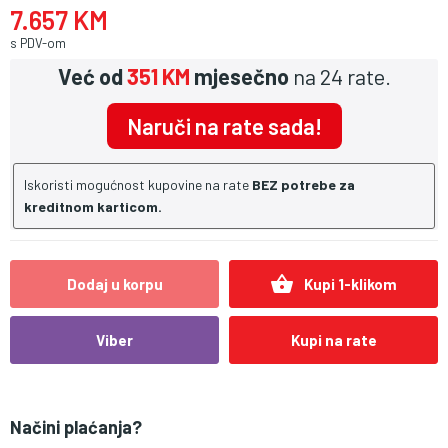
7.657 KM
s PDV-om
Već od
351 KM
mjesečno
na 24 rate.
Naruči na rate sada!
Iskoristi mogućnost kupovine na rate
BEZ potrebe za
kreditnom karticom.
shopping_basket
Dodaj u korpu
Kupi 1-klikom
Viber
Kupi na rate
Načini plaćanja?