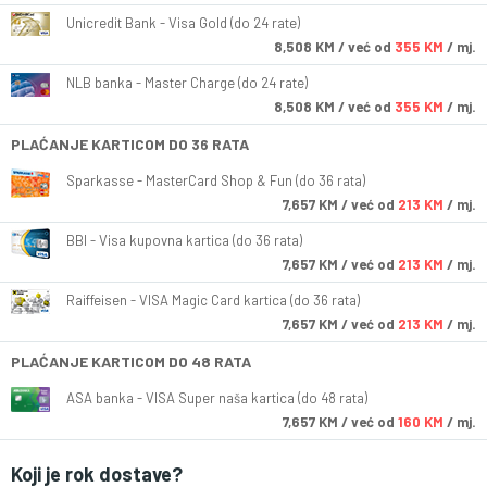
Unicredit Bank - Visa Gold (do 24 rate)
8,508
KM
/ već od
355 KM
/ mj.
NLB banka - Master Charge (do 24 rate)
8,508
KM
/ već od
355 KM
/ mj.
PLAĆANJE KARTICOM DO 36 RATA
Sparkasse - MasterCard Shop & Fun (do 36 rata)
7,657
KM
/ već od
213 KM
/ mj.
BBI - Visa kupovna kartica (do 36 rata)
7,657
KM
/ već od
213 KM
/ mj.
Raiffeisen - VISA Magic Card kartica (do 36 rata)
7,657
KM
/ već od
213 KM
/ mj.
PLAĆANJE KARTICOM DO 48 RATA
ASA banka - VISA Super naša kartica (do 48 rata)
7,657
KM
/ već od
160 KM
/ mj.
Koji je rok dostave?