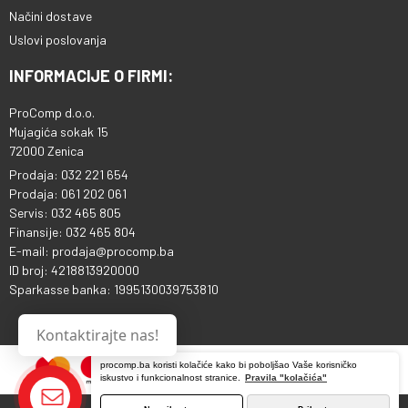
Načini dostave
Uslovi poslovanja
INFORMACIJE O FIRMI:
ProComp d.o.o.
Mujagića sokak 15
72000 Zenica
Prodaja: 032 221 654
Prodaja: 061 202 061
Servis: 032 465 805
Finansije: 032 465 804
E-mail: prodaja@procomp.ba
ID broj: 4218813920000
Sparkasse banka: 1995130039753810
Kontaktirajte nas!
procomp.ba koristi kolačiće kako bi poboljšao Vaše korisničko
iskustvo i funkcionalnost stranice.
Pravila "kolačića"