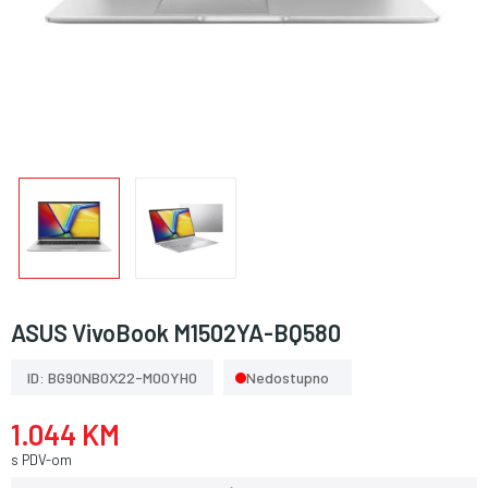
ASUS VivoBook M1502YA-BQ580
ID: BG90NB0X22-M00YH0
Nedostupno
1.044 KM
s PDV-om