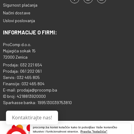
Sigurnost plaćanja
Načini dostave
Uslovi poslovanja
INFORMACIJE O FIRMI:
ProComp d.o.o.
Mujagića sokak 15
72000 Zenica
Prodaja: 032 221 654
Prodaja: 061 202 061
Servis: 032 465 805
Finansije: 032 465 804
E-mail: prodaja@procomp.ba
ID broj: 4218813920000
Sparkasse banka: 1995130039753810
Kontaktirajte nas!
procomp.ba koristi kolačiće kako bi poboljšao Vaše korisničko
iskustvo i funkcionalnost stranice.
Pravila "kolačića"