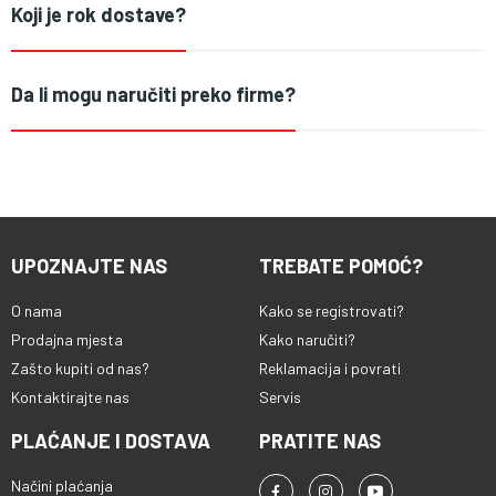
Koji je rok dostave?
Da li mogu naručiti preko firme?
UPOZNAJTE NAS
TREBATE POMOĆ?
O nama
Kako se registrovati?
Prodajna mjesta
Kako naručiti?
Zašto kupiti od nas?
Reklamacija i povrati
Kontaktirajte nas
Servis
PLAĆANJE I DOSTAVA
PRATITE NAS
Načini plaćanja