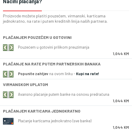
Načini plaćanja?
Proizvode možete platiti pouzećem, virmanski, karticama
jednokratno, na rate i putem kreditnih linija naših partnera.
PLAĆANJEM POUZEĆEM U GOTOVINI
Pouzećem u gotovini prilikom preuzimanja
1,044 KM
PLAĆANJE NA RATE PUTEM PARTNERSKIH BANAKA
Popunite zahtjev
na ovom linku -
Kupi na rate!
VIRMANSKOM UPLATOM
Avansno plaćanje putem banke na osnovu predračuna
1,044 KM
PLAĆANJEM KARTICAMA JEDNOKRATNO
Plaćanje karticama jednokratno (sve banke)
1,044 KM