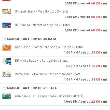
1,160
KM
/ već od
48 KM
/ mj.
Unicredit Bank - Visa Gold (do 24 rate)
1,160
KM
/ već od
48 KM
/ mj.
NLB banka - Master Charge (do 24 rate)
1,160
KM
/ već od
48 KM
/ mj.
PLAĆANJE KARTICOM DO 36 RATA
Sparkasse - MasterCard Shop & Fun (do 36 rata)
1,044
KM
/ već od
29 KM
/ mj.
BBI - Visa kupovna kartica (do 36 rata)
1,044
KM
/ već od
29 KM
/ mj.
Raiffeisen - VISA Magic Card kartica (do 36 rata)
1,044
KM
/ već od
29 KM
/ mj.
PLAĆANJE KARTICOM DO 48 RATA
ASA banka - VISA Super naša kartica (do 48 rata)
1,044
KM
/ već od
22 KM
/ mj.