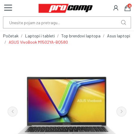
0
Početak
Laptopi i tableti
Top brendovi laptopa
Asus laptopi
ASUS VivoBook M1502YA-BQ580