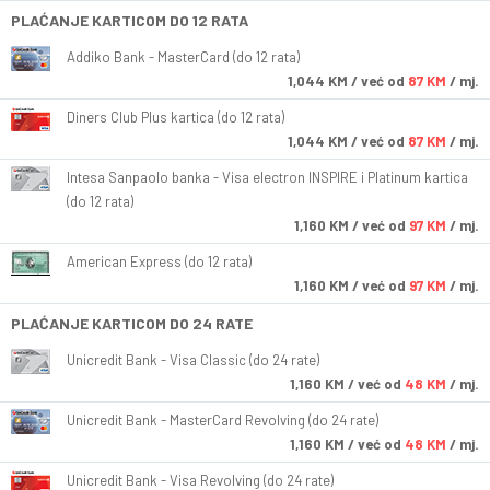
PLAĆANJE KARTICOM DO 12 RATA
Addiko Bank - MasterCard (do 12 rata)
1,044
KM
/ već od
87 KM
/ mj.
Diners Club Plus kartica (do 12 rata)
1,044
KM
/ već od
87 KM
/ mj.
Intesa Sanpaolo banka - Visa electron INSPIRE i Platinum kartica
(do 12 rata)
1,160
KM
/ već od
97 KM
/ mj.
American Express (do 12 rata)
1,160
KM
/ već od
97 KM
/ mj.
PLAĆANJE KARTICOM DO 24 RATE
Unicredit Bank - Visa Classic (do 24 rate)
1,160
KM
/ već od
48 KM
/ mj.
Unicredit Bank - MasterCard Revolving (do 24 rate)
1,160
KM
/ već od
48 KM
/ mj.
Unicredit Bank - Visa Revolving (do 24 rate)