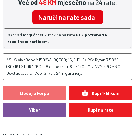
Već od
48 KM
mjesečno
na 24 rate.
Naruči na rate sada!
Iskoristi mogućnost kupovine na rate
BEZ potrebe za
kreditnom karticom.
ASUS VivoBook M1502YA-BQ580; 15,6"FHD/IPS; Ryzen 7 5825U
(8C/16T); DDR4 16GB (8 on board + 8); 512GB M.2 NVMe PCIe 3.0;
Osv.tastatura; Cool Silver; 24m garancija
shopping_basket
Dodaj u korpu
Kupi 1-klikom
Viber
Kupi na rate